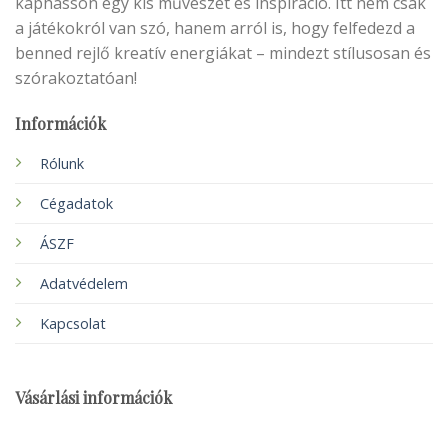
kaphasson egy kis művészet és inspiráció. Itt nem csak
a játékokról van szó, hanem arról is, hogy felfedezd a
benned rejlő kreatív energiákat – mindezt stílusosan és
szórakoztatóan!
Információk
Rólunk
Cégadatok
ÁSZF
Adatvédelem
Kapcsolat
Vásárlási információk