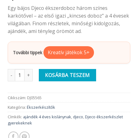
Egy bájos Djeco ékszerdoboz három színes
karkötővel – az első igazi „kincses doboz” a 4 évesek
világában. Finom részletek, minőségi kidolgozás,
ajándék, ami tényleg örömöt ad.
Kreatív játékok 5+
További tippek
Djeco Ékszerkészlet | Cili karkötői, szív alakú ékszerdoboz 3 ka
KOSÁRBA TESZEM
Cikkszám:
DJ05565
Kategória:
Ékszerkészítők
Címkék:
ajándék 4 éves kislánynak
,
djeco
,
Djeco ékszerkészlet
gyerekeknek