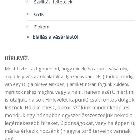
Szállítási feltételek
GYIK
Fiókom
Elállás a vásárlástól
HÍRLEVÉL
Most biztos azt gondolod, hogy minek, ha akarok vásárolni,
majd feljövök az oldalatokra. Igazad is van..DE, ( tudod mindig
van egy DE) a hírleveleinkben, ( amiket ritkán fogunk küldeni,
vagyis nem, hanem azért, mert mi
mert tök nehéz megírni,
is utáljuk, ha sok Hírlevelet kapunk) csak fontos dolgok
lesznek. Ha akció lesz, akkor szólunk mindenképp, és
mondjuk egy hónapban egyszer összeszedjük neked a
legérdekesebb híreket, újdonságokat, vagy ha éppen új
márka érkezik hozzánk ( nagyra törő terveink vannak
ám) .