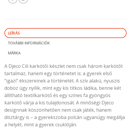
LEÍRÁS
TOVÁBBI INFORMÁCIÓK
MÁRKA
A Djeco Cili karkötői készlet nem csak három karkötőt
tartalmaz, hanem egy történetet is: a gyerek első
“igazi” ékszereinek a történetét. A szív alakú, nyuszis
doboz úgy nyílik, mint egy kis titkos ládika, benne két
állítható textilkarkötő és egy színes fa gyöngyös
karkötő várja a kis tulajdonosát. A minőségi Djeco
designnak köszönhetően nem csak játék, hanem
dísztárgy is – a gyerekszoba polcán ugyanúgy megállja
a helyét, mint a gyerek csuklóján.