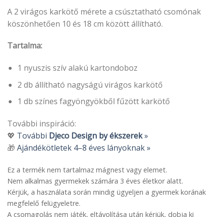
A 2 virágos karkötő mérete a csúsztatható csomónak
köszönhetően 10 és 18 cm között állítható.
Tartalma:
1 nyuszis szív alakú kartondoboz
2 db állítható nagyságú virágos karkötő
1 db színes fagyöngyökből fűzött karkötő
További inspiráció:
💖
További
Djeco Design by ékszerek
»
🎁
Ajándékötletek 4–8 éves lányoknak »
Ez a termék nem tartalmaz mágnest vagy elemet.
Nem alkalmas gyermekek számára 3 éves életkor alatt.
Kérjük, a használata során mindig ügyeljen a gyermek korának
megfelelő felügyeletre.
A csomagolás nem játék, eltávolítása után kérjük, dobja ki