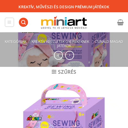
Skip
KREATÍV, MŰVÉSZI ÉS DESIGN PRÉMIUM JÁTÉKOK
to
content
KATEGÓRIÁK
/
KREATÍV KÉSZLETEK GYEREKEKNEK
/
CSINÁLD MAGAD
JÁTÉKOK
SZŰRÉS