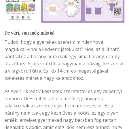
De várj, van még más is!
Tudod, hogy a gyerekek szeretik mindenhová
magukkal vinni a kedvenc játékukat? Nos, az állítható
pánttal ez a bárány nem csak egy sima bárány; ez egy
utazótárs. A játszótértől a nagymama házáig, készen áll
a világkörüli útra. És kb 14 cm-es magasságával
tökéletes méret a nagy kalandokhoz.
Az Avenir kreatív készletek szeretettel és egy csipetnyi
humorral készültek, ahol a minőségi anyagok
találkoznak a szeretetteljes formatervezéssel. Ez a
bárány nem csak egy kézműves alkotás; ez egy olyan
emlék, amelyet gyermeked nagy becsben fog tartani
(legalábbis addig, amíg elég idős nem lesz ahhoz, hogy