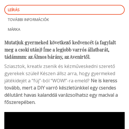
LEÍRÁS
TOVÁBBI INFORMÁCIÓK
MÁRKA
Mutatjuk gyermeked következő kedvencét (a fagylalt
meg a csoki után)! Íme a legjobb varrós állatbarát,
tádámmm: az Álmos bárány, az Avenirtől.
Sziasztok, kreatív zsenik és kézműveskedni szerető
gyerekek szülei! Készen állsz arra, hogy gyermeked
játékidejét a “fúj”-ból “WOW!”-ra emeld?
Ne is keress
tovább, mert a DIY varró készletünkkel egy csendes
délutánt havas kalanddá varázsolhatsz egy macival a
főszerepében.