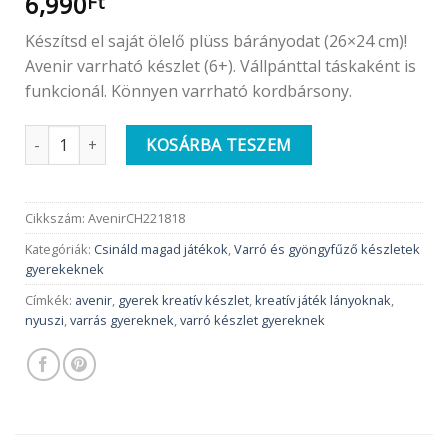
6,990
Ft
Készítsd el saját ölelő plüss bárányodat (26×24 cm)!
Avenir varrható készlet (6+). Vállpánttal táskaként is
funkcionál. Könnyen varrható kordbársony.
Avenir Varrható plüss vállpánttal | Álmos bárány mennyiség
KOSÁRBA TESZEM
Cikkszám:
AvenirCH221818
Kategóriák:
Csináld magad játékok
,
Varró és gyöngyfűző készletek
gyerekeknek
Címkék:
avenir
,
gyerek kreatív készlet
,
kreatív játék lányoknak
,
nyuszi
,
varrás gyereknek
,
varró készlet gyereknek