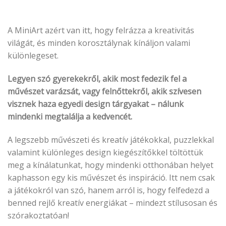
A MiniArt azért van itt, hogy felrázza a kreativitás
világát, és minden korosztálynak kínáljon valami
különlegeset.
Legyen szó gyerekekről, akik most fedezik fel a
művészet varázsát, vagy felnőttekről, akik szívesen
visznek haza egyedi design tárgyakat – nálunk
mindenki megtalálja a kedvencét.
A legszebb művészeti és kreatív játékokkal, puzzlekkal
valamint különleges design kiegészítőkkel töltöttük
meg a kínálatunkat, hogy mindenki otthonában helyet
kaphasson egy kis művészet és inspiráció. Itt nem csak
a játékokról van szó, hanem arról is, hogy felfedezd a
benned rejlő kreatív energiákat – mindezt stílusosan és
szórakoztatóan!