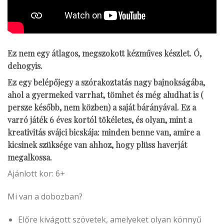
Ez nem egy átlagos, megszokott kézműves készlet. Ó,
dehogyis.
Ez egy belépőjegy a szórakoztatás nagy bajnokságába,
ahol a gyermeked varrhat, tömhet és még aludhat is (
persze később, nem közben) a saját bárányával. Ez a
varró játék 6 éves kortól tökéletes, és olyan, mint a
kreativitás svájci bicskája: minden benne van, amire a
kicsinek szüksége van ahhoz, hogy plüss haverját
megalkossa.
Ajánlott kor: 6+
Mi van a dobozban?
Előre kivágott szövetek, amelyeket olyan könnyű