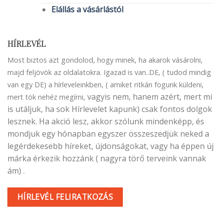
Elállás a vásárlástól
HÍRLEVÉL
Most biztos azt gondolod, hogy minek, ha akarok vásárolni,
majd feljövök az oldalatokra. Igazad is van..DE, ( tudod mindig
van egy DE) a hírleveleinkben, ( amiket ritkán fogunk küldeni,
vagyis nem, hanem azért, mert mi
mert tök nehéz megírni,
is utáljuk, ha sok Hírlevelet kapunk) csak fontos dolgok
lesznek. Ha akció lesz, akkor szólunk mindenképp, és
mondjuk egy hónapban egyszer összeszedjük neked a
legérdekesebb híreket, újdonságokat, vagy ha éppen új
márka érkezik hozzánk ( nagyra törő terveink vannak
ám) .
HÍRLEVÉL FELIRATKOZÁS