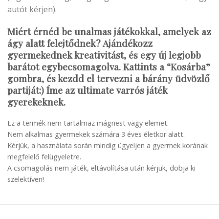
autót kérjen).
Miért érnéd be unalmas játékokkal, amelyek az
ágy alatt felejtődnek? Ajándékozz
gyermekednek kreativitást, és egy új legjobb
barátot egybecsomagolva.
Kattints a “Kosárba”
gombra, és kezdd el tervezni a bárány üdvözlő
partiját:) Íme az ultimate v
arrós játék
gyerekeknek.
Ez a termék nem tartalmaz mágnest vagy elemet.
Nem alkalmas gyermekek számára 3 éves életkor alatt.
Kérjük, a használata során mindig ügyeljen a gyermek korának
megfelelő felügyeletre.
A csomagolás nem játék, eltávolítása után kérjük, dobja ki
szelektíven!