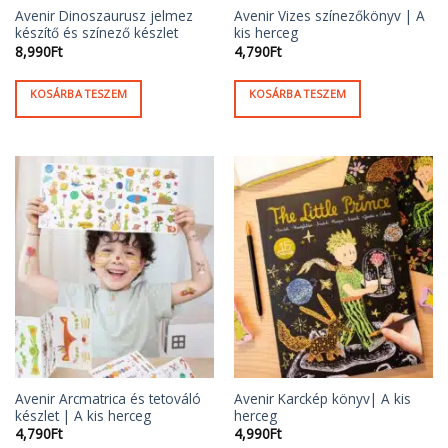
Avenir Dinoszaurusz jelmez
Avenir Vizes színezőkönyv | A
készítő és színező készlet
kis herceg
8,990
Ft
4,790
Ft
KOSÁRBA TESZEM
KOSÁRBA TESZEM
Avenir Arcmatrica és tetováló
Avenir Karckép könyv| A kis
készlet | A kis herceg
herceg
4,790
Ft
4,990
Ft