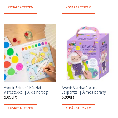
KOSÁRBA TESZEM
KOSÁRBA TESZEM
Avenir Színező készlet
Avenir Varrható plüss
vízfestékkel | A kis herceg
vállpánttal | Álmos bárány
5,690
Ft
6,990
Ft
KOSÁRBA TESZEM
KOSÁRBA TESZEM