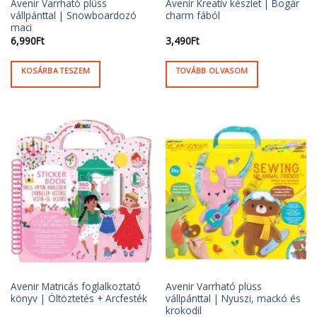
Avenir Varrható plüss
Avenir Kreatív készlet | Bogár
vállpánttal | Snowboardozó
charm fából
maci
6,990
Ft
3,490
Ft
KOSÁRBA TESZEM
TOVÁBB OLVASOM
Avenir Matricás foglalkoztató
Avenir Varrható plüss
könyv | Öltöztetés + Arcfesték
vállpánttal | Nyuszi, mackó és
krokodil