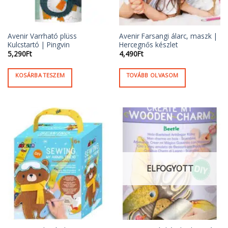
Avenir Varrható plüss
Avenir Farsangi álarc, maszk |
Kulcstartó | Pingvin
Hercegnős készlet
5,290
Ft
4,490
Ft
KOSÁRBA TESZEM
TOVÁBB OLVASOM
ELFOGYOTT