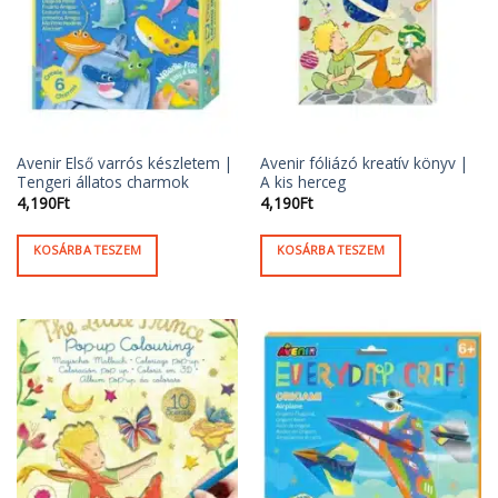
Avenir Első varrós készletem |
Avenir fóliázó kreatív könyv |
Tengeri állatos charmok
A kis herceg
4,190
Ft
4,190
Ft
KOSÁRBA TESZEM
KOSÁRBA TESZEM