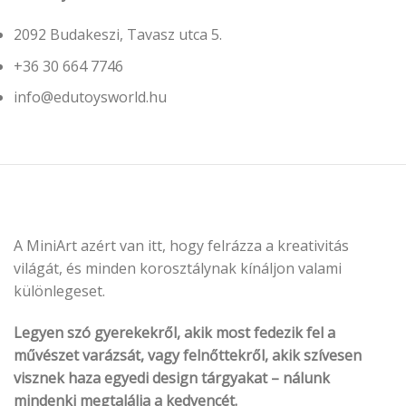
2092 Budakeszi, Tavasz utca 5.
+36 30 664 7746
info
@
edutoysworld.hu
A MiniArt azért van itt, hogy felrázza a kreativitás
világát, és minden korosztálynak kínáljon valami
különlegeset.
Legyen szó gyerekekről, akik most fedezik fel a
művészet varázsát, vagy felnőttekről, akik szívesen
visznek haza egyedi design tárgyakat – nálunk
mindenki megtalálja a kedvencét.