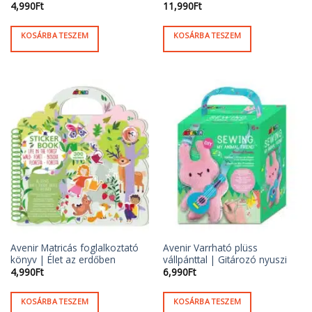
4,990
Ft
11,990
Ft
KOSÁRBA TESZEM
KOSÁRBA TESZEM
Avenir Matricás foglalkoztató
Avenir Varrható plüss
könyv | Élet az erdőben
vállpánttal | Gitározó nyuszi
4,990
Ft
6,990
Ft
KOSÁRBA TESZEM
KOSÁRBA TESZEM