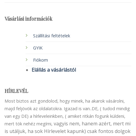
Vásárlási információk
Szállítási feltételek
GYIK
Fiókom
Elállás a vásárlástól
HÍRLEVÉL
Most biztos azt gondolod, hogy minek, ha akarok vásárolni,
majd feljövök az oldalatokra. Igazad is van..DE, ( tudod mindig
van egy DE) a hírleveleinkben, ( amiket ritkán fogunk küldeni,
vagyis nem, hanem azért, mert mi
mert tök nehéz megírni,
is utáljuk, ha sok Hírlevelet kapunk) csak fontos dolgok