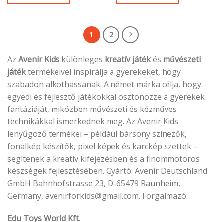
1
2
Az
Avenir Kids
különleges
kreatív játék
és
művészeti
játék
termékeivel inspirálja a gyerekeket, hogy
szabadon alkothassanak. A német márka célja, hogy
egyedi és fejlesztő játékokkal ösztönözze a gyerekek
fantáziáját, miközben művészeti és kézműves
technikákkal ismerkednek meg. Az Avenir Kids
lenyűgöző termékei – például bársony színezők,
fonalkép készítők, pixel képek és karckép szettek –
segítenek a kreatív kifejezésben és a finommotoros
készségek fejlesztésében. Gyártó: Avenir Deutschland
GmbH Bahnhofstrasse 23, D-65479 Raunheim,
Germany, avenirforkids@gmail.com. Forgalmazó:
Edu Toys World Kft.