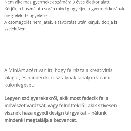
Nem alkalmas gyermekek számára 3 éves életkor alatt.
Kérjük, a használata során mindig ügyeljen a gyermek korának
megfelelő felügyeletre.
A csomagolás nem játék, eltávolítása után kérjük, dobja ki
szelektíven!
A MiniArt azért van itt, hogy felrázza a kreativitás
világát, és minden korosztálynak kínáljon valami
különlegeset.
Legyen szó gyerekekről, akik most fedezik fel a
művészet varázsát, vagy felnőttekről, akik szívesen
visznek haza egyedi design tárgyakat – nálunk
mindenki megtalálja a kedvencét.