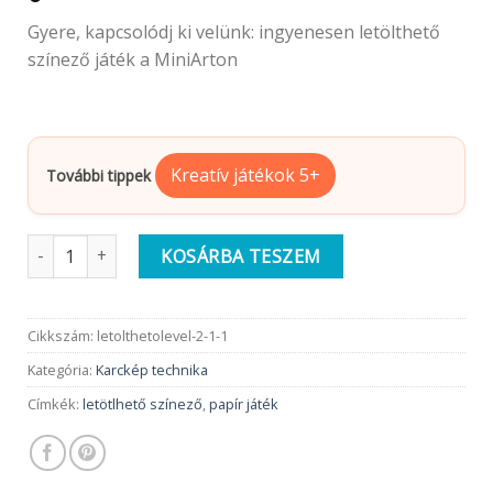
Gyere, kapcsolódj ki velünk: ingyenesen letölthető
színező játék a MiniArton
Kreatív játékok 5+
További tippek
Színezd ki a halakat | Moulin Roty letölthető játék mennyiség
KOSÁRBA TESZEM
Cikkszám:
letolthetolevel-2-1-1
Kategória:
Karckép technika
Címkék:
letötlhető színező
,
papír játék