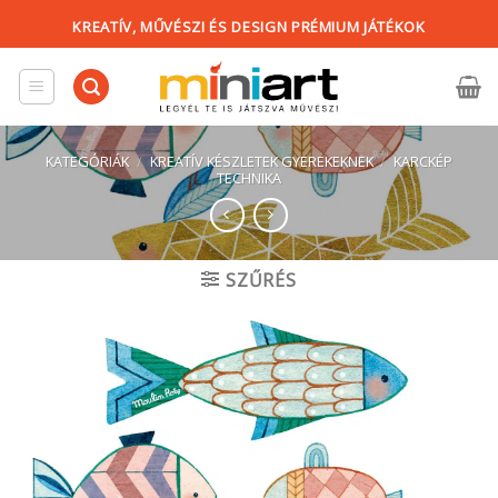
Skip
KREATÍV, MŰVÉSZI ÉS DESIGN PRÉMIUM JÁTÉKOK
to
content
KATEGÓRIÁK
/
KREATÍV KÉSZLETEK GYEREKEKNEK
/
KARCKÉP
TECHNIKA
SZŰRÉS