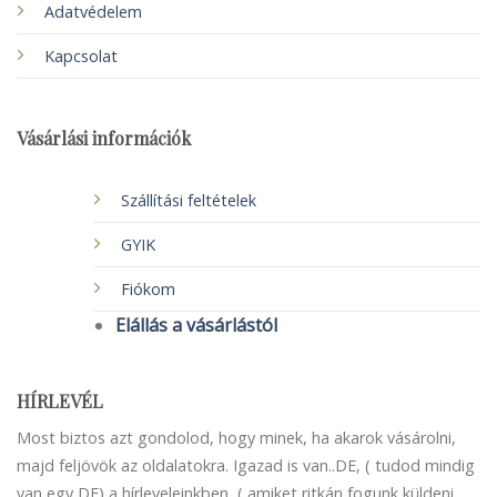
Adatvédelem
Kapcsolat
Vásárlási információk
Szállítási feltételek
GYIK
Fiókom
Elállás a vásárlástól
HÍRLEVÉL
Most biztos azt gondolod, hogy minek, ha akarok vásárolni,
majd feljövök az oldalatokra. Igazad is van..DE, ( tudod mindig
van egy DE) a hírleveleinkben, ( amiket ritkán fogunk küldeni,