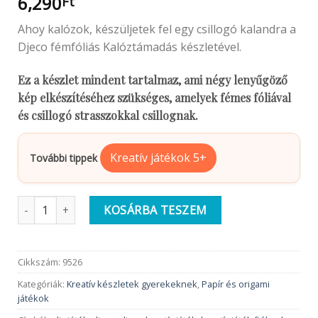
6,290
Ft
Ahoy kalózok, készüljetek fel egy csillogó kalandra a
Djeco fémfóliás Kalóztámadás készletével.
Ez a készlet mindent tartalmaz, ami négy lenyűgöző
kép elkészítéséhez szükséges, amelyek fémes fóliával
és csillogó strasszokkal csillognak.
Kreatív játékok 5+
További tippek
Djeco Fémfóliás színezés | Kalóztámadás mennyiség
KOSÁRBA TESZEM
Cikkszám:
9526
Kategóriák:
Kreatív készletek gyerekeknek
,
Papír és origami
játékok