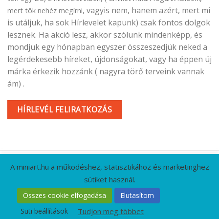
vagyis nem, hanem azért, mert mi
mert tök nehéz megírni,
is utáljuk, ha sok Hírlevelet kapunk) csak fontos dolgok
lesznek. Ha akció lesz, akkor szólunk mindenképp, és
mondjuk egy hónapban egyszer összeszedjük neked a
legérdekesebb híreket, újdonságokat, vagy ha éppen új
márka érkezik hozzánk ( nagyra törő terveink vannak
ám) .
HÍRLEVÉL FELIRATKOZÁS
A miniart.hu a működéshez, statisztikához és marketinghez
sütiket használ.
KAPCSOLAT
GYIK
CÉGADATOK
ÁSZF
Összes cookie elfogadása
Elutasítom
ADATVÉDELMI IRÁNYELVEK
RÓLUNK
HÍRLEVÉL
Süti beállítások
Tudjon meg többet
Minden jog fenntartva 2026 ©
MiniArt