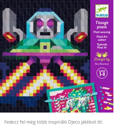
Fedezz fel még több inspiráló Djeco játékot itt: