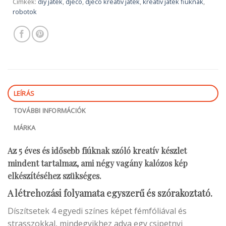
Címkék:
diy játék
,
djeco
,
djeco kreatív játék
,
kreatív játék fiúknak
,
robotok
LEÍRÁS
TOVÁBBI INFORMÁCIÓK
MÁRKA
Az 5 éves és idősebb fiúknak szóló kreatív készlet
mindent tartalmaz, ami négy vagány kalózos kép
elkészítéséhez szükséges.
A létrehozási folyamata egyszerű és szórakoztató.
Díszítsetek 4 egyedi színes képet fémfóliával és
strasszokkal, mindegyikhez adva egy csipetnyi