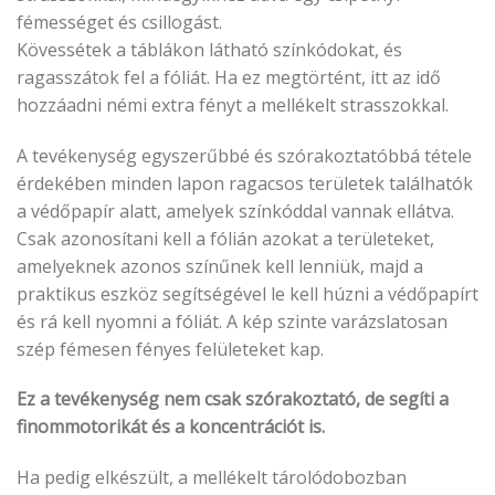
fémességet és csillogást.
Kövessétek a táblákon látható színkódokat, és
ragasszátok fel a fóliát. Ha ez megtörtént, itt az idő
hozzáadni némi extra fényt a mellékelt strasszokkal.
A tevékenység egyszerűbbé és szórakoztatóbbá tétele
érdekében minden lapon ragacsos területek találhatók
a védőpapír alatt, amelyek színkóddal vannak ellátva.
Csak azonosítani kell a fólián azokat a területeket,
amelyeknek azonos színűnek kell lenniük, majd a
praktikus eszköz segítségével le kell húzni a védőpapírt
és rá kell nyomni a fóliát. A kép szinte varázslatosan
szép fémesen fényes felületeket kap.
Ez a tevékenység nem csak szórakoztató, de segíti a
finommotorikát és a koncentrációt is.
Ha pedig elkészült, a mellékelt tárolódobozban