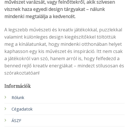
művészet varázsát, vagy felnőttekről, akik szívesen
visznek haza egyedi design tárgyakat – nálunk
mindenki megtalálja a kedvencét.
A legszebb művészeti és kreatív játékokkal, puzzlekkal
valamint különleges design kiegészítőkkel töltöttük
meg a kínálatunkat, hogy mindenki otthonában helyet
kaphasson egy kis művészet és inspiráció. Itt nem csak
a játékokról van szó, hanem arról is, hogy felfedezd a
benned rejlő kreatív energiákat – mindezt stílusosan és
szórakoztatóan!
Információk
Rólunk
Cégadatok
ÁSZF