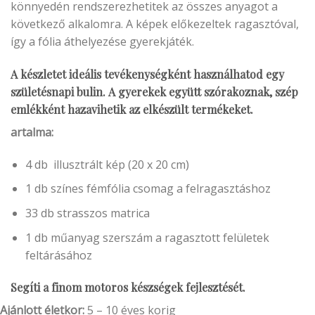
könnyedén rendszerezhetitek az összes anyagot a
következő alkalomra. A képek előkezeltek ragasztóval,
így a fólia áthelyezése gyerekjáték.
A készletet ideális tevékenységként használhatod egy
születésnapi bulin. A gyerekek együtt szórakoznak, szép
emlékként hazavihetik az elkészült termékeket.
artalma:
4 db illusztrált kép (20 x 20 cm)
1 db színes fémfólia csomag a felragasztáshoz
33 db strasszos matrica
1 db műanyag szerszám a ragasztott felületek
feltárásához
Segíti a finom motoros készségek fejlesztését.
Ajánlott életkor:
5 – 10 éves korig