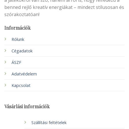
a játékokról van szó, hanem arról is, hogy felfedezd a
benned rejlő kreatív energiákat – mindezt stílusosan és
szórakoztatóan!
Információk
Rólunk
Cégadatok
ÁSZF
Adatvédelem
Kapcsolat
Vásárlási információk
Szállítási feltételek