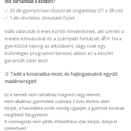
Mit tartalmaz a készlet?
✅ 20 db gyönyörűen illusztrált origamilap (21 x 28 cm)
✅ 1 db részletes útmutató füzet
iváló választás 6 éves kortól mindenkinek, aki szereti a
kreatív kihívásokat és a szárnyaló fantáziát. 🌈🎉 Ha a
gyerkőcöd rajong az alkotásért, vagy csak egy
különleges programot keresel, akkor ez a készlet
garantált siker lesz!
🛒
Tedd a kosaradba most, és hajtogassatok együtt
madársereget!
Ez a termék nem tartalmaz mágnest vagy elemet.
Nem alkalmas gyermekek számára 3 éves életkor alatt.
Kérjük, a használata során mindig ügyeljen a gyermek korának
megfelelő felügyeletre.
A csomagolás nem játék, eltávolítása után kérjük, dobja ki
szelektíven!