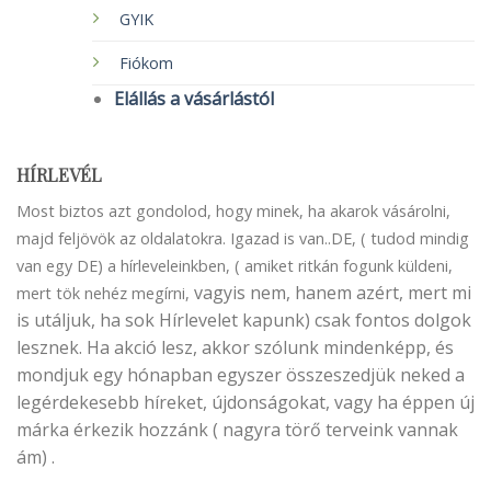
GYIK
Fiókom
Elállás a vásárlástól
HÍRLEVÉL
Most biztos azt gondolod, hogy minek, ha akarok vásárolni,
majd feljövök az oldalatokra. Igazad is van..DE, ( tudod mindig
van egy DE) a hírleveleinkben, ( amiket ritkán fogunk küldeni,
vagyis nem, hanem azért, mert mi
mert tök nehéz megírni,
is utáljuk, ha sok Hírlevelet kapunk) csak fontos dolgok
lesznek. Ha akció lesz, akkor szólunk mindenképp, és
mondjuk egy hónapban egyszer összeszedjük neked a
legérdekesebb híreket, újdonságokat, vagy ha éppen új
márka érkezik hozzánk ( nagyra törő terveink vannak
ám) .