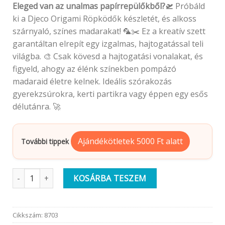
Eleged van az unalmas papírrepülőkből?🛫
Próbáld
ki a Djeco Origami Röpködők készletét, és alkoss
szárnyaló, színes madarakat! 🦜✂️ Ez a kreatív szett
garantáltan elrepít egy izgalmas, hajtogatással teli
világba. 🎨 Csak kövesd a hajtogatási vonalakat, és
figyeld, ahogy az élénk színekben pompázó
madaraid életre kelnek. Ideális szórakozás
gyerekzsúrokra, kerti partikra vagy éppen egy esős
délutánra. 🚀
Ajándékötletek 5000 Ft alatt
További tippek
Djeco Origami | Röpködők mennyiség
KOSÁRBA TESZEM
Cikkszám:
8703