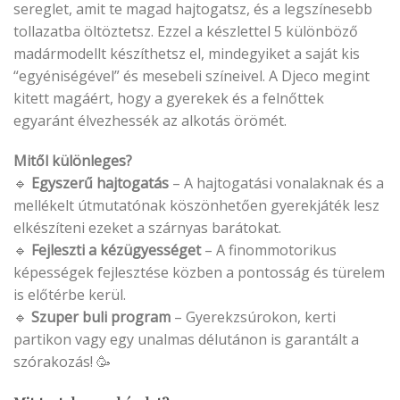
sereglet, amit te magad hajtogatsz, és a legszínesebb
tollazatba öltöztetsz. Ezzel a készlettel 5 különböző
madármodellt készíthetsz el, mindegyiket a saját kis
“egyéniségével” és mesebeli színeivel. A Djeco megint
kitett magáért, hogy a gyerekek és a felnőttek
egyaránt élvezhessék az alkotás örömét.
Mitől különleges?
🔹
Egyszerű hajtogatás
– A hajtogatási vonalaknak és a
mellékelt útmutatónak köszönhetően gyerekjáték lesz
elkészíteni ezeket a szárnyas barátokat.
🔹
Fejleszti a kézügyességet
– A finommotorikus
képességek fejlesztése közben a pontosság és türelem
is előtérbe kerül.
🔹
Szuper buli program
– Gyerekzsúrokon, kerti
partikon vagy egy unalmas délutánon is garantált a
szórakozás! 🥳