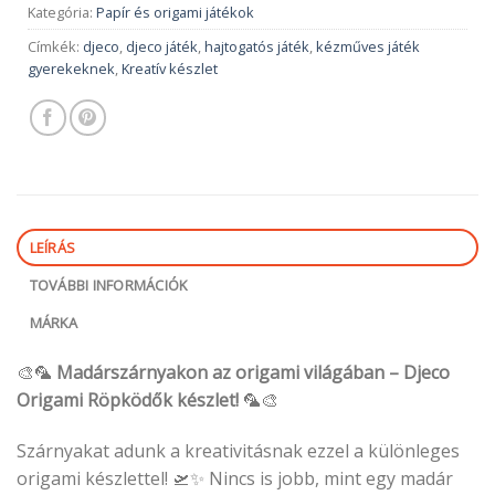
Kategória:
Papír és origami játékok
Címkék:
djeco
,
djeco játék
,
hajtogatós játék
,
kézműves játék
gyerekeknek
,
Kreatív készlet
LEÍRÁS
TOVÁBBI INFORMÁCIÓK
MÁRKA
🎨🦜
Madárszárnyakon az origami világában – Djeco
Origami Röpködők készlet!
🦜🎨
Szárnyakat adunk a kreativitásnak ezzel a különleges
origami készlettel! 🛫✨ Nincs is jobb, mint egy madár