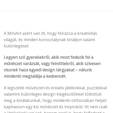
A MiniArt azért van itt, hogy felrázza a kreativitás
világát, és minden korosztálynak kínáljon valami
különlegeset.
Legyen szó gyerekekről, akik most fedezik fel a
művészet varázsát, vagy felnőttekről, akik szívesen
visznek haza egyedi design tárgyakat – nálunk
mindenki megtalálja a kedvencét.
A legszebb művészeti és kreatív játékokkal, puzzlekkal
valamint különleges design kiegészítőkkel töltöttük
meg a kínálatunkat, hogy mindenki otthonában helyet
kaphasson egy kis művészet és inspiráció. Itt nem csak