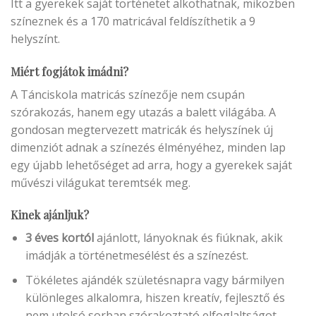
Itt a gyerekek saját történetet alkothatnak, miközben
színeznek és a 170 matricával feldíszíthetik a 9
helyszínt.
Miért fogjátok imádni?
A Tánciskola matricás színezője nem csupán
szórakozás, hanem egy utazás a balett világába. A
gondosan megtervezett matricák és helyszínek új
dimenziót adnak a színezés élményéhez, minden lap
egy újabb lehetőséget ad arra, hogy a gyerekek saját
művészi világukat teremtsék meg.
Kinek ajánljuk?
3 éves kortól
ajánlott, lányoknak és fiúknak, akik
imádják a történetmesélést és a színezést.
Tökéletes ajándék születésnapra vagy bármilyen
különleges alkalomra, hiszen kreatív, fejlesztő és
nem utolsó sorban szórakoztató elfoglaltságot