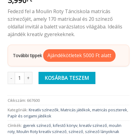
3,990
Fedezd fel a Moulin Roty Tánciskola matricás
színezőjét, amely 170 matricával és 20 színező
oldallal invitál a balett varázslatos világába. Ideális
ajándék kreatív gyerekeknek.
Ajándékötletek 5000 Ft alatt
További tippek
Moulin Roty Matricás színező album | Tánciskola 20 oldalas me
KOSÁRBA TESZEM
Cikkszám:
667600
Kategóriák:
Kreatív színezők
,
Matricás játékok, matricás poszterek
,
Papír és origami játékok
Címkék:
gyerek színező
,
kifestő könyv
,
kreatív színező
,
moulin
roty
,
Moulin Roty kreatív színező
,
színező
,
színező lányoknak