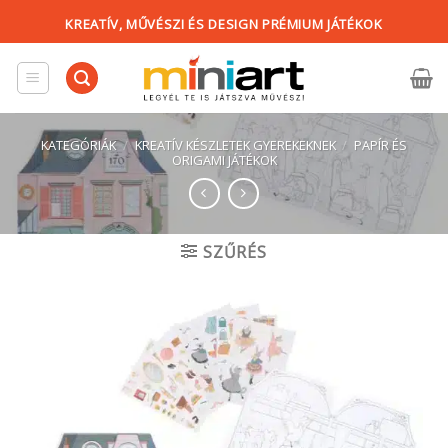
Skip
KREATÍV, MŰVÉSZI ÉS DESIGN PRÉMIUM JÁTÉKOK
to
content
KATEGÓRIÁK
/
KREATÍV KÉSZLETEK GYEREKEKNEK
/
PAPÍR ÉS
ORIGAMI JÁTÉKOK
SZŰRÉS