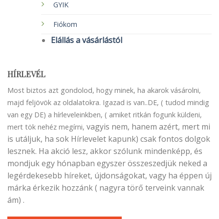
GYIK
Fiókom
Elállás a vásárlástól
HÍRLEVÉL
Most biztos azt gondolod, hogy minek, ha akarok vásárolni,
majd feljövök az oldalatokra. Igazad is van..DE, ( tudod mindig
van egy DE) a hírleveleinkben, ( amiket ritkán fogunk küldeni,
vagyis nem, hanem azért, mert mi
mert tök nehéz megírni,
is utáljuk, ha sok Hírlevelet kapunk) csak fontos dolgok
lesznek. Ha akció lesz, akkor szólunk mindenképp, és
mondjuk egy hónapban egyszer összeszedjük neked a
legérdekesebb híreket, újdonságokat, vagy ha éppen új
márka érkezik hozzánk ( nagyra törő terveink vannak
ám) .