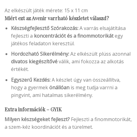
Az elkészült játék mérete: 15 x 11 cm
Miért ezt az Avenir varrható készletet válaszd?
Készségfejlesztő Szórakozás:
A varrás elsajátítása
fejleszti a
koncentrációt és a finommotorikát
egy
játékos feladaton keresztül.
Hordozható Sikerélmény:
Az elkészült plüss azonnal
divatos kiegészítővé
válik, ami fokozza az alkotás
értékét.
Egyszerű Kezdés:
A készlet úgy van összeállítva,
hogy a gyermek
önállóan
is meg tudja varrni a
pingvint, ami hatalmas sikerélmény.
Extra információk – GYIK
Milyen készségeket fejleszt?
Fejleszti a finommotorikát,
a szem-kéz koordinációt és a türelmet.