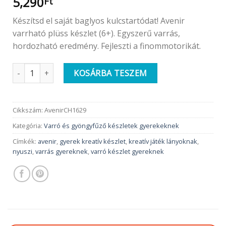
5,290
Ft
Készítsd el saját baglyos kulcstartódat! Avenir
varrható plüss készlet (6+). Egyszerű varrás,
hordozható eredmény. Fejleszti a finommotorikát.
Avenir Varrható plüss Kulcstartó | Bagoly mennyiség
KOSÁRBA TESZEM
Cikkszám:
AvenirCH1629
Kategória:
Varró és gyöngyfűző készletek gyerekeknek
Címkék:
avenir
,
gyerek kreatív készlet
,
kreatív játék lányoknak
,
nyuszi
,
varrás gyereknek
,
varró készlet gyereknek