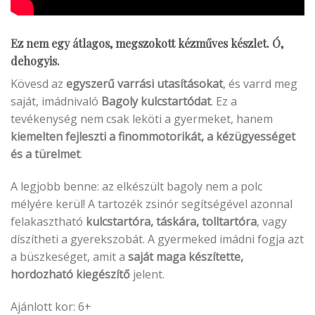
Ez nem egy átlagos, megszokott kézműves készlet. Ó,
dehogyis.
Kövesd az
egyszerű varrási utasításokat
, és varrd meg
saját, imádnivaló
Bagoly kulcstartódat
. Ez a
tevékenység nem csak leköti a gyermeket, hanem
kiemelten fejleszti a finommotorikát, a kézügyességet
és a türelmet
.
A legjobb benne: az elkészült bagoly nem a polc
mélyére kerül! A tartozék zsinór segítségével azonnal
felakasztható
kulcstartóra, táskára, tolltartóra
, vagy
díszítheti a gyerekszobát. A gyermeked imádni fogja azt
a büszkeséget, amit a
saját maga készítette,
hordozható kiegészítő
jelent.
Ajánlott kor: 6+