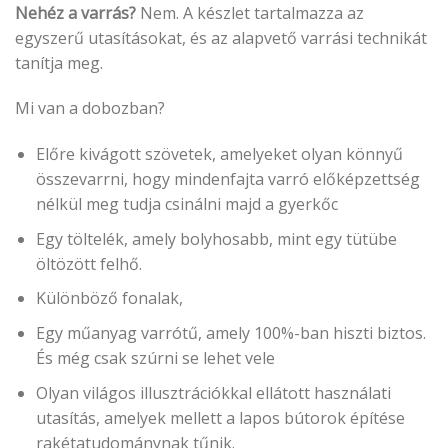
Nehéz a varrás?
Nem. A készlet tartalmazza az
egyszerű utasításokat, és az alapvető varrási technikát
tanítja meg.
Mi van a dobozban?
Előre kivágott szövetek, amelyeket olyan könnyű
összevarrni, hogy mindenfajta varró előképzettség
nélkül meg tudja csinálni majd a gyerkőc
Egy töltelék, amely bolyhosabb, mint egy tütübe
öltözött felhő.
Különböző fonalak,
Egy műanyag varrótű, amely 100%-ban hiszti biztos.
És még csak szúrni se lehet vele
Olyan világos illusztrációkkal ellátott használati
utasítás, amelyek mellett a lapos bútorok építése
rakétatudománynak tűnik.