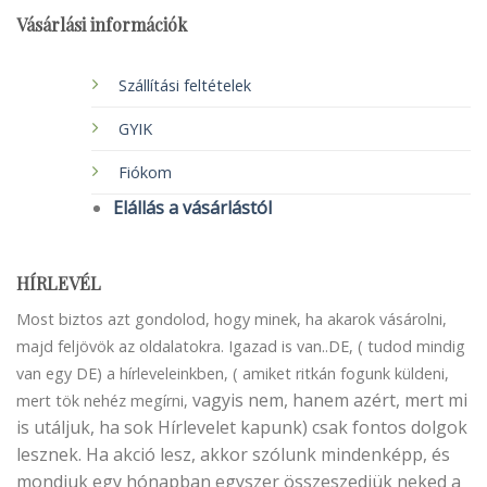
Vásárlási információk
Szállítási feltételek
GYIK
Fiókom
Elállás a vásárlástól
HÍRLEVÉL
Most biztos azt gondolod, hogy minek, ha akarok vásárolni,
majd feljövök az oldalatokra. Igazad is van..DE, ( tudod mindig
van egy DE) a hírleveleinkben, ( amiket ritkán fogunk küldeni,
vagyis nem, hanem azért, mert mi
mert tök nehéz megírni,
is utáljuk, ha sok Hírlevelet kapunk) csak fontos dolgok
lesznek. Ha akció lesz, akkor szólunk mindenképp, és
mondjuk egy hónapban egyszer összeszedjük neked a