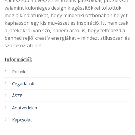
A legszebb művészeti és kreatív játékokkal, puzzlekkal
valamint különleges design kiegészítőkkel töltöttük
meg a kínálatunkat, hogy mindenki otthonában helyet
kaphasson egy kis művészet és inspiráció. Itt nem csak
a játékokról van szó, hanem arról is, hogy felfedezd a
benned rejlő kreatív energiákat – mindezt stílusosan és
szórakoztatóan!
Információk
Rólunk
Cégadatok
ÁSZF
Adatvédelem
Kapcsolat