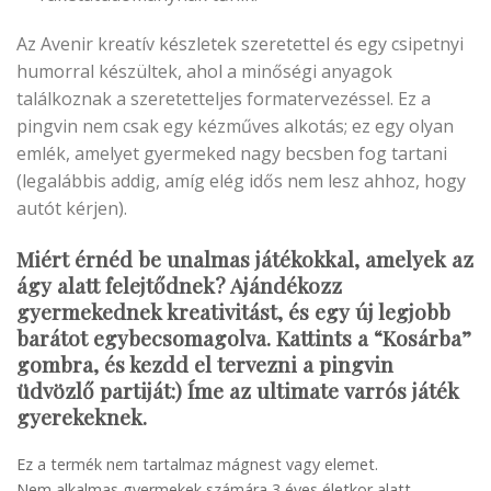
Az Avenir kreatív készletek szeretettel és egy csipetnyi
humorral készültek, ahol a minőségi anyagok
találkoznak a szeretetteljes formatervezéssel. Ez a
pingvin nem csak egy kézműves alkotás; ez egy olyan
emlék, amelyet gyermeked nagy becsben fog tartani
(legalábbis addig, amíg elég idős nem lesz ahhoz, hogy
autót kérjen).
Miért érnéd be unalmas játékokkal, amelyek az
ágy alatt felejtődnek? Ajándékozz
gyermekednek kreativitást, és egy új legjobb
barátot egybecsomagolva.
Kattints a “Kosárba”
gombra, és kezdd el tervezni a pingvin
üdvözlő partiját:) Íme az ultimate v
arrós játék
gyerekeknek.
Ez a termék nem tartalmaz mágnest vagy elemet.
Nem alkalmas gyermekek számára 3 éves életkor alatt.