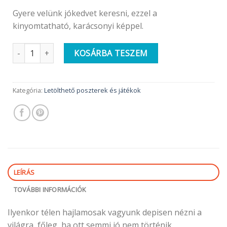
Gyere velünk jókedvet keresni, ezzel a
kinyomtatható, karácsonyi képpel.
TE IS VÁROD? | letölthető jókedv, kép gyerekszobába | MiniAr
KOSÁRBA TESZEM
Kategória:
Letölthető poszterek és játékok
LEÍRÁS
TOVÁBBI INFORMÁCIÓK
Ilyenkor télen hajlamosak vagyunk depisen nézni a
világra, főleg, ha ott semmi jó nem történik.