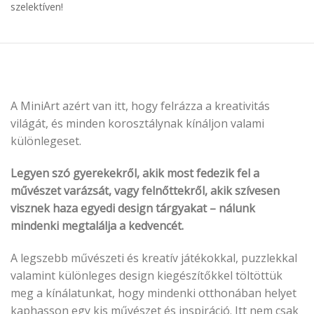
szelektíven!
A MiniArt azért van itt, hogy felrázza a kreativitás
világát, és minden korosztálynak kínáljon valami
különlegeset.
Legyen szó gyerekekről, akik most fedezik fel a
művészet varázsát, vagy felnőttekről, akik szívesen
visznek haza egyedi design tárgyakat – nálunk
mindenki megtalálja a kedvencét.
A legszebb művészeti és kreatív játékokkal, puzzlekkal
valamint különleges design kiegészítőkkel töltöttük
meg a kínálatunkat, hogy mindenki otthonában helyet
kaphasson egy kis művészet és inspiráció. Itt nem csak