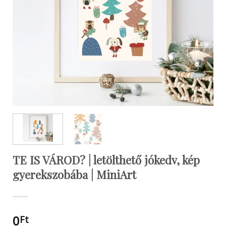
TE IS VÁROD? | letölthető jókedv, kép
gyerekszobába | MiniArt
0
Ft