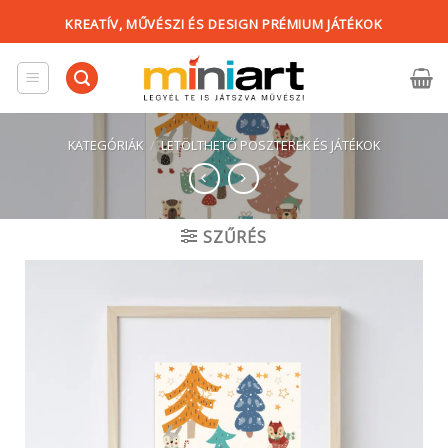
Skip
KREATÍV, MŰVÉSZI ÉS DESIGN PRÉMIUM JÁTÉKOK
to
content
KATEGÓRIÁK
/
LETÖLTHETŐ POSZTEREK ÉS JÁTÉKOK
SZŰRÉS