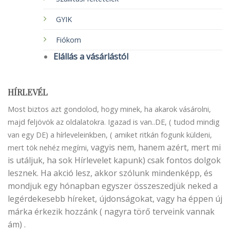
GYIK
Fiókom
Elállás a vásárlástól
HÍRLEVÉL
Most biztos azt gondolod, hogy minek, ha akarok vásárolni,
majd feljövök az oldalatokra. Igazad is van..DE, ( tudod mindig
van egy DE) a hírleveleinkben, ( amiket ritkán fogunk küldeni,
vagyis nem, hanem azért, mert mi
mert tök nehéz megírni,
is utáljuk, ha sok Hírlevelet kapunk) csak fontos dolgok
lesznek. Ha akció lesz, akkor szólunk mindenképp, és
mondjuk egy hónapban egyszer összeszedjük neked a
legérdekesebb híreket, újdonságokat, vagy ha éppen új
márka érkezik hozzánk ( nagyra törő terveink vannak
ám) .