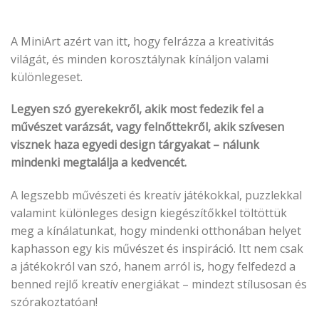
A MiniArt azért van itt, hogy felrázza a kreativitás
világát, és minden korosztálynak kínáljon valami
különlegeset.
Legyen szó gyerekekről, akik most fedezik fel a
művészet varázsát, vagy felnőttekről, akik szívesen
visznek haza egyedi design tárgyakat – nálunk
mindenki megtalálja a kedvencét.
A legszebb művészeti és kreatív játékokkal, puzzlekkal
valamint különleges design kiegészítőkkel töltöttük
meg a kínálatunkat, hogy mindenki otthonában helyet
kaphasson egy kis művészet és inspiráció. Itt nem csak
a játékokról van szó, hanem arról is, hogy felfedezd a
benned rejlő kreatív energiákat – mindezt stílusosan és
szórakoztatóan!