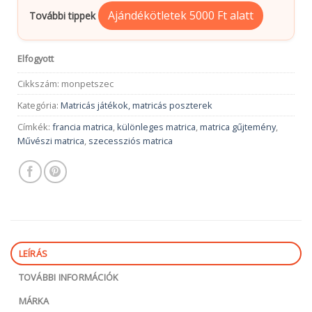
Ajándékötletek 5000 Ft alatt
További tippek
Elfogyott
Cikkszám:
monpetszec
Kategória:
Matricás játékok, matricás poszterek
Címkék:
francia matrica
,
különleges matrica
,
matrica gűjtemény
,
Művészi matrica
,
szecessziós matrica
LEÍRÁS
TOVÁBBI INFORMÁCIÓK
MÁRKA