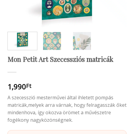
Mon Petit Art Szecessziós matricák
1,990
Ft
A szecesszió mesterművei által ihletett pompás
matricák,melyek arra várnak, hogy felragasszák őket
mindenhova, így okozva örömet a művészetre
fogékony nagyközönségnek.