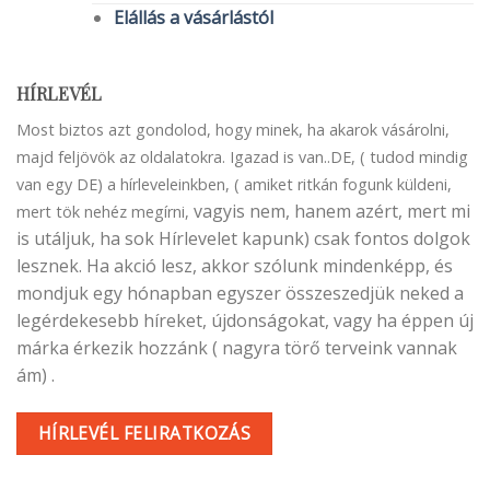
Elállás a vásárlástól
HÍRLEVÉL
Most biztos azt gondolod, hogy minek, ha akarok vásárolni,
majd feljövök az oldalatokra. Igazad is van..DE, ( tudod mindig
van egy DE) a hírleveleinkben, ( amiket ritkán fogunk küldeni,
vagyis nem, hanem azért, mert mi
mert tök nehéz megírni,
is utáljuk, ha sok Hírlevelet kapunk) csak fontos dolgok
lesznek. Ha akció lesz, akkor szólunk mindenképp, és
mondjuk egy hónapban egyszer összeszedjük neked a
legérdekesebb híreket, újdonságokat, vagy ha éppen új
márka érkezik hozzánk ( nagyra törő terveink vannak
ám) .
HÍRLEVÉL FELIRATKOZÁS