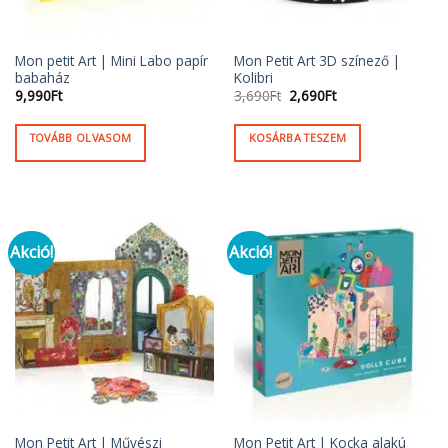
Mon petit Art | Mini Labo papír
Mon Petit Art 3D színező |
babaház
Kolibri
Original
Current
9,990
Ft
3,690
Ft
2,690
Ft
price
price
was:
is:
3,690Ft.
2,690Ft.
TOVÁBB OLVASOM
KOSÁRBA TESZEM
Akció!
Akció!
Mon Petit Art | Művészi
Mon Petit Art | Kocka alakú