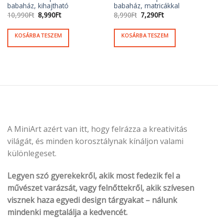
babaház, kihajtható
babaház, matricákkal
Original
Current
Original
Current
10,990
Ft
8,990
Ft
8,990
Ft
7,290
Ft
price
price
price
price
was:
is:
was:
is:
10,990Ft.
8,990Ft.
8,990Ft.
7,290Ft.
KOSÁRBA TESZEM
KOSÁRBA TESZEM
A MiniArt azért van itt, hogy felrázza a kreativitás
világát, és minden korosztálynak kínáljon valami
különlegeset.
Legyen szó gyerekekről, akik most fedezik fel a
művészet varázsát, vagy felnőttekről, akik szívesen
visznek haza egyedi design tárgyakat – nálunk
mindenki megtalálja a kedvencét.