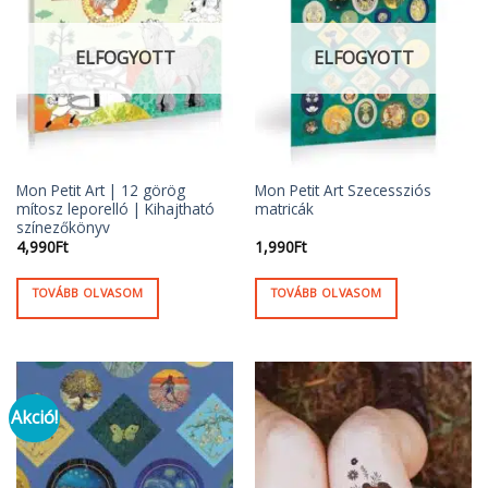
ELFOGYOTT
ELFOGYOTT
Mon Petit Art | 12 görög
Mon Petit Art Szecessziós
mítosz leporelló | Kihajtható
matricák
színezőkönyv
4,990
Ft
1,990
Ft
TOVÁBB OLVASOM
TOVÁBB OLVASOM
Akció!