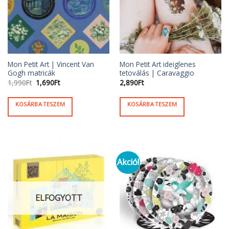
Mon Petit Art | Vincent Van
Mon Petit Art ideiglenes
Gogh matricák
tetoválás | Caravaggio
Original
Current
1,990
Ft
1,690
Ft
2,890
Ft
price
price
was:
is:
1,990Ft.
1,690Ft.
KOSÁRBA TESZEM
KOSÁRBA TESZEM
Akció!
ELFOGYOTT