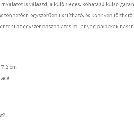
nyalatot is válaszd, a különleges, kőhatású külső garant
szönhetően egyszerűen tisztítható, és könnyen tölthető 
kenteni az egyszer használatos műanyag palackok haszn
 7.2 cm
 acél
ot?