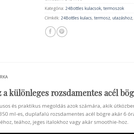
Kategória:
24Bottles kulacsok, termoszok
Címkék:
24Bottles kulacs
,
termosz
,
utazáshoz
RKA
z a különleges rozsdamentes acél bög
sos és praktikus megoldás azok számára, akik útközben 
 350 ml-es, duplafalú rozsdamentes acél bögre akár 6 ór
kávéhoz, teához, jeges italokhoz vagy akár smoothie-hoz.