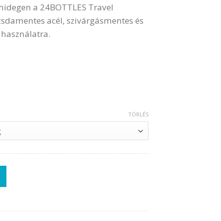
y hidegen a 24BOTTLES Travel
zsdamentes acél, szivárgásmentes és
 használatra.
TÖRLÉS
sdamentes Acél Bögre | Több színben mennyiség