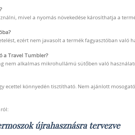
?
ználni, mivel a nyomás növekedése károsíthatja a termé
tóba?
etelést, ezért nem javasolt a termék fagyasztóban való h
ó a Travel Tumbler?
ag nem alkalmas mikrohullámú sütőben való használat
gy ecettel könnyedén tisztítható. Nem ajánlott mosogat
ról:
termoszok újrahasznásra tervezve