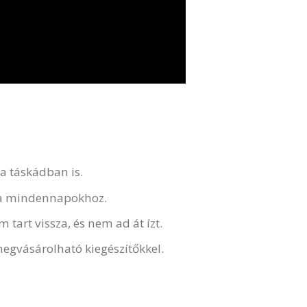
 táskádban is.
y a mindennapokhoz.
art vissza, és nem ad át ízt.
megvásárolható kiegészítőkkel.