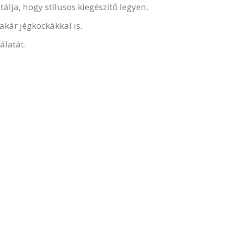
álja, hogy stílusos kiegészítő legyen.
akár jégkockákkal is.
álatát.