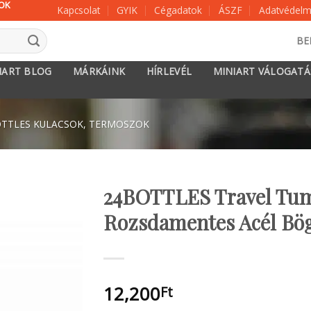
KOK
Kapcsolat
GYIK
Cégadatok
ÁSZF
Adatvédelmi
BE
IART BLOG
MÁRKÁINK
HÍRLEVÉL
MINIART VÁLOGAT
TTLES KULACSOK, TERMOSZOK
24BOTTLES Travel Tum
Rozsdamentes Acél Bög
12,200
Ft