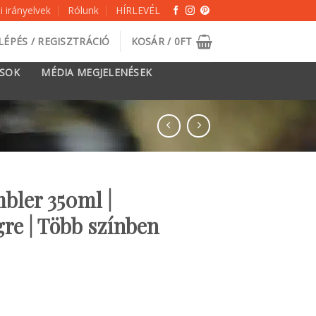
 irányelvek
Rólunk
HÍRLEVÉL
LÉPÉS / REGISZTRÁCIÓ
KOSÁR /
0
FT
ÁSOK
MÉDIA MEGJELENÉSEK
bler 350ml |
re | Több színben