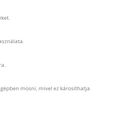
ket.
asználata.
ra.
ógépben mosni, mivel ez károsíthatja