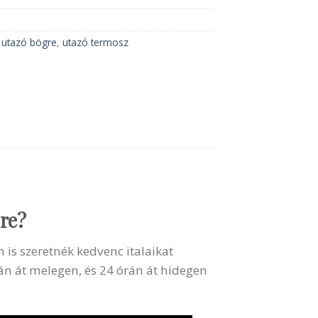
,
utazó bögre
,
utazó termosz
re?
is szeretnék kedvenc italaikat
án át melegen, és 24 órán át hidegen