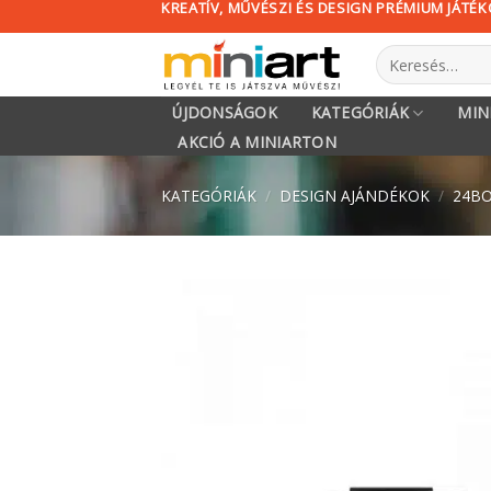
KREATÍV, MŰVÉSZI ÉS DESIGN PRÉMIUM JÁTÉ
Skip
to
Keresés
content
a
következőre:
ÚJDONSÁGOK
KATEGÓRIÁK
MIN
AKCIÓ A MINIARTON
KATEGÓRIÁK
/
DESIGN AJÁNDÉKOK
/
24BO