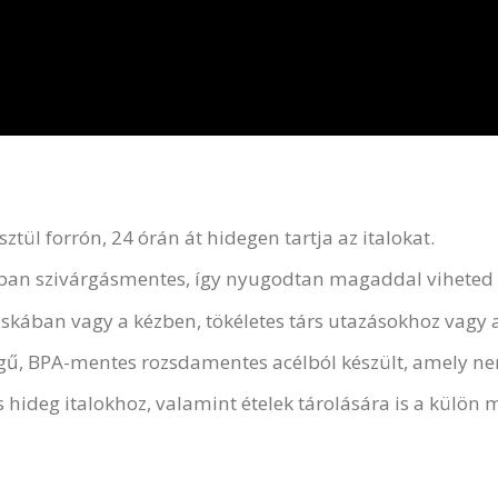
ztül forrón, 24 órán át hidegen tartja az italokat.
an szivárgásmentes, így nyugodtan magaddal viheted a
áskában vagy a kézben, tökéletes társ utazásokhoz vag
 BPA-mentes rozsdamentes acélból készült, amely nem t
 hideg italokhoz, valamint ételek tárolására is a külön 