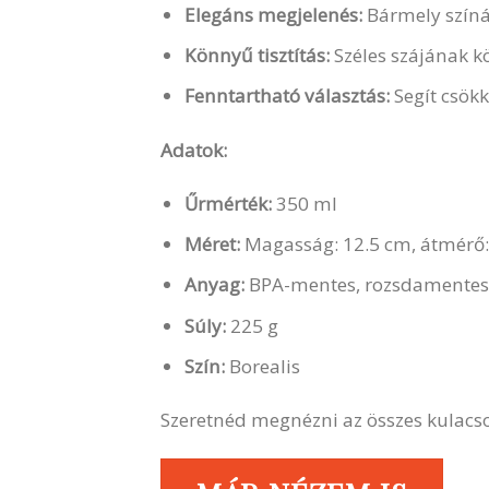
Elegáns megjelenés:
Bármely színár
Könnyű tisztítás:
Széles szájának kö
Fenntartható választás:
Segít csök
Adatok:
Űrmérték:
350 ml
Méret:
Magasság: 12.5 cm, átmérő:
Anyag:
BPA-mentes, rozsdamentes
Súly:
225 g
Szín:
Borealis
Szeretnéd megnézni az összes kulacs