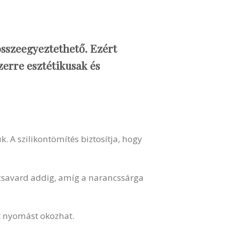
 összeegyeztethető. Ezért
zerre esztétikusak és
 A szilikontömítés biztosítja, hogy
 csavard addig, amíg a narancssárga
tt nyomást okozhat.