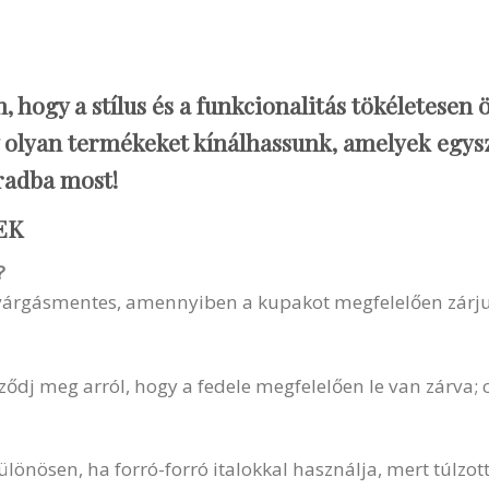
 hogy a stílus és a funkcionalitás tökéletesen
gy olyan termékeket kínálhassunk, amelyek egys
radba most!
EK
?
árgásmentes, amennyiben a kupakot megfelelően zárjuk.
dj meg arról, hogy a fedele megfelelően le van zárva;
ülönösen, ha forró-forró italokkal használja, mert túlzo