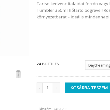
Tartsd kedvenc italaidat forrón vag
Tumbler 350ml hőtartó bögrével! Ro
környezetbarát – ideális mindennapi
24 BOTTLES
24BOTTLES Travel Tumbler 350ml | Roz
KOSÁRBA TESZEM
Cikkszám:
24B1798