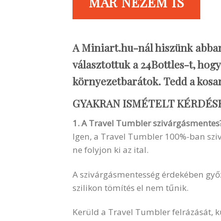
MÁR NÉZEM IS
A Miniart.hu-nál hiszünk abban,
választottuk a 24Bottles-t, ho
környezetbarátok.
Tedd a kosa
GYAKRAN ISMÉTELT KÉRDÉS
1. A Travel Tumbler szivárgásmentes
Igen, a Travel Tumbler 100%-ban sziv
ne folyjon ki az ital.
A szivárgásmentesség érdekében győző
szilikon tömítés el nem tűnik.
Kerüld a Travel Tumbler felrázását, k