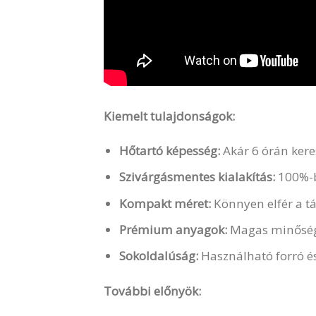
Kiemelt tulajdonságok:
Hőtartó képesség:
Akár 6 órán keres
Szivárgásmentes kialakítás:
100%-b
Kompakt méret:
Könnyen elfér a t
Prémium anyagok:
Magas minőségű,
Sokoldalúság:
Használható forró és
További előnyök: