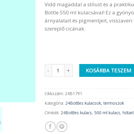
Vidd magaddal a stílust és a praktik
Bottle 550 ml kulacsával! Ez a gyönyö
árnyalatait és pigmentjeit, visszaveri
szereplő cicának.
24BOTTLES 500ml rozsdamentes acél kula
KOSÁRBA TESZEM
Cikkszám:
24B1791
Kategória:
24Bottles kulacsok, termoszok
Címkék:
24Bottles kulacs
,
500 ml kulacs
,
hőtar