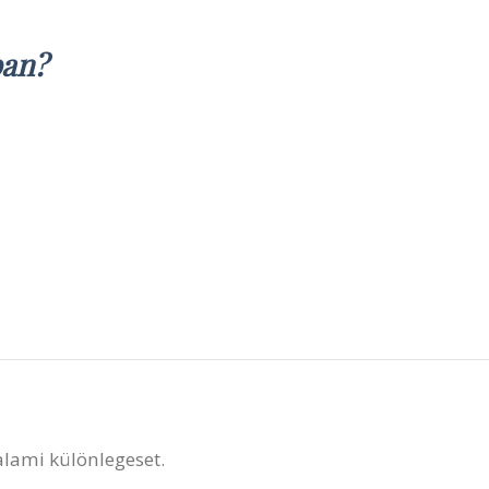
ban?
valami különlegeset.