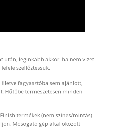
at után, leginkább akkor, ha nem vizet
lefele szellőztessük.
illetve fagyasztóba sem ajánlott,
get. Hűtőbe természetesen minden
l Finish termékek (nem színes/mintás)
ljön. Mosogató gép által okozott