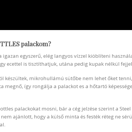
OTTLES
palackom?
a igazan egyszerű, elég langyos vízzel kiöblíteni használ
ecettel is tisztíthatjuk, utána pedig kupak nélkül fejjel 
l készültek, mikrohullámú sütőbe nem lehet őket tenni, 
ta megnő, így rongálja a palackot es a hőtartó képessé
tles palackokat mosni, bár a cég jelzése szerint a Stee
nem ajánlott, hogy a külső minta és festék réteg ne sérü
al.