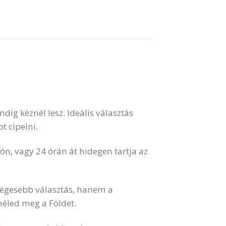
ig kéznél lesz. Ideális választás
t cipelni.
rón, vagy 24 órán át hidegen tartja az
ségesebb választás, hanem a
méled meg a Földet.