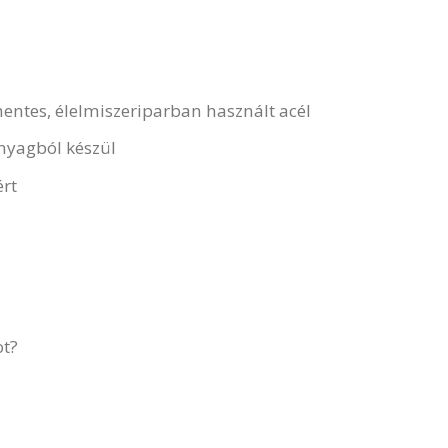
tes, élelmiszeriparban használt acél
nyagból készül
ért
ot?