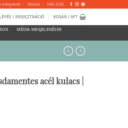
 irányelvek
Rólunk
HÍRLEVÉL
LÉPÉS / REGISZTRÁCIÓ
KOSÁR /
0
FT
ÁSOK
MÉDIA MEGJELENÉSEK
amentes acél kulacs |