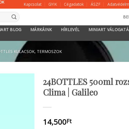
KOK
Kapcsolat
GYIK
Cégadatok
ÁSZF
Adatvédelmi
BE
IART BLOG
MÁRKÁINK
HÍRLEVÉL
MINIART VÁLOGAT
TTLES KULACSOK, TERMOSZOK
24BOTTLES 500ml rozsd
Clima | Galileo
14,500
Ft