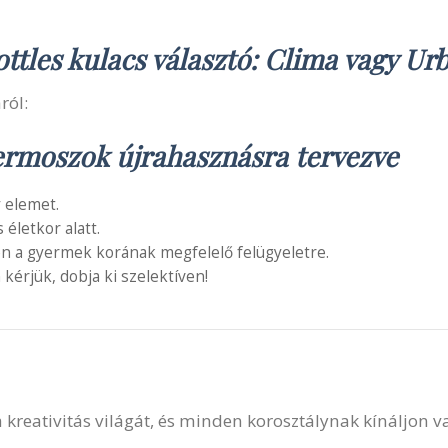
ottles kulacs választó: Clima vagy Ur
ról:
termoszok újrahasznásra tervezve
 elemet.
letkor alatt.
en a gyermek korának megfelelő felügyeletre.
 kérjük, dobja ki szelektíven!
 a kreativitás világát, és minden korosztálynak kínáljon 