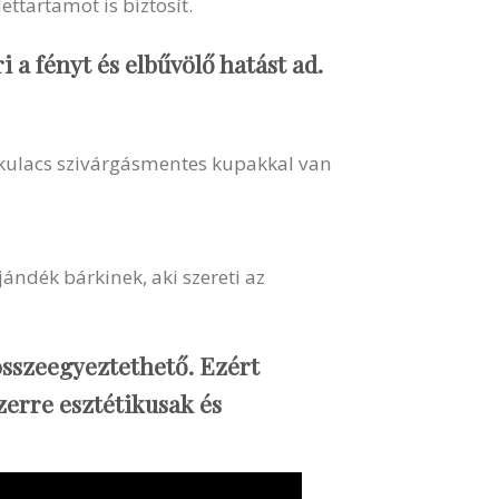
ttartamot is biztosít.
i a fényt és elbűvölő hatást ad.
 kulacs szivárgásmentes kupakkal van
ándék bárkinek, aki szereti az
 összeegyeztethető. Ezért
zerre esztétikusak és