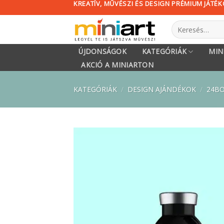
KREATÍV, MŰVÉSZI ÉS DESIGN PRÉMIUM JÁTÉ
Skip
to
Keresés
content
a
következőre:
ÚJDONSÁGOK
KATEGÓRIÁK
MIN
AKCIÓ A MINIARTON
KATEGÓRIÁK
/
DESIGN AJÁNDÉKOK
/
24BO