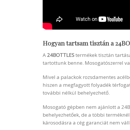
Hogyan tartsam tisztán a
24B
A
24BOTTLES
termékek tisztán tartás
tartottunk benne. Mosogatószerrel vagy 
Mivel a palackok rozsdamentes acélbó
hiszen a megfagyott folyadék térfoga
további nélkül behelyezhető.
Mosogató gépben nem ajánlott a 24Bot
behelyezhetőek, de a többi terméknél 
károsodásra a cég garanciát nem váll