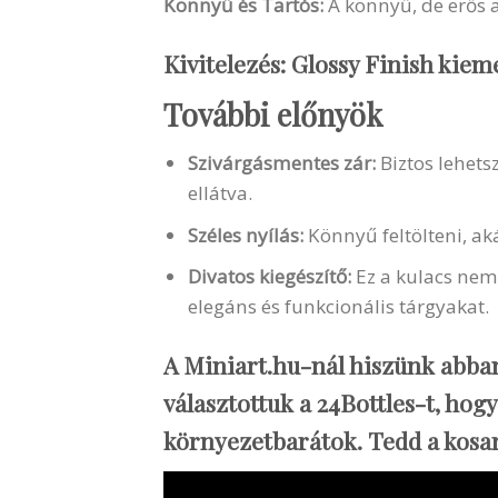
Könnyű és Tartós:
A könnyű, de erős a
Kivitelezés
: Glossy Finish kieme
További előnyök
Szivárgásmentes zár:
Biztos lehets
ellátva.
Széles nyílás:
Könnyű feltölteni, akár
Divatos kiegészítő:
Ez a kulacs nem 
elegáns és funkcionális tárgyakat.
A Miniart.hu-nál hiszünk abban,
választottuk a 24Bottles-t, ho
környezetbarátok.
Tedd a kosa