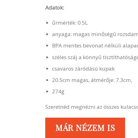
Adatok:
űrmérték: 0.5L
anyaga: magas minőségű rozsdamen
BPA mentes bevonat nélküli alapa
széles száj a könnyű tisztíthatóság
csavaros záródású kupak
20.5cm magas, átmérője: 7.3cm,
274g
Szeretnéd megnézni az összes kulacs
MÁR NÉZEM IS