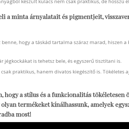
nyagból készült kulacs nem csak praktikus, de hosszú éle
li a minta árnyalatait és pigmentjeit, visszaver
z benne, hogy a táskád tartalma száraz marad, hiszen a
 jégkockákat is tehetsz bele, és egyszerű tisztítani is.
csak praktikus, hanem divatos kiegészítő is. Tökéletes aj
 hogy a stílus és a funkcionalitás tökéletesen
gy olyan termékeket kínálhassunk, amelyek egys
radba most!