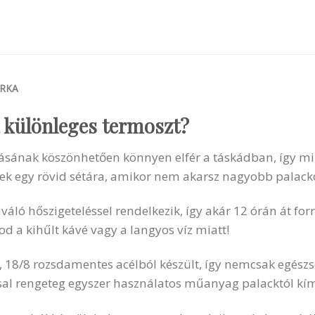
RKA
a különleges termoszt?
sának köszönhetően könnyen elfér a táskádban, így mind
ek egy rövid sétára, amikor nem akarsz nagyobb palacko
váló hőszigeteléssel rendelkezik, így akár 12 órán át for
d a kihűlt kávé vagy a langyos víz miatt!
 18/8 rozsdamentes acélból készült, így nemcsak egész
ccsal rengeteg egyszer használatos műanyag palacktól kí