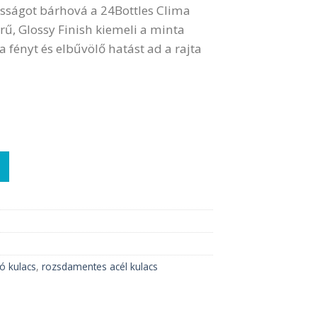
usságot bárhová a 24Bottles Clima
rű, Glossy Finish kiemeli a minta
 a fényt és elbűvölő hatást ad a rajta
cs | Clima | Galileo mennyiség
tó kulacs
,
rozsdamentes acél kulacs