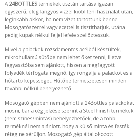
A
24BOTTLES
termékek tisztán tartása igazan
egyszerű, elég langyos vízzel kiöblíteni használat után,
leginkább akkor, ha nem vizet tartottunk benne.
Mosogatószerrel vagy ecettel is tisztíthatjuk, utána
pedig kupak nélkül fejjel lefele szellőztessük.
Mivel a palackok rozsdamentes acélból készültek,
mikrohullámú sütőbe nem lehet őket tenni, illetve
fagyasztóba sem ajánlott, hiszen a megfagyott
folyadék térfogata megnő, így rongálja a palackot es a
hőtartó képességet. Hűtőbe természetesen minden
további nélkül behelyezhető.
Mosogató gépben nem ajánlott a 24Bottles palackokat
mosni, bár a cég jelzése szerint a Steel Finish termékek
(nem színes/mintás) behelyezhetőek, de a többi
terméknél nem ajánlott, hogy a külső minta és festék
réteg ne sérüljön. Mosogató gép által okozott