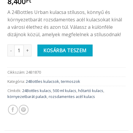
8,400
Ft
A 24Bottles Urban kulacsa stílusos, könnyű és
környezetbarát rozsdamentes acél kulacsokat kínál
a városi élethez és azon túl. Válassz a különféle
dizájnok közül, amelyek megfelelnek a stílusodnak!
24BOTTLES 500ml rozsdamentes acél kulacs | Urban | Patio m
KOSÁRBA TESZEM
Cikkszám:
24B1870
Kategória:
24Bottles kulacsok, termoszok
Címkék:
24Bottles kulacs
,
500 ml kulacs
,
hőtartó kulacs
,
környezetbarát palack
,
rozsdamentes acél kulacs