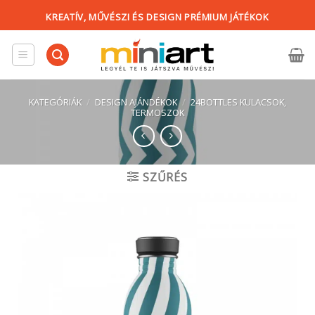
Skip
KREATÍV, MŰVÉSZI ÉS DESIGN PRÉMIUM JÁTÉKOK
to
content
KATEGÓRIÁK
/
DESIGN AJÁNDÉKOK
/
24BOTTLES KULACSOK,
TERMOSZOK
SZŰRÉS