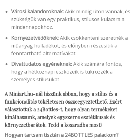
Városi kalandoroknak:
Akik mindig úton vannak, és
szükségük van egy praktikus, stílusos kulacsra a
mindennapokhoz.
Környezetvédőknek:
Akik csökkenteni szeretnék a
műanyag hulladékot, és előnyben részesítik a
fenntartható alternatívákat.
Divattudatos egyéneknek:
Akik számára fontos,
hogy a hétköznapi eszközeik is tükrözzék a
személyes stílusukat.
A Miniart.hu-nál hiszünk abban, hogy a stílus és a
funkcionalitás tökéletesen összeegyeztethető. Ezért
választottuk a 24Bottles-t, hogy olyan termékeket
kínálhassunk, amelyek egyszerre esztétikusak és
környezetbarátok.
Tedd a kosaradba most!
Hogyan tartsam tisztán a
24BOTTLES
palackom?