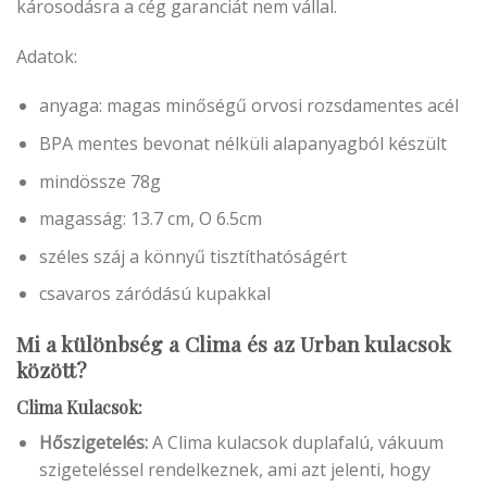
károsodásra a cég garanciát nem vállal.
Adatok:
anyaga: magas minőségű orvosi rozsdamentes acél
BPA mentes bevonat nélküli alapanyagból készült
mindössze 78g
magasság: 13.7 cm, O 6.5cm
széles száj a könnyű tisztíthatóságért
csavaros záródású kupakkal
Mi a különbség a Clima és az Urban kulacsok
között?
Clima Kulacsok:
Hőszigetelés:
A Clima kulacsok duplafalú, vákuum
szigeteléssel rendelkeznek, ami azt jelenti, hogy