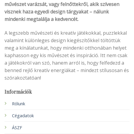
művészet varázsát, vagy felnőttekről, akik szívesen
visznek haza egyedi design tárgyakat – nálunk
mindenki megtalálja a kedvencét.
A legszebb művészeti és kreatív játékokkal, puzzlekkal
valamint különleges design kiegészítőkkel töltöttük
meg a kínálatunkat, hogy mindenki otthonában helyet
kaphasson egy kis művészet és inspiráció. Itt nem csak
a játékokról van szó, hanem arról is, hogy felfedezd a
benned rejlő kreatív energiákat – mindezt stílusosan és
szórakoztatóan!
Információk
Rólunk
Cégadatok
ÁSZF