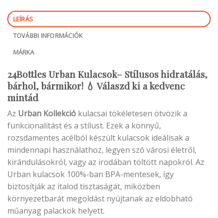
LEÍRÁS
TOVÁBBI INFORMÁCIÓK
MÁRKA
24Bottles Urban Kulacsok– Stílusos hidratálás,
bárhol, bármikor! 💧 Válaszd ki a kedvenc
mintád
Az
Urban Kollekció
kulacsai tökéletesen ötvözik a
funkcionalitást és a stílust. Ezek a könnyű,
rozsdamentes acélból készült kulacsok ideálisak a
mindennapi használathoz, legyen szó városi életről,
kirándulásokról, vagy az irodában töltött napokról. Az
Urban kulacsok 100%-ban BPA-mentesek, így
biztosítják az italod tisztaságát, miközben
környezetbarát megoldást nyújtanak az eldobható
műanyag palackok helyett.