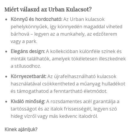
Miért válaszd az Urban
Kulacsot
?
Könnyű és hordozható:
Az Urban kulacsok
pehelykönnyűek, így könnyedén magaddal viheted
bárhová – legyen az a munkahely, az edzőterem
vagy a park.
Elegáns design:
A kollekcióban különféle színek és
minták találhatók, amelyek tökéletesen illeszkednek
a stílusodhoz.
Környezetbarát:
Az újrafelhasználható kulacsok
használatával csökkentheted a műanyag hulladékot
és támogathatod a fenntartható életmódot.
Kiváló minőség:
A rozsdamentes acél garantálja a
tartósságot és az italok frissességét, legyen szó
hideg vízről vagy más kedvenc italodról.
Kinek ajánljuk?