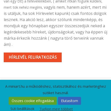
van egy DE) a hírleveleinkben, ( amiket ritkán fogunk küldeni,
vagyis nem, hanem azért, mert mi
mert tök nehéz megírni,
is utáljuk, ha sok Hírlevelet kapunk) csak fontos dolgok
lesznek. Ha akció lesz, akkor szólunk mindenképp, és
mondjuk egy hónapban egyszer összeszedjük neked a
legérdekesebb híreket, újdonságokat, vagy ha éppen új
márka érkezik hozzánk ( nagyra törő terveink vannak
ám) .
HÍRLEVÉL FELIRATKOZÁS
A miniart.hu a működéshez, statisztikához és marketinghez
sütiket használ.
KAPCSOLAT
GYIK
CÉGADATOK
ÁSZF
Összes cookie elfogadása
Elutasítom
ADATVÉDELMI IRÁNYELVEK
RÓLUNK
HÍRLEVÉL
Süti beállítások
Tudjon meg többet
Minden jog fenntartva 2026 ©
MiniArt