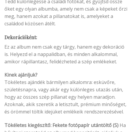
Tedd különlegessé a családi fotókat, és gyűjtsd össze
őket egy olyan albumba, amely nem csak a képeket őrzi
meg, hanem azokat a pillanatokat is, amelyeket a
családod közösen átélt.
Dekorációként
:
Ez az album nem csak egy tárgy, hanem egy dekoráció
is. Helyezd el a nappalidban, és minden alkalommal,
amikor rápillantasz, felidézheted a szép emlékeket.
Kinek ajánljuk?
Tökéletes ajándék bármilyen alkalomra: esküvőre,
születésnapra, vagy akár egy különleges utazás után,
hogy az összes szép pillanat egy helyen maradjon.
Azoknak, akik szeretik a letisztult, prémium minőséget,
és örömmel töltik idejüket emlékeik rendszerezésével.
Tökéletes kiegészítő: Fekete fotópapír utántöltő (S)
Ha