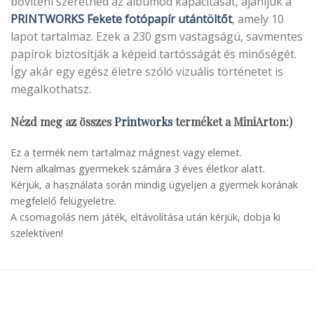
bővíteni szeretnéd az albumod kapacitását, ajánljuk a
PRINTWORKS Fekete fotópapír utántöltőt
, amely 10
lapot tartalmaz. Ezek a 230 gsm vastagságú, savmentes
papírok biztosítják a képeid tartósságát és minőségét.
Így akár egy egész életre szóló vizuális történetet is
megalkothatsz.
Nézd meg az összes
Printworks
terméket a MiniArton:)
Ez a termék nem tartalmaz mágnest vagy elemet.
Nem alkalmas gyermekek számára 3 éves életkor alatt.
Kérjük, a használata során mindig ügyeljen a gyermek korának
megfelelő felügyeletre.
A csomagolás nem játék, eltávolítása után kérjük, dobja ki
szelektíven!