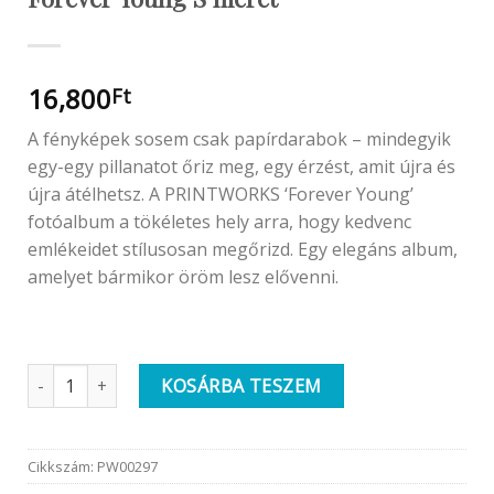
16,800
Ft
A fényképek sosem csak papírdarabok – mindegyik
egy-egy pillanatot őriz meg, egy érzést, amit újra és
újra átélhetsz. A PRINTWORKS ‘Forever Young’
fotóalbum a tökéletes hely arra, hogy kedvenc
emlékeidet stílusosan megőrizd. Egy elegáns album,
amelyet bármikor öröm lesz elővenni.
Printworks Prémium Fotóalbum | Forever Young S méret menny
KOSÁRBA TESZEM
Cikkszám:
PW00297