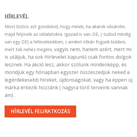
HÍRLEVÉL
Most biztos azt gondolod, hogy minek, ha akarok vásárolni,
majd feljövök az oldalatokra. Igazad is van..DE, ( tudod mindig
van egy DE) a hírleveleinkben, ( amiket ritkán fogunk küldeni,
vagyis nem, hanem azért, mert mi
mert tök nehéz megírni,
is utáljuk, ha sok Hírlevelet kapunk) csak fontos dolgok
lesznek. Ha akció lesz, akkor szólunk mindenképp, és
mondjuk egy hónapban egyszer összeszedjük neked a
legérdekesebb híreket, újdonságokat, vagy ha éppen új
márka érkezik hozzánk ( nagyra törő terveink vannak
ám) .
HÍRLEVÉL FELIRATKOZÁS