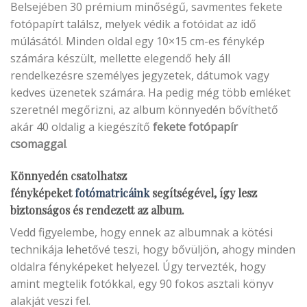
Belsejében 30 prémium minőségű, savmentes fekete
fotópapírt találsz, melyek védik a fotóidat az idő
múlásától. Minden oldal egy 10×15 cm-es fénykép
számára készült, mellette elegendő hely áll
rendelkezésre személyes jegyzetek, dátumok vagy
kedves üzenetek számára. Ha pedig még több emléket
szeretnél megőrizni, az album könnyedén bővíthető
akár 40 oldalig a kiegészítő
fekete fotópapír
csomaggal
.
Könnyedén csatolhatsz
fényképeket
fotómatricáink
segítségével, így lesz
biztonságos és rendezett az album.
Vedd figyelembe, hogy ennek az albumnak a kötési
technikája lehetővé teszi, hogy bővüljön, ahogy minden
oldalra fényképeket helyezel. Úgy tervezték, hogy
amint megtelik fotókkal, egy 90 fokos asztali könyv
alakját veszi fel.