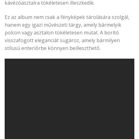
kávézóasztalra tökéletesen illeszkedik.
Ez az album nem csak a fényképek tárolására szolgál,
hanem egy igazi művészeti tárgy, amely bármelyik
polcon vagy asztalon tökéletesen mutat. A borító
visszafogott eleganciát sugároz, amely bármilyen
stílusú enteriőrbe könnyen beilleszthető.