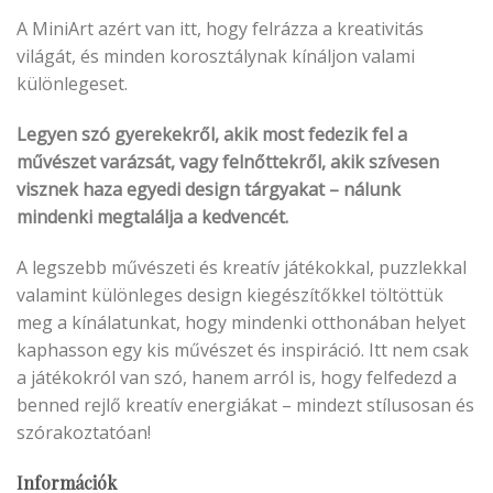
A MiniArt azért van itt, hogy felrázza a kreativitás
világát, és minden korosztálynak kínáljon valami
különlegeset.
Legyen szó gyerekekről, akik most fedezik fel a
művészet varázsát, vagy felnőttekről, akik szívesen
visznek haza egyedi design tárgyakat – nálunk
mindenki megtalálja a kedvencét.
A legszebb művészeti és kreatív játékokkal, puzzlekkal
valamint különleges design kiegészítőkkel töltöttük
meg a kínálatunkat, hogy mindenki otthonában helyet
kaphasson egy kis művészet és inspiráció. Itt nem csak
a játékokról van szó, hanem arról is, hogy felfedezd a
benned rejlő kreatív energiákat – mindezt stílusosan és
szórakoztatóan!
Információk