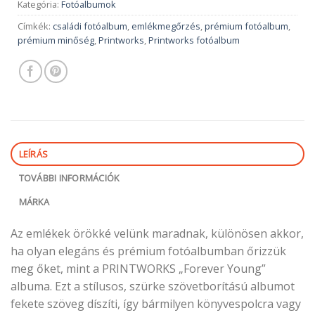
Kategória:
Fotóalbumok
Címkék:
családi fotóalbum
,
emlékmegőrzés
,
prémium fotóalbum
,
prémium minőség
,
Printworks
,
Printworks fotóalbum
LEÍRÁS
TOVÁBBI INFORMÁCIÓK
MÁRKA
Az emlékek örökké velünk maradnak, különösen akkor,
ha olyan elegáns és prémium fotóalbumban őrizzük
meg őket, mint a PRINTWORKS „Forever Young”
albuma. Ezt a stílusos, szürke szövetborítású albumot
fekete szöveg díszíti, így bármilyen könyvespolcra vagy