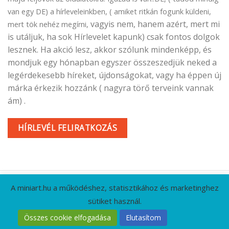
van egy DE) a hírleveleinkben, ( amiket ritkán fogunk küldeni,
vagyis nem, hanem azért, mert mi
mert tök nehéz megírni,
is utáljuk, ha sok Hírlevelet kapunk) csak fontos dolgok
lesznek. Ha akció lesz, akkor szólunk mindenképp, és
mondjuk egy hónapban egyszer összeszedjük neked a
legérdekesebb híreket, újdonságokat, vagy ha éppen új
márka érkezik hozzánk ( nagyra törő terveink vannak
ám) .
HÍRLEVÉL FELIRATKOZÁS
A miniart.hu a működéshez, statisztikához és marketinghez
sütiket használ.
KAPCSOLAT
GYIK
CÉGADATOK
ÁSZF
Összes cookie elfogadása
Elutasítom
ADATVÉDELMI IRÁNYELVEK
RÓLUNK
HÍRLEVÉL