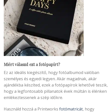
Miért válaszd ezt a fotópapírt
?
Ez az ideális kiegészítő, hogy fotóalbumod valóban
személyes és egyedi legyen. Akár magadnak, akár
ajándékba készíted, ezek a fotópapírok lehetővé teszik,
hogy a legfontosabb pillanatok évek múltán is élénken
emlékeztessenek a szép időkre.
Használd hozzá a Printworks
fotómatricát
, hogy