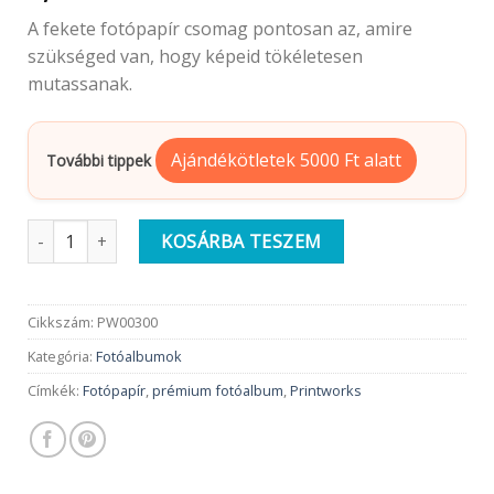
A fekete fotópapír csomag pontosan az, amire
szükséged van, hogy képeid tökéletesen
mutassanak.
Ajándékötletek 5000 Ft alatt
További tippek
Printworks Prémium Fotópapír, fekete, 10 db S | utántöltő men
KOSÁRBA TESZEM
Cikkszám:
PW00300
Kategória:
Fotóalbumok
Címkék:
Fotópapír
,
prémium fotóalbum
,
Printworks