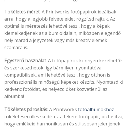
Tökéletes méret
: A Printworks fotópapírok ideálisak
arra, hogy a legjobb felvételeidet rögzítsd rajtuk. Az
optimális méretezés lehetővé teszi, hogy a képek
kiemelkedjenek az album oldalain, miközben elegendő
hely marad a jegyzetek vagy más kreatív elemek
számára is.
Egyszerű használat
: A fotópapírok könnyen kezelhetők
és szerkeszthetők, így bármilyen nyomtatóval
kompatibilisek, ami lehetővé teszi, hogy otthon is
professzionális minőségű képeket készíts. Nyomtasd ki
kedvenc fotóidat, és helyezd őket közvetlenül az
albumba!
Tökéletes párosítás
: A Printworks
fotóalbumokhoz
tökéletesen illeszkedik ez a fekete fotópapír, biztosítva,
hogy emlékeid harmonikusan és stílusosan jelenjenek