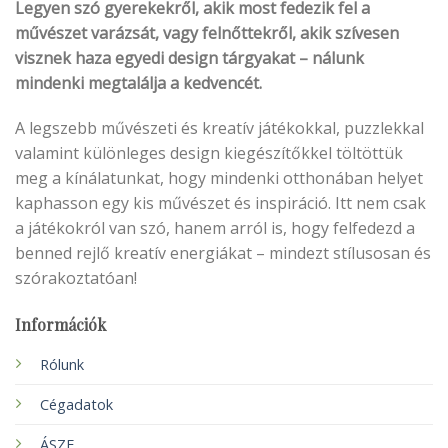
Legyen szó gyerekekről, akik most fedezik fel a
művészet varázsát, vagy felnőttekről, akik szívesen
visznek haza egyedi design tárgyakat – nálunk
mindenki megtalálja a kedvencét.
A legszebb művészeti és kreatív játékokkal, puzzlekkal
valamint különleges design kiegészítőkkel töltöttük
meg a kínálatunkat, hogy mindenki otthonában helyet
kaphasson egy kis művészet és inspiráció. Itt nem csak
a játékokról van szó, hanem arról is, hogy felfedezd a
benned rejlő kreatív energiákat – mindezt stílusosan és
szórakoztatóan!
Információk
Rólunk
Cégadatok
ÁSZF