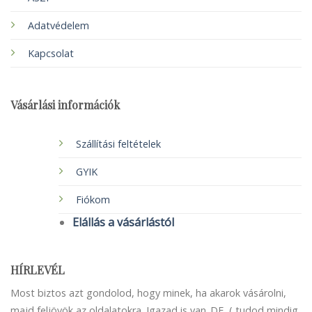
Adatvédelem
Kapcsolat
Vásárlási információk
Szállítási feltételek
GYIK
Fiókom
Elállás a vásárlástól
HÍRLEVÉL
Most biztos azt gondolod, hogy minek, ha akarok vásárolni,
majd feljövök az oldalatokra. Igazad is van..DE, ( tudod mindig