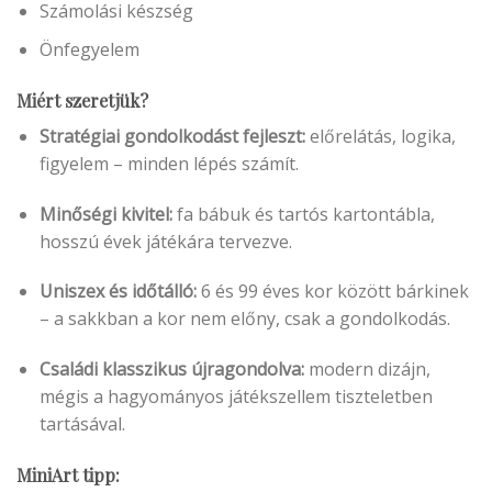
Számolási készség
Önfegyelem
Miért szeretjük?
Stratégiai gondolkodást fejleszt:
előrelátás, logika,
figyelem – minden lépés számít.
Minőségi kivitel:
fa bábuk és tartós kartontábla,
hosszú évek játékára tervezve.
Uniszex és időtálló:
6 és 99 éves kor között bárkinek
– a sakkban a kor nem előny, csak a gondolkodás.
Családi klasszikus újragondolva:
modern dizájn,
mégis a hagyományos játékszellem tiszteletben
tartásával.
MiniArt tipp: