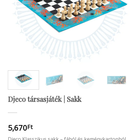
Djeco társasjáték | Sakk
5,670
Ft
Djeco Klasszikus sakk – fából és keménykartonból