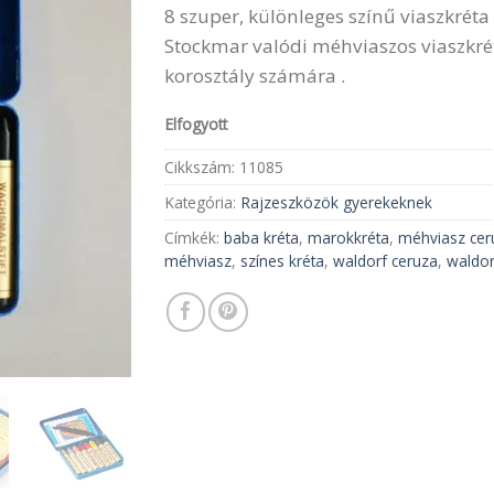
8 szuper, különleges színű viaszkréta
Stockmar valódi méhviaszos viaszkré
korosztály számára .
Elfogyott
Cikkszám:
11085
Kategória:
Rajzeszközök gyerekeknek
Címkék:
baba kréta
,
marokkréta
,
méhviasz cer
méhviasz
,
színes kréta
,
waldorf ceruza
,
waldor