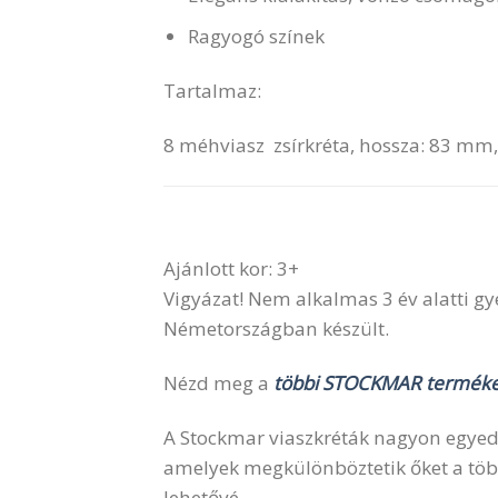
Ragyogó színek
Tartalmaz:
8 méhviasz zsírkréta, hossza: 83 m
Ajánlott kor: 3+
Vigyázat! Nem alkalmas 3 év alatti g
Németországban készült.
Nézd meg a
többi STOCKMAR terméke
A Stockmar viaszkréták nagyon egyedi
amelyek megkülönböztetik őket a több
lehetővé.