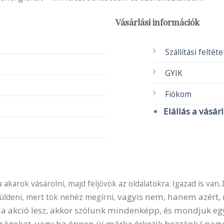
Vásárlási információk
Szállítási feltét
GYIK
Fiókom
Elállás a vásár
akarok vásárolni, majd feljövök az oldalatokra. Igazad is van..
vagyis nem, hanem azért, m
küldeni, mert tök nehéz megírni,
 Ha akció lesz, akkor szólunk mindenképp, és mondjuk e
ságokat, vagy ha éppen új márka érkezik hozzánk ( nagy