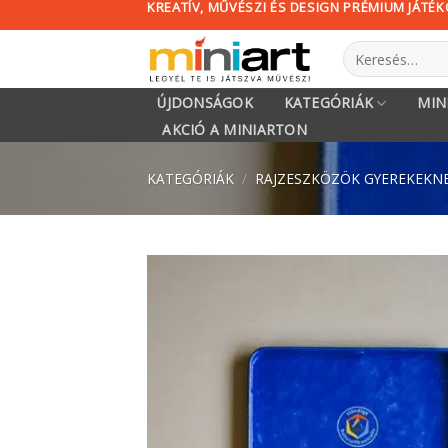
KREATÍV, MŰVÉSZI ÉS DESIGN PRÉMIUM JÁTÉ
Skip
to
Keresés
content
a
következőre:
ÚJDONSÁGOK
KATEGÓRIÁK
MIN
AKCIÓ A MINIARTON
KATEGÓRIÁK
/
RAJZESZKÖZÖK GYEREKEKN