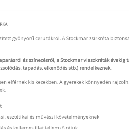
RKA
zített gyönyörű ceruzákról. A Stockmar zsírkréta biztonsá
aparásról és színezésről, a Stockmar viaszkréták évekig ta
zsolódás, tapadás, elkenődés stb.) rendelkeznek.
n elférnek kis kezekben. A gyerekek könnyedén rajzolhat
ek.
t:
i, esztétikai és művészi követelményeknek
s és kellemes illat jellemző rájuk