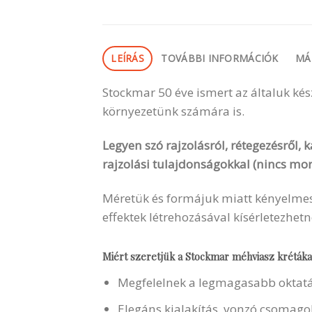
LEÍRÁS
TOVÁBBI INFORMÁCIÓK
MÁ
Stockmar 50 éve ismert az általuk kés
környezetünk számára is.
Legyen szó rajzolásról, rétegezésről, k
rajzolási tulajdonságokkal (nincs mor
Méretük és formájuk miatt kényelmese
effektek létrehozásával kísérletezhetn
Miért szeretjük a Stockmar méhviasz krétáka
Megfelelnek a legmagasabb oktatás
Elegáns kialakítás, vonzó csomagolá