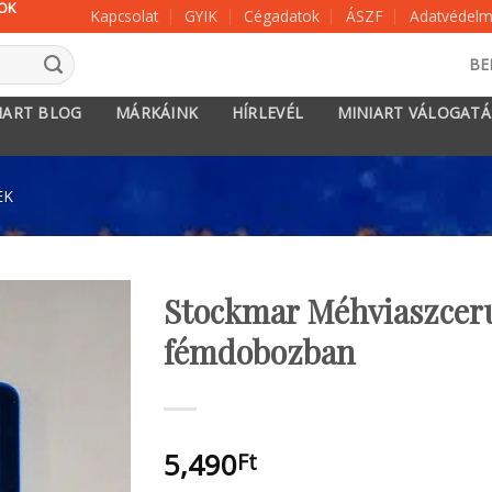
KOK
Kapcsolat
GYIK
Cégadatok
ÁSZF
Adatvédelmi
BE
IART BLOG
MÁRKÁINK
HÍRLEVÉL
MINIART VÁLOGAT
EK
Stockmar Méhviaszceru
fémdobozban
5,490
Ft