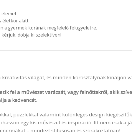
 elemet.
letkor alatt.
en a gyermek korának megfelelő felügyeletre.
 kérjük, dobja ki szelektíven!
 a kreativitás világát, és minden korosztálynak kínáljon 
zik fel a művészet varázsát, vagy felnőttekről, akik szí
lja a kedvencét.
okkal, puzzlekkal valamint különleges design kiegészítők
sson egy kis művészet és inspiráció. Itt nem csak a ját
 energiákat – mindezt stílusosan és szórakoztatóan!