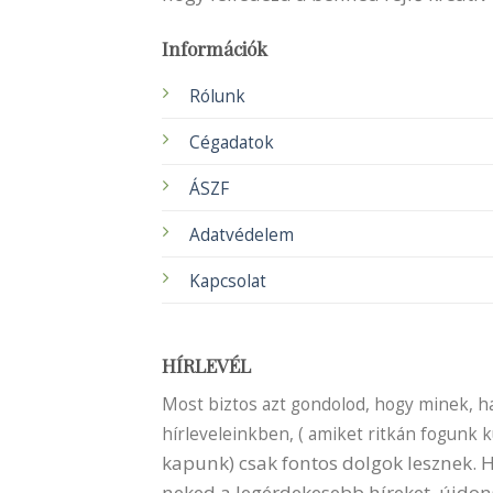
Információk
Rólunk
Cégadatok
ÁSZF
Adatvédelem
Kapcsolat
HÍRLEVÉL
Most biztos azt gondolod, hogy minek, ha 
hírleveleinkben, ( amiket ritkán fogunk 
kapunk) csak fontos dolgok lesznek.
neked a legérdekesebb híreket, újdon