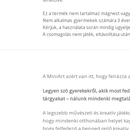
Ez a termék nem tartalmaz mágnest vagy
Nem alkalmas gyermekek számára 3 éves é
Kérjük, a használata során mindig ügyelj
A csomagolás nem játék, eltávolítása után
A MiniArt azért van itt, hogy felrázza
Legyen szó gyerekekről, akik most fede
tárgyakat – nálunk mindenki megtalá
A legszebb művészeti és kreatív játék
hogy mindenki otthonában helyet kapha
hogy felfedezd a benned rejlő kreatív