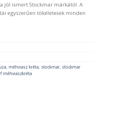
 a jól ismert Stockmar márkától. A
tái egyszerűen tökéletesek minden
uza
,
méhviasz kréta
,
stockmar
,
stockmar
f méhviaszkréta