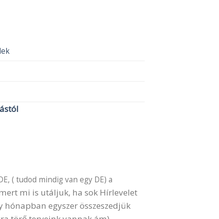
elek
lástól
DE, ( tudod mindig van egy DE) a
ert mi is utáljuk, ha sok Hírlevelet
gy hónapban egyszer összeszedjük
ra törő terveink vannak ám) .