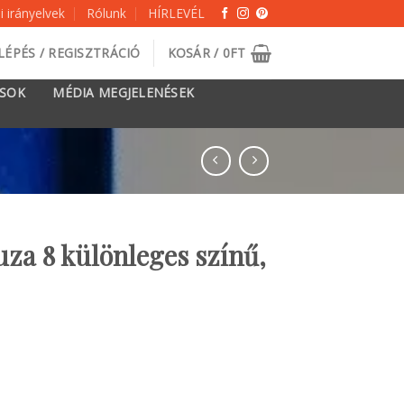
 irányelvek
Rólunk
HÍRLEVÉL
LÉPÉS / REGISZTRÁCIÓ
KOSÁR /
0
FT
ÁSOK
MÉDIA MEGJELENÉSEK
za 8 különleges színű,