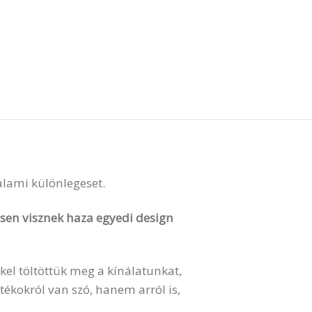
valami különlegeset.
vesen visznek haza egyedi design
kel töltöttük meg a kínálatunkat,
ékokról van szó, hanem arról is,