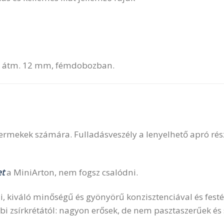
m, átm. 12 mm, fémdobozban.
yermekek számára. Fulladásveszély a lenyelhető apró rés
t
a MiniArton, nem fogsz csalódni.
, kiváló minőségű és gyönyörű konzisztenciával és fest
i zsírkrétától: nagyon erősek, de nem pasztaszerűek és 