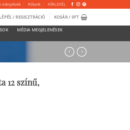
 irányelvek
Rólunk
HÍRLEVÉL
LÉPÉS / REGISZTRÁCIÓ
KOSÁR /
0
FT
ÁSOK
MÉDIA MEGJELENÉSEK
a 12 színű,