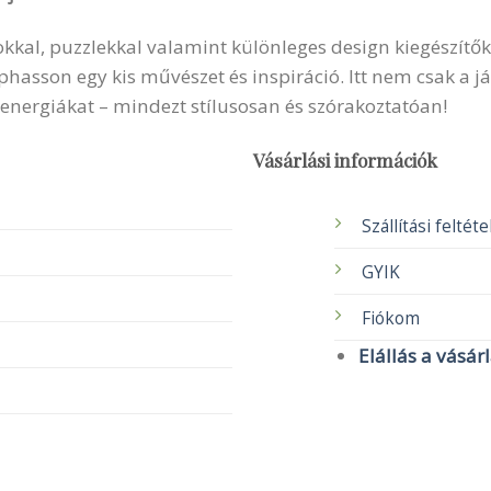
okkal, puzzlekkal valamint különleges design kiegészítők
sson egy kis művészet és inspiráció. Itt nem csak a ját
 energiákat – mindezt stílusosan és szórakoztatóan!
Vásárlási információk
Szállítási feltét
GYIK
Fiókom
Elállás a vásár