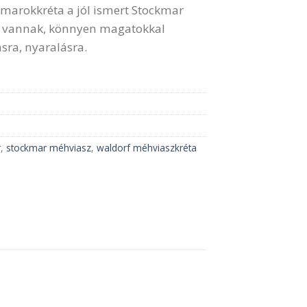
 marokkréta a jól ismert Stockmar
n vannak, könnyen magatokkal
ásra, nyaralásra.
r
,
stockmar méhviasz
,
waldorf méhviaszkréta