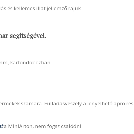
s és kellemes illat jellemző rájuk
ar segítségével.
2 mm, kartondobozban.
yermekek számára. Fulladásveszély a lenyelhető apró rés
t
a MiniArton, nem fogsz csalódni.