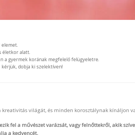
 elemet.
letkor alatt.
en a gyermek korának megfelelő felügyeletre.
 kérjük, dobja ki szelektíven!
 a kreativitás világát, és minden korosztálynak kínáljon 
zik fel a művészet varázsát, vagy felnőttekről, akik szí
lja a kedvencét.