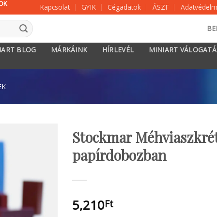
KOK
Kapcsolat
GYIK
Cégadatok
ÁSZF
Adatvédelmi
BE
IART BLOG
MÁRKÁINK
HÍRLEVÉL
MINIART VÁLOGAT
EK
Stockmar Méhviaszkrét
papírdobozban
5,210
Ft