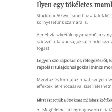
Ilyen egy tökéletes maro
Stockmar 50 éve ismert az általuk kés
környezetünk számára is.
A méhviaszkréták ugyanabból az anya
színező tulajdonságokkal rendelkezne
fogást.
Legyen szó rajzolásról, rétegezésről, k
rajzolási tulajdonságokkal (nincs mor
Méretük és formájuk miatt kényelmese
effektek létrehozásával kísérletezhetn
Miért szeretjük a Stockmar méhviasz krétáka
Megfelelnek a legmagasabb oktatás