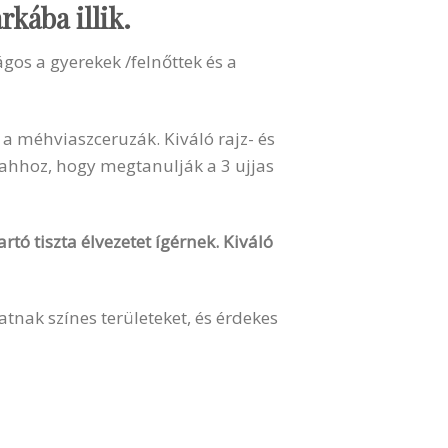
kába illik.
gos a gyerekek /felnőttek és a
 méhviaszceruzák. Kiváló rajz- és
 ahhoz, hogy megtanulják a 3 ujjas
rtó tiszta élvezetet ígérnek. Kiváló
nak színes területeket, és érdekes