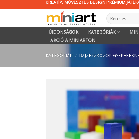
KREATÍV, MŰVÉSZI ÉS DESIGN PRÉMIUM JÁTÉ
Skip
to
Keresés
content
a
következőre:
ÚJDONSÁGOK
KATEGÓRIÁK
MIN
AKCIÓ A MINIARTON
KATEGÓRIÁK
/
RAJZESZKÖZÖK GYEREKEKN