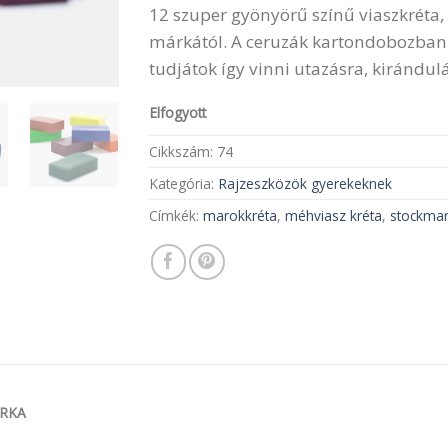
12 szuper gyönyörű színű viaszkréta,
márkától. A ceruzák kartondobozba
tudjátok így vinni utazásra, kirándul
Elfogyott
Cikkszám:
74
Kategória:
Rajzeszközök gyerekeknek
Címkék:
marokkréta
,
méhviasz kréta
,
stockma
RKA