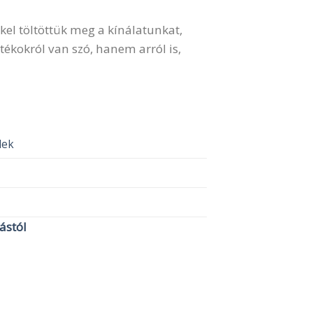
kel töltöttük meg a kínálatunkat,
ékokról van szó, hanem arról is,
elek
lástól