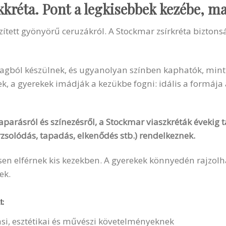
kkréta. Pont a legkisebbek kezébe, mar
zített gyönyörű ceruzákról. A Stockmar zsírkréta biztonsá
gból készülnek, és ugyanolyan színben kaphatók, mint a
k, a gyerekek imádják a kezükbe fogni: idális a formája
aparásról és színezésről, a Stockmar viaszkréták évekig ta
zsolódás, tapadás, elkenődés stb.) rendelkeznek.
n elférnek kis kezekben. A gyerekek könnyedén rajzolhat
ek.
t:
i, esztétikai és művészi követelményeknek