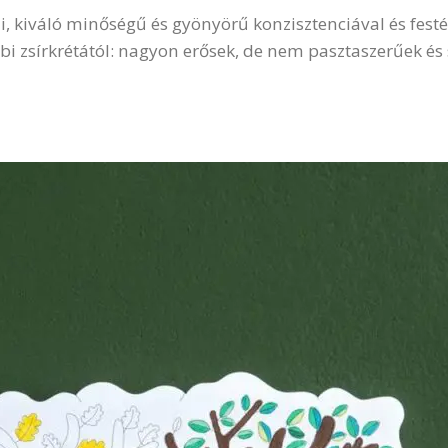
, kiváló minőségű és gyönyörű konzisztenciával és fest
i zsírkrétától: nagyon erősek, de nem pasztaszerűek és 