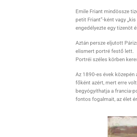
Emile Friant mindössze tize
petit Friant”-ként vagy „k
engedélyezte egy tizenöt év
Aztán persze eljutott Páriz
elismert portré festő lett.
Portréi széles körben keres
Az 1890-es évek közepén az
főként azért, mert erre vo
begyógyíthatja a francia-p
fontos fogalmait, az élet é