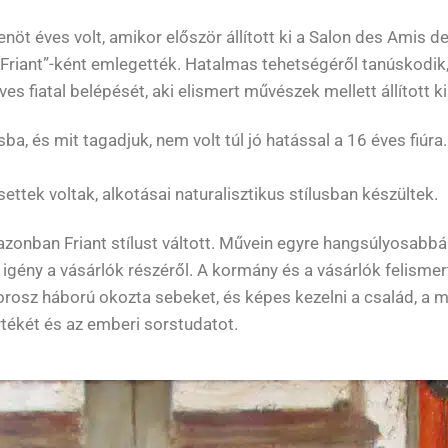
nöt éves volt, amikor először állított ki a Salon des Amis d
is Friant”-ként emlegették. Hatalmas tehetségéről tanúskodik
es fiatal belépését, aki elismert művészek mellett állított ki
sba, és mit tagadjuk, nem volt túl jó hatással a 16 éves fiúra
ettek voltak, alkotásai naturalisztikus stílusban készültek.
onban Friant stílust váltott. Művein egyre hangsúlyosabbá
lt igény a vásárlók részéről. A kormány és a vásárlók felism
orosz háború okozta sebeket, és képes kezelni a család, a mu
rtékét és az emberi sorstudatot.