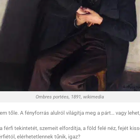
Ombres portées, 1891, wikimedia
 tőle. A fényforrás alulról világítja meg a párt… vagy lehet
férfi tekintetét, szemeit elfordítja, a föld felé néz, fejét kis
fiétól, elérhetetlennek tűnik, igaz?