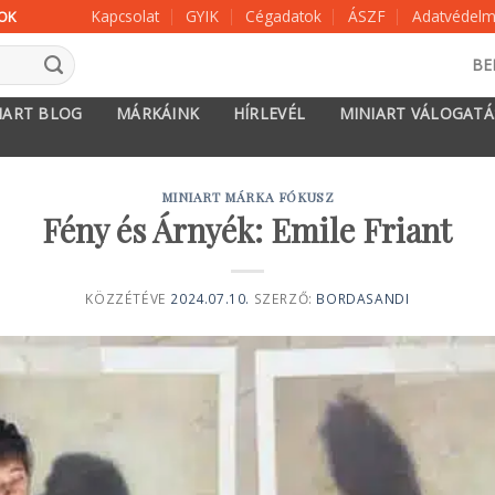
Kapcsolat
GYIK
Cégadatok
ÁSZF
Adatvédelmi
KOK
BE
IART BLOG
MÁRKÁINK
HÍRLEVÉL
MINIART VÁLOGAT
MINIART MÁRKA FÓKUSZ
Fény és Árnyék: Emile Friant
KÖZZÉTÉVE
2024.07.10.
SZERZŐ:
BORDASANDI