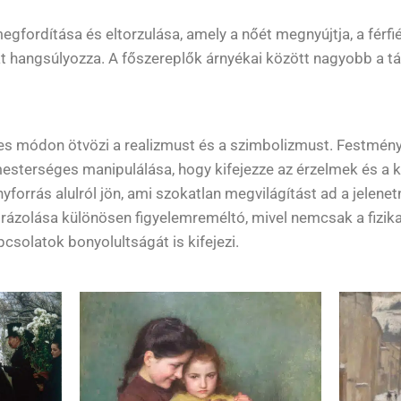
fordítása és eltorzulása, amely a nőét megnyújtja, a férfiét 
 hangsúlyozza. A főszereplők árnyékai között nagyobb a táv
es módon ötvözi a realizmust és a szimbolizmust. Festmény
mesterséges manipulálása, hogy kifejezze az érzelmek és a 
forrás alulról jön, ami szokatlan megvilágítást ad a jelene
brázolása különösen figyelemreméltó, mivel nemcsak a fizik
csolatok bonyolultságát is kifejezi.