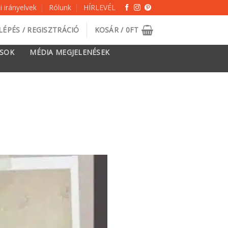
 irányelvek
Rólunk
HÍRLEVÉL
LÉPÉS / REGISZTRÁCIÓ
KOSÁR /
0
FT
ÁSOK
MÉDIA MEGJELENÉSEK