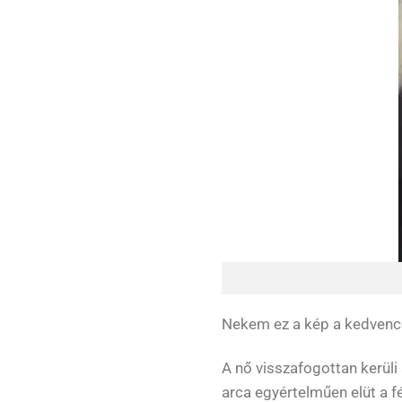
Nekem ez a kép a kedvencem
A nő visszafogottan kerüli a 
arca egyértelműen elüt a fér