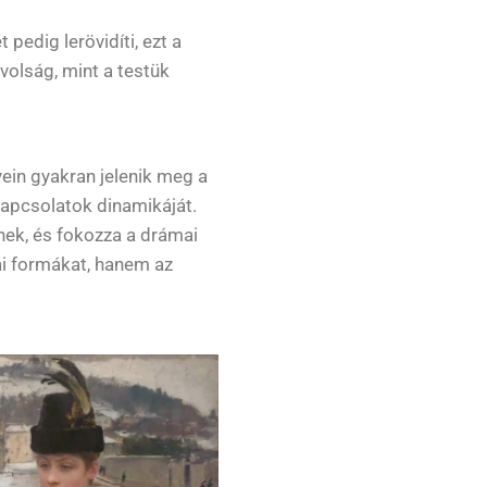
pedig lerövidíti, ezt a
olság, mint a testük
ein gyakran jelenik meg a
kapcsolatok dinamikáját.
tnek, és fokozza a drámai
ai formákat, hanem az