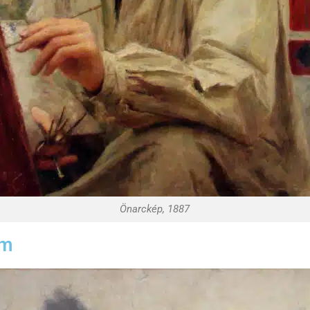
Önarckép, 1887
em