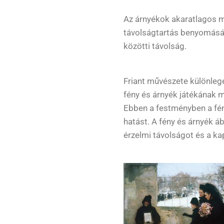
Az árnyékok akaratlagos meg
távolságtartás benyomását
közötti távolság.
Friant művészete különleg
fény és árnyék játékának 
Ebben a festményben a fény
hatást. A fény és árnyék á
érzelmi távolságot és a kap