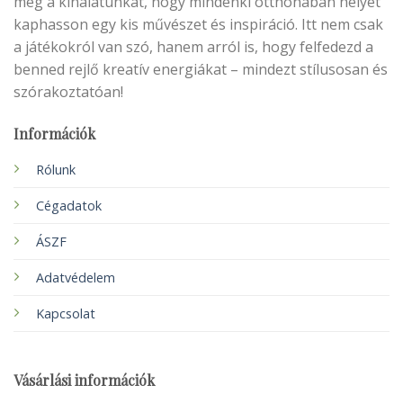
meg a kínálatunkat, hogy mindenki otthonában helyet
kaphasson egy kis művészet és inspiráció. Itt nem csak
a játékokról van szó, hanem arról is, hogy felfedezd a
benned rejlő kreatív energiákat – mindezt stílusosan és
szórakoztatóan!
Információk
Rólunk
Cégadatok
ÁSZF
Adatvédelem
Kapcsolat
Vásárlási információk