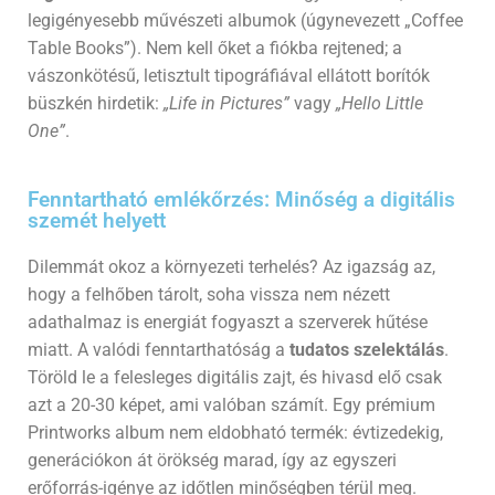
legigényesebb művészeti albumok (úgynevezett „Coffee
Table Books”).
Nem kell őket a fiókba rejtened; a
vászonkötésű,
letisztult tipográfiával ellátott borítók
büszkén hirdetik:
„Life in Pictures”
vagy
„Hello Little
One”
.
Fenntartható emlékőrzés: Minőség a digitális
szemét helyett
Dilemmát okoz a környezeti terhelés? Az igazság az,
hogy a felhőben tárolt, soha vissza nem nézett
adathalmaz is energiát fogyaszt a szerverek hűtése
miatt. A valódi fenntarthatóság a
tudatos szelektálás
.
Töröld le a felesleges digitális zajt, és hivasd elő csak
azt a 20-30 képet, ami valóban számít. Egy prémium
Printworks album nem eldobható termék: évtizedekig,
generációkon át örökség marad, így az egyszeri
erőforrás-igénye az időtlen minőségben térül meg.