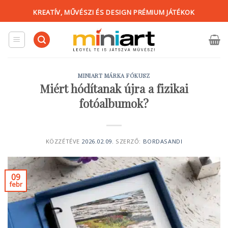
KREATÍV, MŰVÉSZI ÉS DESIGN PRÉMIUM JÁTÉKOK
MINIART MÁRKA FÓKUSZ
Miért hódítanak újra a fizikai
fotóalbumok?
KÖZZÉTÉVE
2026.02.09.
SZERZŐ:
BORDASANDI
09
febr