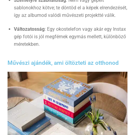
Személyre szabhatóság
: Nem vagy gépelt
sablonokhoz kötve; te döntöd el a képek elrendezését,
így az albumod valódi művészeti projektté válik.
Változatosság
: Egy okostelefon vagy akár egy Instax
gép fotói is jól megférnek egymás mellett, különböző
méretekben.
Művészi ajándék, ami öltözteti az otthonod