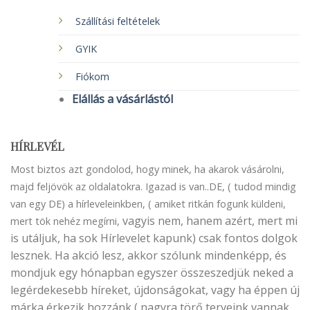
Szállítási feltételek
GYIK
Fiókom
Elállás a vásárlástól
HÍRLEVÉL
Most biztos azt gondolod, hogy minek, ha akarok vásárolni,
majd feljövök az oldalatokra. Igazad is van..DE, ( tudod mindig
van egy DE) a hírleveleinkben, ( amiket ritkán fogunk küldeni,
vagyis nem, hanem azért, mert mi
mert tök nehéz megírni,
is utáljuk, ha sok Hírlevelet kapunk) csak fontos dolgok
lesznek. Ha akció lesz, akkor szólunk mindenképp, és
mondjuk egy hónapban egyszer összeszedjük neked a
legérdekesebb híreket, újdonságokat, vagy ha éppen új
márka érkezik hozzánk ( nagyra törő terveink vannak