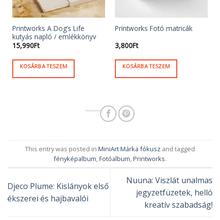
Printworks A Dog’s Life
Printworks Fotó matricák
kutyás napló / emlékkönyv
15,990
Ft
3,800
Ft
KOSÁRBA TESZEM
KOSÁRBA TESZEM
This entry was posted in
MiniArt Márka fókusz
and tagged
fényképalbum
,
Fotóalbum
,
Printworks
.
Nuuna: Viszlát unalmas
Djeco Plume: Kislányok első
jegyzetfüzetek, helló
ékszerei és hajbavalói
kreatív szabadság!