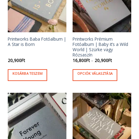
Printworks Baba Fotóalbum |
Printworks Prémium
A Star is Born
Fotóalbum | Baby it’s a Wild
World | Szürke vagy
Rózsaszín
20,900
Ft
16,800
Ft
–
20,900
Ft
KOSÁRBA TESZEM
OPCIÓK VÁLASZTÁSA