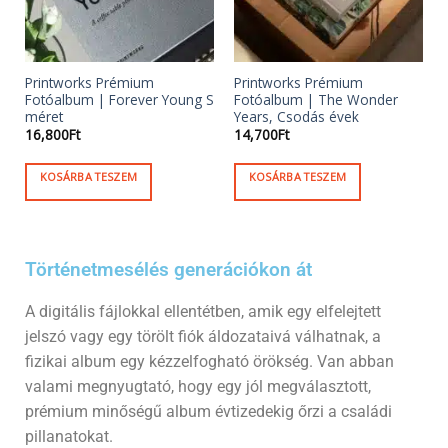
Printworks Prémium
Printworks Prémium
Fotóalbum | Forever Young S
Fotóalbum | The Wonder
méret
Years, Csodás évek
16,800
Ft
14,700
Ft
KOSÁRBA TESZEM
KOSÁRBA TESZEM
Történetmesélés generációkon át
A digitális fájlokkal ellentétben, amik egy elfelejtett
jelszó vagy egy törölt fiók áldozataivá válhatnak, a
fizikai album egy kézzelfogható örökség. Van abban
valami megnyugtató, hogy egy jól megválasztott,
prémium minőségű album évtizedekig őrzi a családi
pillanatokat.