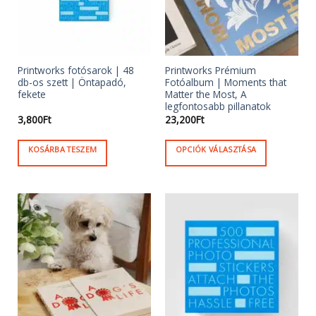
Printworks fotósarok | 48
Printworks Prémium
db-os szett | Öntapadó,
Fotóalbum | Moments that
fekete
Matter the Most, A
legfontosabb pillanatok
3,800
Ft
23,200
Ft
KOSÁRBA TESZEM
OPCIÓK VÁLASZTÁSA