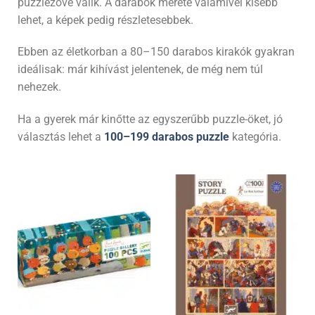
puzzlezővé válik. A darabok mérete valamivel kisebb
lehet, a képek pedig részletesebbek.
Ebben az életkorban a 80–150 darabos kirakók gyakran
ideálisak: már kihívást jelentenek, de még nem túl
nehezek.
Ha a gyerek már kinőtte az egyszerűbb puzzle-öket, jó
választás lehet a
100–199 darabos puzzle
kategória.