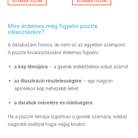
KOSÁRBA TESZEM
KOSÁRBA TESZEM
Mire érdemes még figyelni puzzle
választáskor?
A darabszám fontos, de nem ez az egyetlen szempont.
A puzzle kiválasztásakor érdemes figyelni:
a kép témájára
– a gyerek érdeklődése sokat számít
az illusztráció részletességére
– egy nagyon
aprólékos kép nehezebb lehet
a darabok méretére és minőségére
Ha a puzzle témája izgalmas a gyerek számára, sokkal
nagyobb eséllyel fogja végig kirakni.