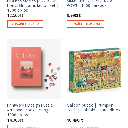
RIDLEY’S GAMES puzzle | 50
Kikkerland Design puzzle |
horrorfilm, amit látnod kell |
POW! | 1000 darabos
1000 db-os
12,500
Ft
9,990
Ft
KOSÁRBA TESZEM
TOVÁBB OLVASOM
Printworks Design Puzzle |
Galison puzzle | Pumpkin
Art Lover Book, Lounge,
Patch | Tökföld | 1000 db-os
1000 db-os
14,700
Ft
10,490
Ft