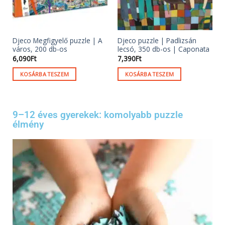
Djeco Megfigyelő puzzle | A
Djeco puzzle | Padlizsán
város, 200 db-os
lecsó, 350 db-os | Caponata
6,090
Ft
7,390
Ft
KOSÁRBA TESZEM
KOSÁRBA TESZEM
9–12 éves gyerekek: komolyabb puzzle
élmény