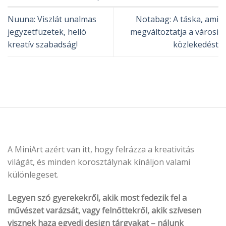
Nuuna: Viszlát unalmas
Notabag: A táska, ami
jegyzetfüzetek, helló
megváltoztatja a városi
kreatív szabadság!
közlekedést
A MiniArt azért van itt, hogy felrázza a kreativitás
világát, és minden korosztálynak kínáljon valami
különlegeset.
Legyen szó gyerekekről, akik most fedezik fel a
művészet varázsát, vagy felnőttekről, akik szívesen
visznek haza egyedi design tárgyakat – nálunk