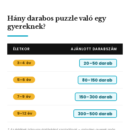
Hány darabos puzzle való egy
gyereknek?
ÉLETKOR
AJÁNLOTT DARABSZÁM
3–4 év
20–50 darab
5–6 év
80–150 darab
7–9 év
150–300 darab
9–12 év
300–500 darab
* Az értékek iránymutatásként szolgálnak – minden gyerek más