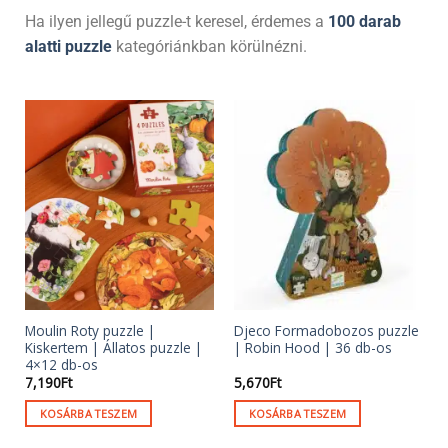
Ha ilyen jellegű puzzle-t keresel, érdemes a
100 darab
alatti puzzle
kategóriánkban körülnézni.
Moulin Roty puzzle |
Djeco Formadobozos puzzle
Kiskertem | Állatos puzzle |
| Robin Hood | 36 db-os
4×12 db-os
7,190
Ft
5,670
Ft
KOSÁRBA TESZEM
KOSÁRBA TESZEM