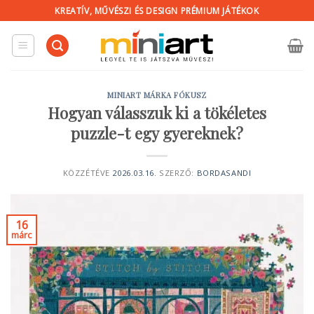
KREATÍV, MŰVÉSZI ÉS DESIGN PRÉMIUM JÁTÉKOK
MINIART MÁRKA FÓKUSZ
Hogyan válasszuk ki a tökéletes
puzzle-t egy gyereknek?
KÖZZÉTÉVE
2026.03.16.
SZERZŐ:
BORDASANDI
16
márc