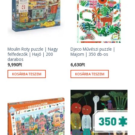
Moulin Roty puzzle | Nagy
Djeco Művészi puzzle |
felfedezők | Hajó | 200
Majom | 350 db-os
darabos
9,990
Ft
6,630
Ft
KOSÁRBA TESZEM
KOSÁRBA TESZEM