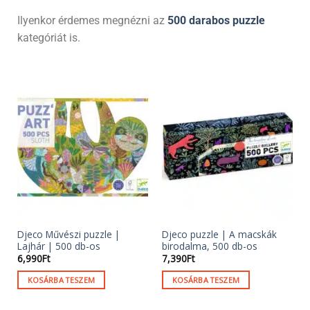
Ilyenkor érdemes megnézni az
500 darabos puzzle
kategóriát is.
Djeco Művészi puzzle |
Djeco puzzle | A macskák
Lajhár | 500 db-os
birodalma, 500 db-os
6,990
Ft
7,390
Ft
KOSÁRBA TESZEM
KOSÁRBA TESZEM