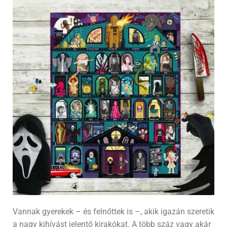
Vannak gyerekek – és felnőttek is –, akik igazán szeretik
a nagy kihívást jelentő kirakókat. A több száz vagy akár