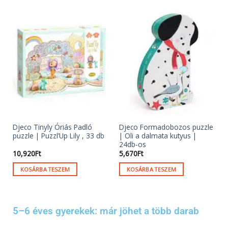
Djeco Tinyly Óriás Padló
Djeco Formadobozos puzzle
puzzle | Puzzl’Up Lily , 33 db
| Oli a dalmata kutyus |
24db-os
10,920
Ft
5,670
Ft
KOSÁRBA TESZEM
KOSÁRBA TESZEM
5–6 éves gyerekek: már jöhet a több darab