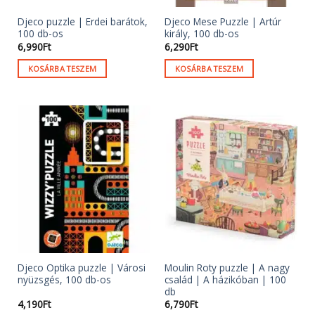
Djeco puzzle | Erdei barátok,
Djeco Mese Puzzle | Artúr
100 db-os
király, 100 db-os
6,990
Ft
6,290
Ft
KOSÁRBA TESZEM
KOSÁRBA TESZEM
Djeco Optika puzzle | Városi
Moulin Roty puzzle | A nagy
nyüzsgés, 100 db-os
család | A házikóban | 100
db
4,190
Ft
6,790
Ft