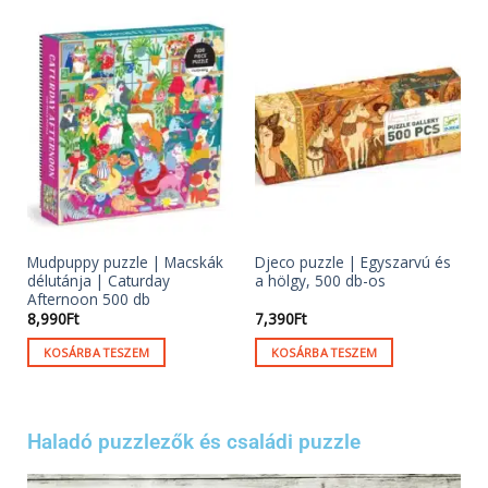
Mudpuppy puzzle | Macskák
Djeco puzzle | Egyszarvú és
délutánja | Caturday
a hölgy, 500 db-os
Afternoon 500 db
8,990
Ft
7,390
Ft
KOSÁRBA TESZEM
KOSÁRBA TESZEM
Haladó puzzlezők és családi puzzle