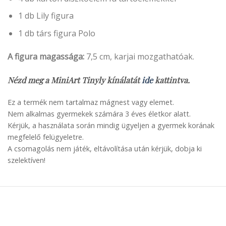
1 db Lily figura
1 db társ figura Polo
A figura magassága:
7,5 cm, karjai mozgathatóak.
Nézd meg a MiniArt Tinyly kínálatát
ide
kattintva.
Ez a termék nem tartalmaz mágnest vagy elemet.
Nem alkalmas gyermekek számára 3 éves életkor alatt.
Kérjük, a használata során mindig ügyeljen a gyermek korának
megfelelő felügyeletre.
A csomagolás nem játék, eltávolítása után kérjük, dobja ki
szelektíven!