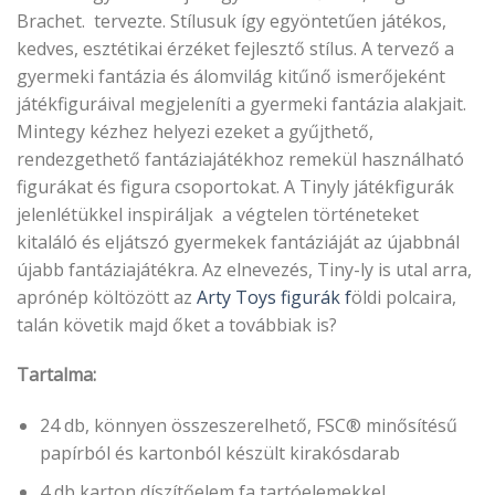
Brachet. tervezte. Stílusuk így egyöntetűen játékos,
kedves, esztétikai érzéket fejlesztő stílus. A tervező a
gyermeki fantázia és álomvilág kitűnő ismerőjeként
játékfiguráival megjeleníti a gyermeki fantázia alakjait.
Mintegy kézhez helyezi ezeket a gyűjthető,
rendezgethető fantáziajátékhoz remekül használható
figurákat és figura csoportokat. A Tinyly játékfigurák
jelenlétükkel inspiráljak a végtelen történeteket
kitaláló és eljátszó gyermekek fantáziáját az újabbnál
újabb fantáziajátékra. Az elnevezés, Tiny-ly is utal arra,
aprónép költözött az
Arty Toys figurák f
öldi polcaira,
talán követik majd őket a továbbiak is?
Tartalma:
24 db, könnyen összeszerelhető, FSC® minősítésű
papírból és kartonból készült kirakósdarab
4 db karton díszítőelem fa tartóelemekkel