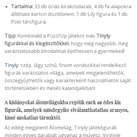
Tartalma:
33 db óriás kirakósdarab, 4 db fa alapokra
állítható karton díszítőelem, 1 db Lily figura és 1 db
Polo társfigura.
Tipp:
Kombináld a Puzzl’Up játékot más
Tinyly
figurákkal és kiegészítőkkel
, hogy még nagyobb, még
varázslatosabb birodalmat építhessen a gyermeked!
Tinyly
: szép, lágy színű, finom vonásokkal rendelkező
figurák varázslatos világa, amelyek megjeleníthetők,
összegyűjthetők vagy karakterként használhatók saját
történetükben és mesés kalandjaikban!
A kislányokat álomvilágukba repítik ezek az édes kis
figurák, amelyek mindegyike elválaszthatatlan aranyos,
kissé szokatlan társuktól.
Az eddig megjelent Álomvilág, Tinyly játékfigurák
minden egyes darabját ugyanaz a művész, Virginie