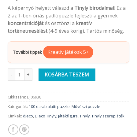
A képernyő helyett válaszd a
Tinyly birodalmat
! Ez a
2 az 1-ben óriás padlópuzzle fejleszti a gyermek
koncentrációját
és ösztönzi a
kreatív
történetmesélést
(4-9 éves korig). Tartós minőség.
Kreatív játékok 5+
További tippek
Djeco Tinyly Óriás Padló puzzle | Puzzl'Up Lily , 33 db mennyisé
KOSÁRBA TESZEM
Cikkszám:
DJ06938
Kategóriák:
100 darab alatti puzzle
,
Művészi puzzle
Címkék:
djeco
,
Djeco Tinyly
,
játékfigura
,
Tinyly
,
Tinyly szerepjáték