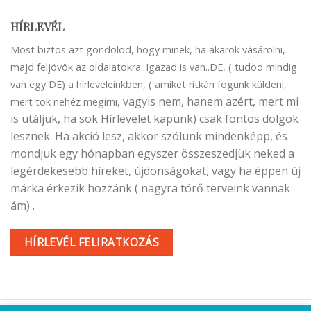
HÍRLEVÉL
Most biztos azt gondolod, hogy minek, ha akarok vásárolni,
majd feljövök az oldalatokra. Igazad is van..DE, ( tudod mindig
van egy DE) a hírleveleinkben, ( amiket ritkán fogunk küldeni,
vagyis nem, hanem azért, mert mi
mert tök nehéz megírni,
is utáljuk, ha sok Hírlevelet kapunk) csak fontos dolgok
lesznek. Ha akció lesz, akkor szólunk mindenképp, és
mondjuk egy hónapban egyszer összeszedjük neked a
legérdekesebb híreket, újdonságokat, vagy ha éppen új
márka érkezik hozzánk ( nagyra törő terveink vannak
ám) .
HÍRLEVÉL FELIRATKOZÁS