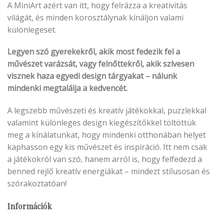
A MiniArt azért van itt, hogy felrázza a kreativitás
világát, és minden korosztálynak kínáljon valami
különlegeset.
Legyen szó gyerekekről, akik most fedezik fel a
művészet varázsát, vagy felnőttekről, akik szívesen
visznek haza egyedi design tárgyakat – nálunk
mindenki megtalálja a kedvencét.
A legszebb művészeti és kreatív játékokkal, puzzlekkal
valamint különleges design kiegészítőkkel töltöttük
meg a kínálatunkat, hogy mindenki otthonában helyet
kaphasson egy kis művészet és inspiráció. Itt nem csak
a játékokról van szó, hanem arról is, hogy felfedezd a
benned rejlő kreatív energiákat – mindezt stílusosan és
szórakoztatóan!
Információk