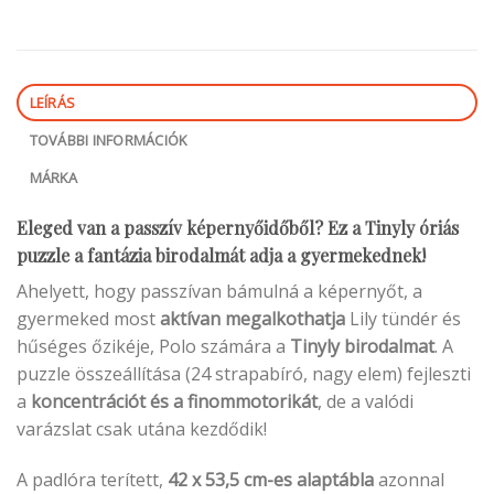
LEÍRÁS
TOVÁBBI INFORMÁCIÓK
MÁRKA
Eleged van a passzív képernyőidőből? Ez a Tinyly óriás
puzzle a fantázia birodalmát adja a gyermekednek!
Ahelyett, hogy passzívan bámulná a képernyőt, a
gyermeked most
aktívan megalkothatja
Lily tündér és
hűséges őzikéje, Polo számára a
Tinyly birodalmat
. A
puzzle összeállítása (24 strapabíró, nagy elem) fejleszti
a
koncentrációt és a finommotorikát
, de a valódi
varázslat csak utána kezdődik!
A padlóra terített,
42 x 53,5 cm-es alaptábla
azonnal