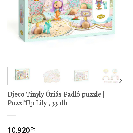
Djeco Tinyly Óriás Padló puzzle |
Puzzl’Up Lily , 33 db
10,920
Ft