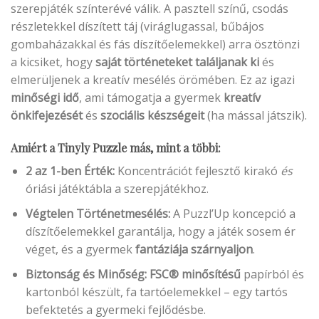
szerepjáték színterévé válik. A pasztell színű, csodás
részletekkel díszített táj (viráglugassal, bűbájos
gombaházakkal és fás díszítőelemekkel) arra ösztönzi
a kicsiket, hogy
saját történeteket találjanak ki
és
elmerüljenek a kreatív mesélés örömében. Ez az igazi
minőségi idő
, ami támogatja a gyermek
kreatív
önkifejezését
és
szociális készségeit
(ha mással játszik).
Amiért a Tinyly Puzzle más, mint a többi:
2 az 1-ben Érték:
Koncentrációt fejlesztő kirakó
és
óriási játéktábla a szerepjátékhoz.
Végtelen Történetmesélés:
A Puzzl’Up koncepció a
díszítőelemekkel garantálja, hogy a játék sosem ér
véget, és a gyermek
fantáziája szárnyaljon
.
Biztonság és Minőség:
FSC® minősítésű
papírból és
kartonból készült, fa tartóelemekkel – egy tartós
befektetés a gyermeki fejlődésbe.