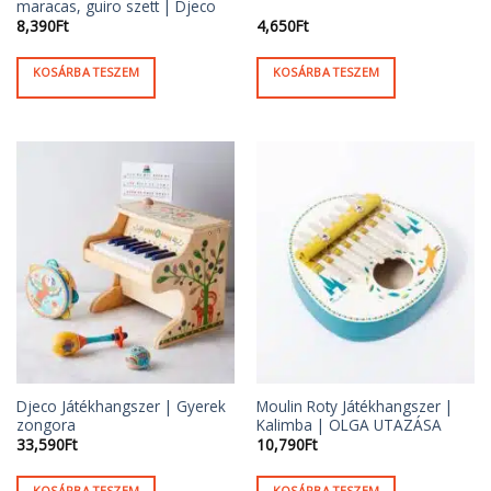
maracas, guiro szett | Djeco
8,390
Ft
4,650
Ft
KOSÁRBA TESZEM
KOSÁRBA TESZEM
Djeco Játékhangszer | Gyerek
Moulin Roty Játékhangszer |
zongora
Kalimba | OLGA UTAZÁSA
33,590
Ft
10,790
Ft
KOSÁRBA TESZEM
KOSÁRBA TESZEM