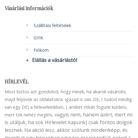
Vásárlási információk
Szállítási feltételek
GYIK
Fiókom
Elállás a vásárlástól
HÍRLEVÉL
Most biztos azt gondolod, hogy minek, ha akarok vásárolni,
majd feljövök az oldalatokra. Igazad is van..DE, ( tudod mindig
van egy DE) a hírleveleinkben, ( amiket ritkán fogunk küldeni,
vagyis nem, hanem azért, mert mi
mert tök nehéz megírni,
is utáljuk, ha sok Hírlevelet kapunk) csak fontos dolgok
lesznek. Ha akció lesz, akkor szólunk mindenképp, és
mondjuk egy hónapban egyszer összeszedjük neked a