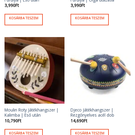
3,990
Ft
3,990
Ft
KOSÁRBA TESZEM
KOSÁRBA TESZEM
Moulin Roty Játékhangszer |
Djeco Játékhangszer |
Kalimba | Eső után
Rezgőnyelves acél dob
10,790
Ft
14,690
Ft
KOSÁRBA TESZEM
KOSÁRBA TESZEM