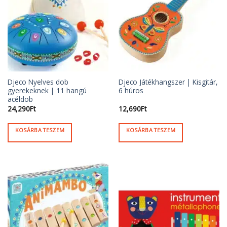
Djeco Nyelves dob
Djeco Játékhangszer | Kisgitár,
gyerekeknek | 11 hangú
6 húros
acéldob
24,290
Ft
12,690
Ft
KOSÁRBA TESZEM
KOSÁRBA TESZEM