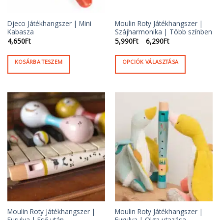
Djeco Játékhangszer | Mini
Moulin Roty Játékhangszer |
Kabasza
Szájharmonika | Több színben
Ártartomány:
4,650
Ft
5,990
Ft
–
6,290
Ft
5,990Ft
-
6,290Ft
KOSÁRBA TESZEM
OPCIÓK VÁLASZTÁSA
Ennek
a
terméknek
több
variációja
van.
A
változatok
a
termékoldalon
választhatók
ki
Moulin Roty Játékhangszer |
Moulin Roty Játékhangszer |
Furulya | Eső után
Furulya | Olga utazása