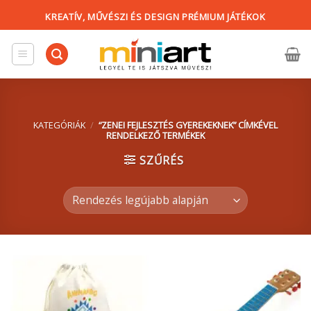
Skip
KREATÍV, MŰVÉSZI ÉS DESIGN PRÉMIUM JÁTÉKOK
to
content
KATEGÓRIÁK
/
“ZENEI FEJLESZTÉS GYEREKEKNEK” CÍMKÉVEL
RENDELKEZŐ TERMÉKEK
SZŰRÉS