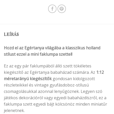
LEÍRÁS
Hozd el az Egértanya világába a klasszikus holland
stílust ezzel a mini faklumpa szettel!
Ez az egy pár faklumpából álló szett tökéletes
kiegészítő az Egértanya babaházad számára. Az
1:12
méretarányú kiegészítők
gondosan kidolgozott
részleteikkel és vintage gyufásdoboz-stílusú
csomagolásukkal azonnal lenyűgöznek. Legyen szó
játékos dekorációról vagy egyedi babaházdíszről, ez a
faklumpa szett egyedi bájt kölcsönöz minden miniatűr
jelenetnek.