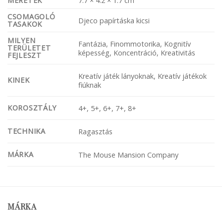
MÉRETEK
7.7 × 4.2 × 1.7 cm
CSOMAGOLÓ
Djeco papírtáska kicsi
TASAKOK
MILYEN
Fantázia, Finommotorika, Kognitív
TERÜLETET
képesség, Koncentráció, Kreativitás
FEJLESZT
Kreatív játék lányoknak, Kreatív játékok
KINEK
fiúknak
KOROSZTÁLY
4+, 5+, 6+, 7+, 8+
TECHNIKA
Ragasztás
MÁRKA
The Mouse Mansion Company
MÁRKA