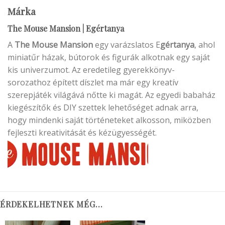
Márka
The Mouse Mansion | Egértanya
A
The Mouse Mansion
egy varázslatos E
gértanya
, ahol
miniatűr házak, bútorok és figurák alkotnak egy saját
kis univerzumot. Az eredetileg gyerekkönyv-
sorozathoz épített díszlet ma már egy kreatív
szerepjáték világává nőtte ki magát. Az egyedi babaház
kiegészítők és DIY szettek lehetőséget adnak arra,
hogy mindenki saját történeteket alkosson, miközben
fejleszti kreativitását és kézügyességét.
ÉRDEKELHETNEK MÉG…