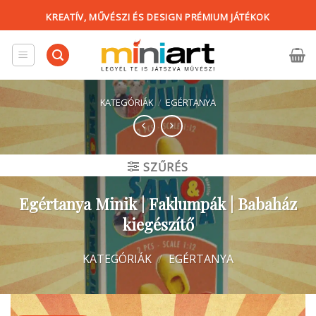
Skip
KREATÍV, MŰVÉSZI ÉS DESIGN PRÉMIUM JÁTÉKOK
to
content
KATEGÓRIÁK
/
EGÉRTANYA
SZŰRÉS
Egértanya Minik | Faklumpák | Babaház
kiegészítő
KATEGÓRIÁK
/
EGÉRTANYA