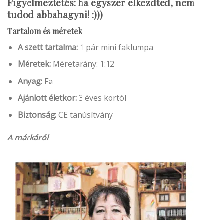
Figyelmeztetés: ha egyszer elkezdted, nem
tudod abbahagyni! :)))
Tartalom és méretek
A szett tartalma:
1 pár mini faklumpa
Méretek:
Méretarány: 1:12
Anyag:
Fa
Ajánlott életkor:
3 éves kortól
Biztonság:
CE tanúsítvány
A márkáról