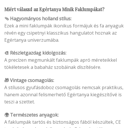
Miért válaszd az Egértanya Minik Faklumpákat?
🩴 Hagyományos holland stílus:
Ezek a mini faklumpák ikonikus formájuk és fa anyaguk
révén egy csipetnyi klasszikus hangulatot hoznak az
Egértanya univerzumába.
🎨 Részletgazdag kidolgozás:
A precízen megmunkált faklumpák apró méreteikkel
tökéletesek a babaház szobáinak díszítésére.
🎁 Vintage csomagolás:
A stílusos gyufásdoboz csomagolás nemcsak praktikus,
hanem azonnal felismerhető Egértanya kiegészítővé is
teszi a szettet.
🌍 Természetes anyagok:
A faklumpák tartós és biztonságos fából készültek, CE