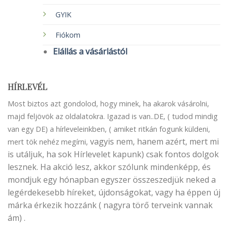
GYIK
Fiókom
Elállás a vásárlástól
HÍRLEVÉL
Most biztos azt gondolod, hogy minek, ha akarok vásárolni,
majd feljövök az oldalatokra. Igazad is van..DE, ( tudod mindig
van egy DE) a hírleveleinkben, ( amiket ritkán fogunk küldeni,
vagyis nem, hanem azért, mert mi
mert tök nehéz megírni,
is utáljuk, ha sok Hírlevelet kapunk) csak fontos dolgok
lesznek. Ha akció lesz, akkor szólunk mindenképp, és
mondjuk egy hónapban egyszer összeszedjük neked a
legérdekesebb híreket, újdonságokat, vagy ha éppen új
márka érkezik hozzánk ( nagyra törő terveink vannak
ám) .