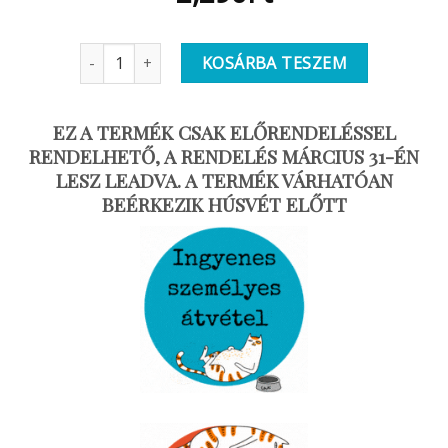
Egértanya Minik | Faklumpák | Babaház kiegészítő me
KOSÁRBA TESZEM
EZ A TERMÉK CSAK ELŐRENDELÉSSEL
RENDELHETŐ, A RENDELÉS MÁRCIUS 31-ÉN
LESZ LEADVA. A TERMÉK VÁRHATÓAN
BEÉRKEZIK HÚSVÉT ELŐTT