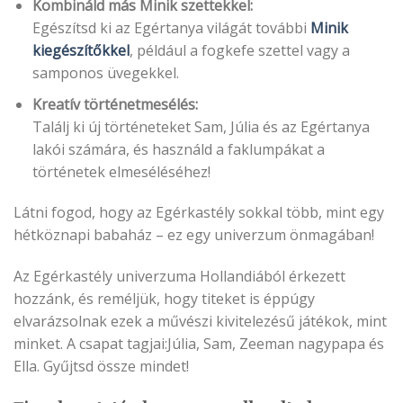
Kombináld más Minik szettekkel:
Egészítsd ki az Egértanya világát további
Minik
kiegészítőkkel
, például a fogkefe szettel vagy a
samponos üvegekkel.
Kreatív történetmesélés:
Találj ki új történeteket Sam, Júlia és az Egértanya
lakói számára, és használd a faklumpákat a
történetek elmeséléséhez!
Látni fogod, hogy az Egérkastély sokkal több, mint egy
hétköznapi babaház – ez egy univerzum önmagában!
Az Egérkastély univerzuma Hollandiából érkezett
hozzánk, és reméljük, hogy titeket is éppúgy
elvarázsolnak ezek a művészi kivitelezésű játékok, mint
minket. A csapat tagjai:Júlia,
Sam, Zeeman nagypapa és
Ella.
Gyűjtsd össze mindet
!