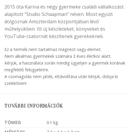
2015 óta Karina és négy gyermeke családi vállalkozást
alapított “Studio Schaapman” néven. Most együtt
dolgoznak Amszterdam központjában lévő
műhelyükben. Itt új készleteket, könyveket és
YouTube-csatornát készítenek gyerekeknek.
Ez a termék nem tartalmaz mágnest vagy elemet.
Nem alkalmas gyermekek számára 3 éves életkor alatt.
Kérjük, a használata során mindig ügyeljen a gyermek korának
megfelelő felügyeletre.
A csomagolás nem játék, eltávolítása után kérjük, dobja ki
szelektíven!
TOVÁBBI INFORMÁCIÓK
TÖMEG
0.1 kg