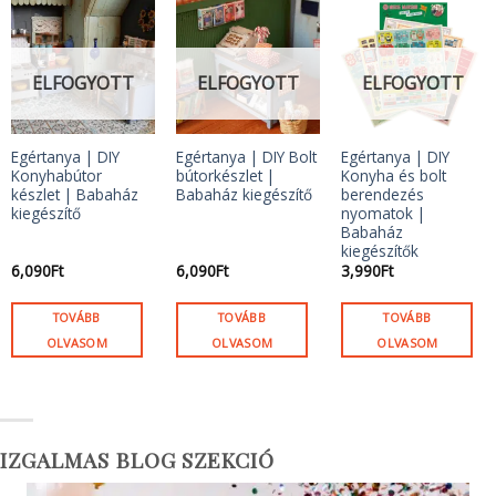
ELFOGYOTT
ELFOGYOTT
ELFOGYOTT
Egértanya | DIY
Egértanya | DIY Bolt
Egértanya | DIY
Konyhabútor
bútorkészlet |
Konyha és bolt
készlet | Babaház
Babaház kiegészítő
berendezés
kiegészítő
nyomatok |
Babaház
kiegészítők
6,090
Ft
6,090
Ft
3,990
Ft
TOVÁBB
TOVÁBB
TOVÁBB
OLVASOM
OLVASOM
OLVASOM
IZGALMAS BLOG SZEKCIÓ