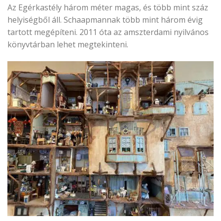
Az Egérkastély három méter magas, és több mint száz
helyiségből áll. Schaapmannak több mint három évig
tartott megépíteni. 2011 óta az amszterdami nyilvános
könyvtárban lehet megtekinteni.