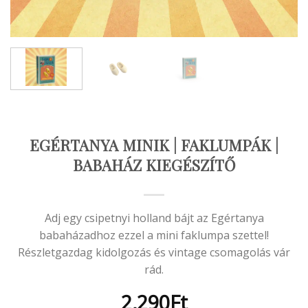
EGÉRTANYA MINIK | FAKLUMPÁK |
BABAHÁZ KIEGÉSZÍTŐ
Adj egy csipetnyi holland bájt az Egértanya
babaházadhoz ezzel a mini faklumpa szettel!
Részletgazdag kidolgozás és vintage csomagolás vár
rád.
2,290
Ft