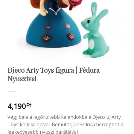
Djeco Arty Toys figura | Fédora
Nyuszival
4,190
Ft
Vágj bele a legőrültebb kalandokba a Djeco új Arty
Toys kollekciójával. Bemutatjuk Fedóra hercegnőt a
legkedvesebb nyuszi barátjával.