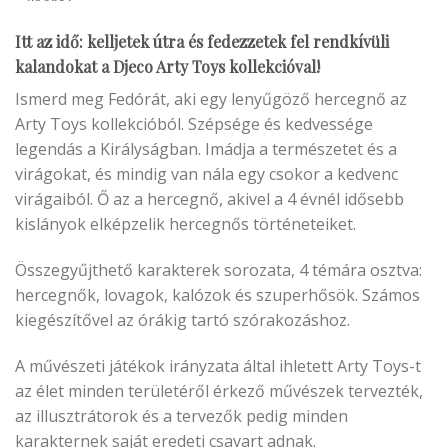
Itt az idő: kelljetek útra és fedezzetek fel rendkívüli
kalandokat a Djeco Arty Toys kollekcióval!
Ismerd meg Fedórát, aki egy lenyűgöző hercegnő az
Arty Toys kollekcióból. Szépsége és kedvessége
legendás a Királyságban. Imádja a természetet és a
virágokat, és mindig van nála egy csokor a kedvenc
virágaiból. Ő az a hercegnő, akivel a 4 évnél idősebb
kislányok elképzelik hercegnős történeteiket.
Összegyűjthető karakterek sorozata, 4 témára osztva:
hercegnők, lovagok, kalózok és szuperhősök. Számos
kiegészítővel az órákig tartó szórakozáshoz.
A művészeti játékok irányzata által ihletett Arty Toys-t
az élet minden területéről érkező művészek tervezték,
az illusztrátorok és a tervezők pedig minden
karakternek saját eredeti csavart adnak.