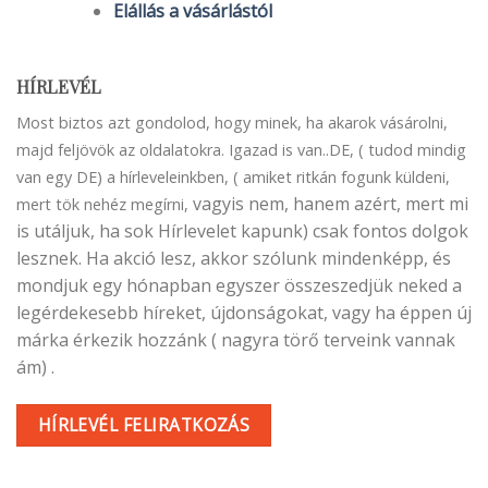
Elállás a vásárlástól
HÍRLEVÉL
Most biztos azt gondolod, hogy minek, ha akarok vásárolni,
majd feljövök az oldalatokra. Igazad is van..DE, ( tudod mindig
van egy DE) a hírleveleinkben, ( amiket ritkán fogunk küldeni,
vagyis nem, hanem azért, mert mi
mert tök nehéz megírni,
is utáljuk, ha sok Hírlevelet kapunk) csak fontos dolgok
lesznek. Ha akció lesz, akkor szólunk mindenképp, és
mondjuk egy hónapban egyszer összeszedjük neked a
legérdekesebb híreket, újdonságokat, vagy ha éppen új
márka érkezik hozzánk ( nagyra törő terveink vannak
ám) .
HÍRLEVÉL FELIRATKOZÁS