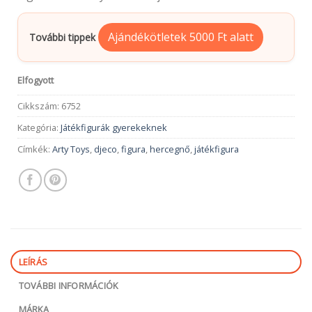
Ajándékötletek 5000 Ft alatt
További tippek
Elfogyott
Cikkszám:
6752
Kategória:
Játékfigurák gyerekeknek
Címkék:
Arty Toys
,
djeco
,
figura
,
hercegnő
,
játékfigura
LEÍRÁS
TOVÁBBI INFORMÁCIÓK
MÁRKA