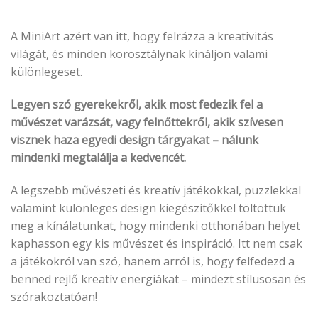
A MiniArt azért van itt, hogy felrázza a kreativitás
világát, és minden korosztálynak kínáljon valami
különlegeset.
Legyen szó gyerekekről, akik most fedezik fel a
művészet varázsát, vagy felnőttekről, akik szívesen
visznek haza egyedi design tárgyakat – nálunk
mindenki megtalálja a kedvencét.
A legszebb művészeti és kreatív játékokkal, puzzlekkal
valamint különleges design kiegészítőkkel töltöttük
meg a kínálatunkat, hogy mindenki otthonában helyet
kaphasson egy kis művészet és inspiráció. Itt nem csak
a játékokról van szó, hanem arról is, hogy felfedezd a
benned rejlő kreatív energiákat – mindezt stílusosan és
szórakoztatóan!