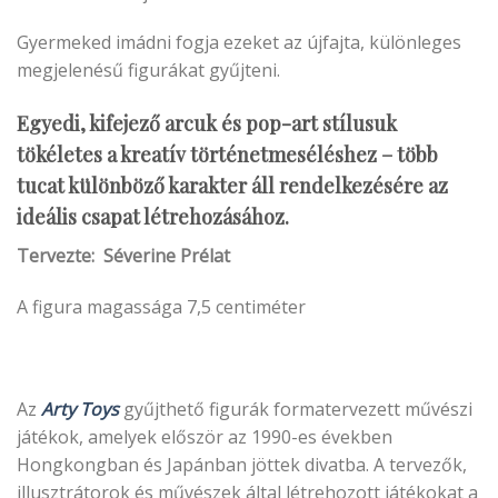
Gyermeked imádni fogja ezeket az újfajta, különleges
megjelenésű figurákat gyűjteni.
Egyedi, kifejező arcuk és pop-art stílusuk
tökéletes a kreatív történetmeséléshez – több
tucat különböző karakter áll rendelkezésére az
ideális csapat létrehozásához.
Tervezte: Séverine Prélat
A figura magassága 7,5 centiméter
Az
Arty Toys
gyűjthető figurák formatervezett művészi
játékok, amelyek először az 1990-es években
Hongkongban és Japánban jöttek divatba. A tervezők,
illusztrátorok és művészek által létrehozott játékokat a