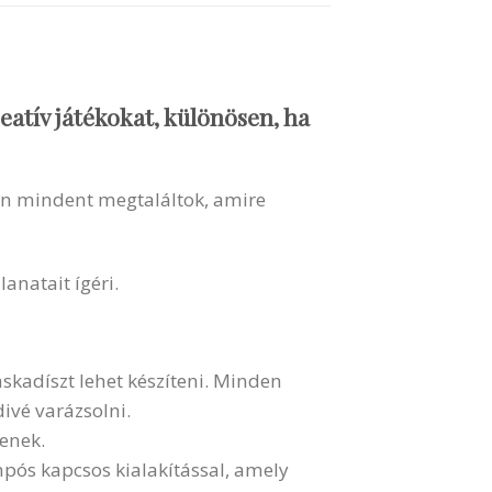
eatív játékokat, különösen, ha
en mindent megtaláltok, amire
anatait ígéri.
áskadíszt lehet készíteni. Minden
divé varázsolni.
lenek.
mpós kapcsos kialakítással, amely