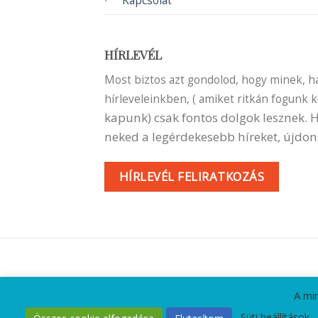
Kapcsolat
HÍRLEVÉL
Most biztos azt gondolod, hogy minek, ha 
hírleveleinkben, ( amiket ritkán fogunk 
kapunk) csak fontos dolgok lesznek.
neked a legérdekesebb híreket, újdon
HÍRLEVÉL FELIRATKOZÁS
A mi
KAPCSOLA
Süti beállítások