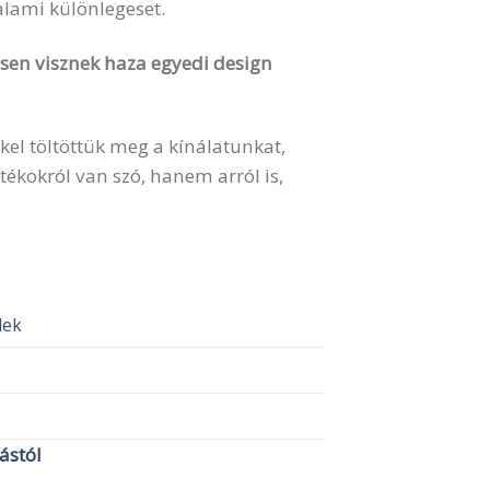
valami különlegeset.
vesen visznek haza egyedi design
kel töltöttük meg a kínálatunkat,
ékokról van szó, hanem arról is,
elek
lástól