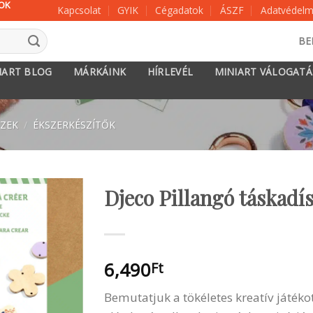
KOK
Kapcsolat
GYIK
Cégadatok
ÁSZF
Adatvédelmi
BE
IART BLOG
MÁRKÁINK
HÍRLEVÉL
MINIART VÁLOGAT
SZEK
/
ÉKSZERKÉSZÍTŐK
Djeco Pillangó táskadís
6,490
Ft
Bemutatjuk a tökéletes kreatív játéko