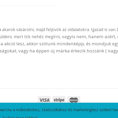
akarok vásárolni, majd feljövök az oldalatokra. Igazad is van..
vagyis nem, hanem azért, m
küldeni, mert tök nehéz megírni,
 Ha akció lesz, akkor szólunk mindenképp, és mondjuk e
ságokat, vagy ha éppen új márka érkezik hozzánk ( nagy
niart.hu a működéshez, statisztikához és marketinghez sütiket has
T
GYIK
CÉGADATOK
ÁSZF
ADATVÉDELMI IRÁNYELVEK
RÓLUNK
Tudjon meg többet