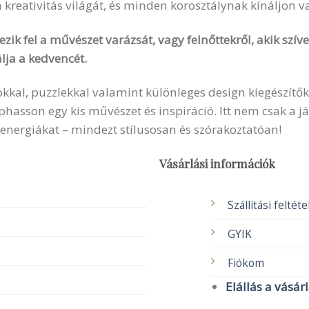
 a kreativitás világát, és minden korosztálynak kínáljon 
zik fel a művészet varázsát, vagy felnőttekről, akik szí
lja a kedvencét.
okkal, puzzlekkal valamint különleges design kiegészítők
sson egy kis művészet és inspiráció. Itt nem csak a ját
 energiákat – mindezt stílusosan és szórakoztatóan!
Vásárlási információk
Szállítási feltét
GYIK
Fiókom
Elállás a vásár