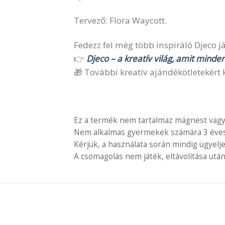
Tervező: Flora Waycott.
Fedezz fel még több inspiráló Djeco ját
👉
Djeco – a kreatív világ, amit minde
🎁 További kreatív ajándékötletekért k
Ez a termék nem tartalmaz mágnest vagy
Nem alkalmas gyermekek számára 3 éves é
Kérjük, a használata során mindig ügyelj
A csomagolás nem játék, eltávolítása után