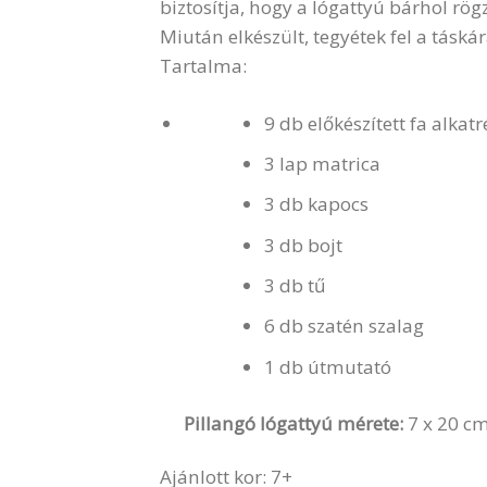
biztosítja, hogy a lógattyú bárhol rögz
Miután elkészült, tegyétek fel a tásk
Tartalma:
9 db előkészített fa alkatr
3 lap matrica
3 db kapocs
3 db bojt
3 db tű
6 db szatén szalag
1 db útmutató
Pillangó lógattyú mérete:
7 x 20 c
Ajánlott kor: 7+