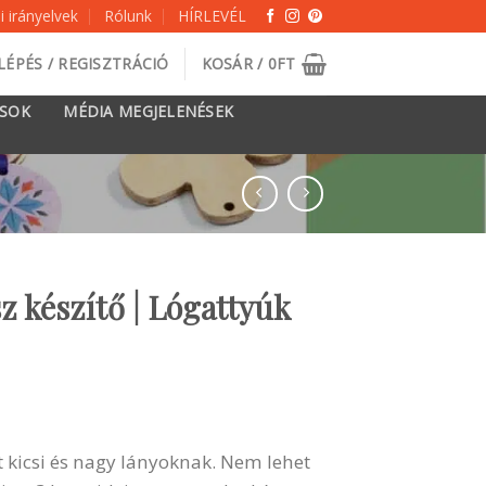
 irányelvek
Rólunk
HÍRLEVÉL
LÉPÉS / REGISZTRÁCIÓ
KOSÁR /
0
FT
ÁSOK
MÉDIA MEGJELENÉSEK
z készítő | Lógattyúk
t kicsi és nagy lányoknak. Nem lehet