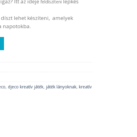
igaz? Itt az ideje
lepkés
feldíszíteni
a díszt lehet készíteni, amelyek
 a napotokba.
tyúk mennyiség
eco
,
djeco kreatív játék
,
játék lányoknak
,
kreatív