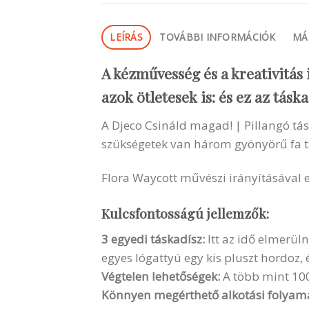
LEÍRÁS
TOVÁBBI INFORMÁCIÓK
MÁ
A kézművesség és a kreativitás 
azok ötletesek is: és ez az táska
A Djeco Csináld magad! | Pillangó t
szükségetek van három gyönyörű fa t
Flora Waycott művészi irányításával ez
Kulcsfontosságú jellemzők:
3 egyedi táskadísz:
Itt az idő elmerüln
egyes lógattyú egy kis pluszt hordoz, 
Végtelen lehetőségek:
A több mint 100 
Könnyen megérthető alkotási folyama