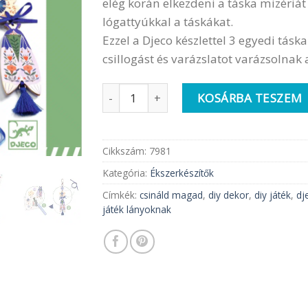
elég korán elkezdeni a táska mizériát 
lógattyúkkal a táskákat.
Ezzel a Djeco készlettel 3 egyedi tásk
csillogást és varázslatot varázsolnak
Djeco Pillangó táskadísz készítő | Lógat
KOSÁRBA TESZEM
Cikkszám:
7981
Kategória:
Ékszerkészítők
Címkék:
csináld magad
,
diy dekor
,
diy játék
,
dj
játék lányoknak