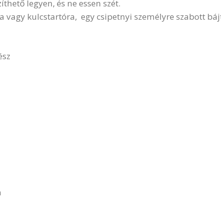
íthető legyen, és ne essen szét.
ára vagy kulcstartóra, egy csipetnyi személyre szabott b
ész
m