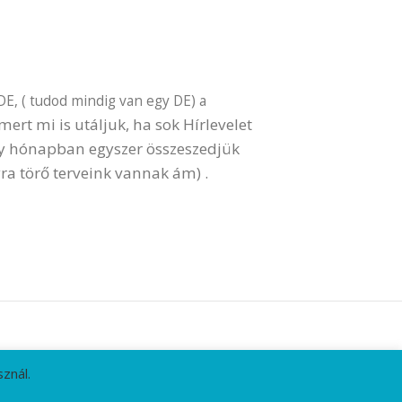
DE, ( tudod mindig van egy DE) a
ert mi is utáljuk, ha sok Hírlevelet
gy hónapban egyszer összeszedjük
ra törő terveink vannak ám) .
znál.
HÍRLEVÉL