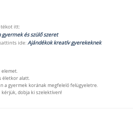
ékot itt:
n gyermek és szülő szeret
attints ide:
Ajándékok kreatív gyerekeknek
 elemet.
letkor alatt.
en a gyermek korának megfelelő felügyeletre.
 kérjük, dobja ki szelektíven!