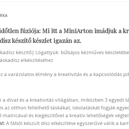
RKA
időtlen fúziója: Mi itt a MiniArton imádjuk a kr
dísz készítő készlet igazán az.
áskadísz készítő| Lógattyúk bűbájos kézműves készletéb
áskadísz elkészítéséhez
 a varázslatos élmény a kreativitás és a kapcsolódás pill
i a divat és a kreativitás világában, miközben 3 egyedi t
és az otthon fellelhető táskákat, iskolatáskát fogják egye
matricával és kiegészítővel a kreatív lehetőségek végte
t:
A fából készült dísz elkészítése egyszerűvé válik a ka