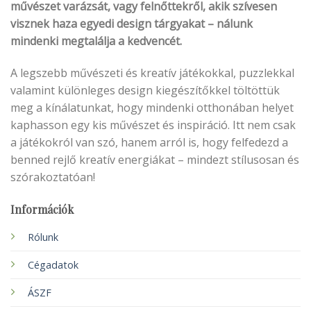
művészet varázsát, vagy felnőttekről, akik szívesen
visznek haza egyedi design tárgyakat – nálunk
mindenki megtalálja a kedvencét.
A legszebb művészeti és kreatív játékokkal, puzzlekkal
valamint különleges design kiegészítőkkel töltöttük
meg a kínálatunkat, hogy mindenki otthonában helyet
kaphasson egy kis művészet és inspiráció. Itt nem csak
a játékokról van szó, hanem arról is, hogy felfedezd a
benned rejlő kreatív energiákat – mindezt stílusosan és
szórakoztatóan!
Információk
Rólunk
Cégadatok
ÁSZF