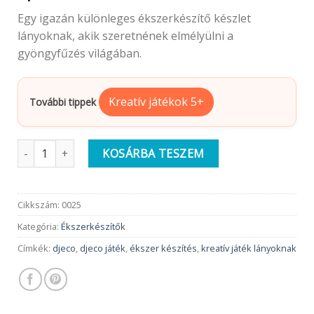
Egy igazán különleges ékszerkészítő készlet
lányoknak, akik szeretnének elmélyülni a
gyöngyfűzés világában.
Kreatív játékok 5+
További tippek
Djeco Ékszerkészítő készlet | Buborék gyöngyök, ezüst mennyi
KOSÁRBA TESZEM
Cikkszám:
0025
Kategória:
Ékszerkészítők
Címkék:
djeco
,
djeco játék
,
ékszer készítés
,
kreatív játék lányoknak