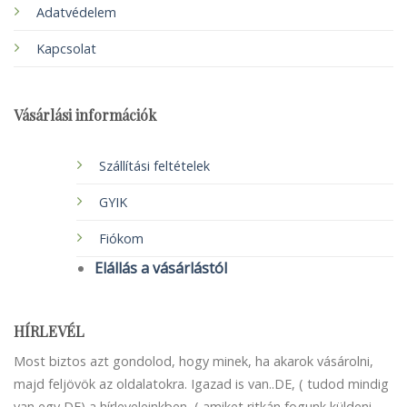
Adatvédelem
Kapcsolat
Vásárlási információk
Szállítási feltételek
GYIK
Fiókom
Elállás a vásárlástól
HÍRLEVÉL
Most biztos azt gondolod, hogy minek, ha akarok vásárolni,
majd feljövök az oldalatokra. Igazad is van..DE, ( tudod mindig
van egy DE) a hírleveleinkben, ( amiket ritkán fogunk küldeni,