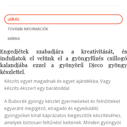
LEÍRÁS
TOVÁBBI INFORMÁCIÓK
MÁRKA
Engedjétek szabadjára a kreativitását, és
induljatok el velünk el a gyöngyfűzés csillogó
kalandjába ezzel a gyönyörű Djeco gyöngy
készlettel.
Készíts egyet magadnak és egyet ajándékba. Vagy
készíts ékszert egy barátoddal.
A Buborék gyöngy készlet gyermekeket és felnőtteket
egyaránt megigéző, elragadó és egyedülálló
gyöngyöket kínál káprázatos kiegészítők készítéséhez,
amelyek biztosan feltűnést keltenek. Minden gyöngyöt