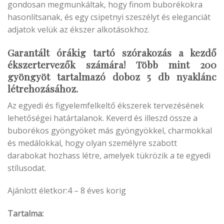
gondosan megmunkáltak, hogy finom buborékokra
hasonlítsanak, és egy csipetnyi szeszélyt és eleganciát
adjatok velük az ékszer alkotásokhoz.
Garantált órákig tartó szórakozás a kezdő
ékszertervezők számára! Több mint 200
gyöngyöt tartalmazó doboz 5 db nyaklánc
létrehozásához.
Az egyedi és figyelemfelkeltő ékszerek tervezésének
lehetőségei határtalanok. Keverd és illeszd össze a
buborékos gyöngyöket más gyöngyökkel, charmokkal
és medálokkal, hogy olyan személyre szabott
darabokat hozhass létre, amelyek tükrözik a te egyedi
stílusodat.
Ajánlott életkor:4 – 8 éves korig
Tartalma: