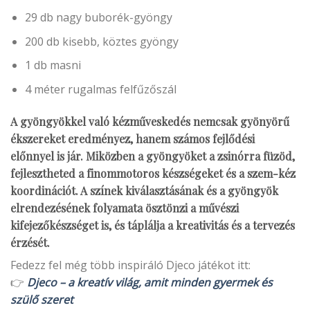
29 db nagy buborék-gyöngy
200 db kisebb, köztes gyöngy
1 db masni
4 méter rugalmas felfűzőszál
A gyöngyökkel való kézműveskedés nemcsak gyönyörű
ékszereket eredményez, hanem számos fejlődési
előnnyel is jár. Miközben a gyöngyöket a zsinórra füzöd,
fejlesztheted a finommotoros készségeket és a szem-kéz
koordinációt. A színek kiválasztásának és a gyöngyök
elrendezésének folyamata ösztönzi a művészi
kifejezőkészséget is, és táplálja a kreativitás és a tervezés
érzését.
Fedezz fel még több inspiráló Djeco játékot itt:
👉
Djeco – a kreatív világ, amit minden gyermek és
szülő szeret