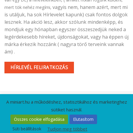
vagyis nem, hanem azért, mert mi
mert tök nehéz megírni,
is utáljuk, ha sok Hírlevelet kapunk) csak fontos dolgok
lesznek. Ha akció lesz, akkor szólunk mindenképp, és
mondjuk egy hónapban egyszer összeszedjük neked a
legérdekesebb híreket, újdonságokat, vagy ha éppen új
márka érkezik hozzánk ( nagyra törő terveink vannak
ám) .
HÍRLEVÉL FELIRATKOZÁS
A miniart.hu a működéshez, statisztikához és marketinghez
sütiket használ.
KAPCSOLAT
GYIK
CÉGADATOK
ÁSZF
Összes cookie elfogadása
Elutasítom
ADATVÉDELMI IRÁNYELVEK
RÓLUNK
HÍRLEVÉL
Süti beállítások
Tudjon meg többet
Minden jog fenntartva 2026 ©
MiniArt