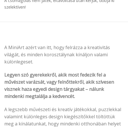
A csomagolás nem játék, eltávolítása után kérjük, dobja ki
szelektíven!
A MiniArt azért van itt, hogy felrázza a kreativitás
világát, és minden korosztálynak kínáljon valami
különlegeset.
Legyen szó gyerekekről, akik most fedezik fel a
művészet varázsát, vagy felnőttekről, akik szívesen
visznek haza egyedi design tárgyakat – nálunk
mindenki megtalálja a kedvencét.
A legszebb művészeti és kreatív játékokkal, puzzlekkal
valamint különleges design kiegészítőkkel töltöttük
meg a kínálatunkat, hogy mindenki otthonában helyet