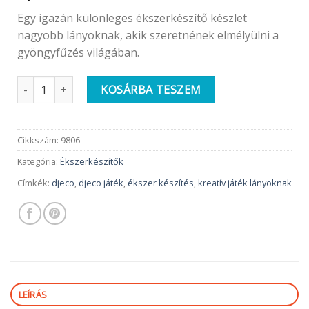
Egy igazán különleges ékszerkészítő készlet
nagyobb lányoknak, akik szeretnének elmélyülni a
gyöngyfűzés világában.
Ékszerkészítő készlet | Gyöngyök és madarak | Djeco mennyis
KOSÁRBA TESZEM
Cikkszám:
9806
Kategória:
Ékszerkészítők
Címkék:
djeco
,
djeco játék
,
ékszer készítés
,
kreatív játék lányoknak
LEÍRÁS