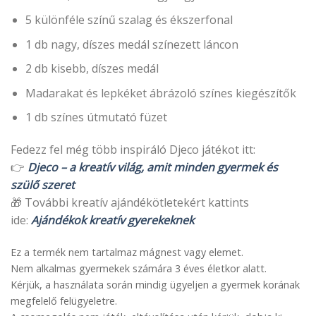
5 különféle színű szalag és ékszerfonal
1 db nagy, díszes medál színezett láncon
2 db kisebb, díszes medál
Madarakat és lepkéket ábrázoló színes kiegészítők
1 db színes útmutató füzet
Fedezz fel még több inspiráló Djeco játékot itt:
👉
Djeco – a kreatív világ, amit minden gyermek és
szülő szeret
🎁 További kreatív ajándékötletekért kattints
ide:
Ajándékok kreatív gyerekeknek
Ez a termék nem tartalmaz mágnest vagy elemet.
Nem alkalmas gyermekek számára 3 éves életkor alatt.
Kérjük, a használata során mindig ügyeljen a gyermek korának
megfelelő felügyeletre.