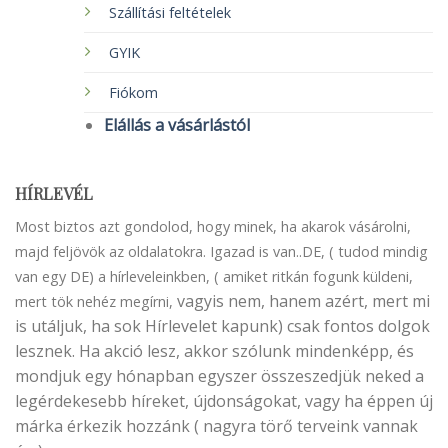
Szállítási feltételek
GYIK
Fiókom
Elállás a vásárlástól
HÍRLEVÉL
Most biztos azt gondolod, hogy minek, ha akarok vásárolni,
majd feljövök az oldalatokra. Igazad is van..DE, ( tudod mindig
van egy DE) a hírleveleinkben, ( amiket ritkán fogunk küldeni,
vagyis nem, hanem azért, mert mi
mert tök nehéz megírni,
is utáljuk, ha sok Hírlevelet kapunk) csak fontos dolgok
lesznek. Ha akció lesz, akkor szólunk mindenképp, és
mondjuk egy hónapban egyszer összeszedjük neked a
legérdekesebb híreket, újdonságokat, vagy ha éppen új
márka érkezik hozzánk ( nagyra törő terveink vannak