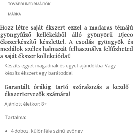
TOVÁBBI INFORMÁCIÓK
MÁRKA
Hozz létre saját ékszert ezzel a madaras témájú
gyöngyfűző kellékekből álló gyönyörű Djeco
ékszerkészítő készlettel. A csodás gyöngyök és
medálok széles halmazát felhasználva felfűzheted
a saját ékszer kollekciódat!
Készíts egyet magadnak és egyet ajándékba. Vagy
készíts ékszert egy barátoddal.
Garantált órákig tartó szórakozás a kezdő
ékszertervezők számára!
Ajánlott életkor: 8+
Tartalma:
4 doboz, különféle színű gyöngy