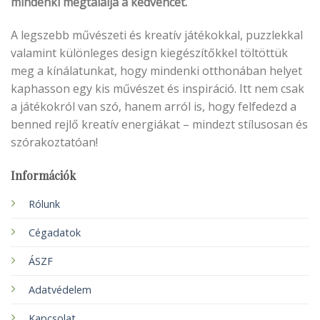
mindenki megtalálja a kedvencét.
A legszebb művészeti és kreatív játékokkal, puzzlekkal
valamint különleges design kiegészítőkkel töltöttük
meg a kínálatunkat, hogy mindenki otthonában helyet
kaphasson egy kis művészet és inspiráció. Itt nem csak
a játékokról van szó, hanem arról is, hogy felfedezd a
benned rejlő kreatív energiákat – mindezt stílusosan és
szórakoztatóan!
Információk
Rólunk
Cégadatok
ÁSZF
Adatvédelem
Kapcsolat