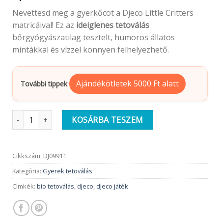
Nevettesd meg a gyerkőcöt a Djeco Little Critters
matricáival! Ez az
ideiglenes tetoválás
bőrgyógyászatilag tesztelt, humoros állatos
mintákkal és vízzel könnyen felhelyezhető.
Ajándékötletek 5000 Ft alatt
További tippek
Djeco Ideiglenes tetoválás | Cukik és viccesek mennyiség
KOSÁRBA TESZEM
Cikkszám:
DJ09911
Kategória:
Gyerek tetoválás
Címkék:
bio tetoválás
,
djeco
,
djeco játék