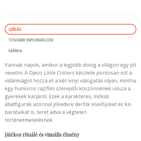
LEÍRÁS
TOVÁBBI INFORMÁCIÓK
MÁRKA
Vannak napok, amikor a legjobb dolog a világon egy jót
nevetni. A Djeco
Little Critters
készlete pontosan ezt a
vidámságot hozza el: a két ívnyi válogatás olyan, mintha
egy humoros rajzfilm szereplői köszönnének vissza a
gyerekek karjáról. Ezek a karakteres, mókás
állatfigurák azonnal jókedvre derítik viselőjüket és kis
barátaikat is, teret adva a végtelen
történetmesélésnek.
Játékos rituálé és vizuális élmény