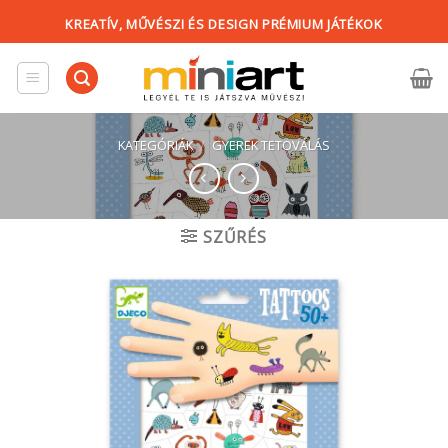
Skip
KREATÍV, MŰVÉSZI ÉS DESIGN PRÉMIUM JÁTÉKOK
to
content
KATEGÓRIÁK
/
GYEREK TETOVÁLÁS
SZŰRÉS