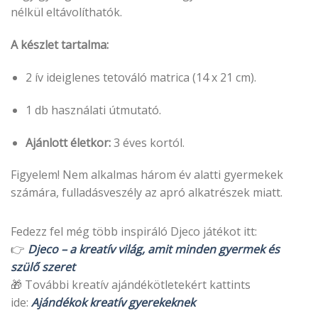
nélkül eltávolíthatók.
A készlet tartalma:
2 ív ideiglenes tetováló matrica (14 x 21 cm).
1 db használati útmutató.
Ajánlott életkor:
3 éves kortól.
Figyelem! Nem alkalmas három év alatti gyermekek
számára, fulladásveszély az apró alkatrészek miatt.
Fedezz fel még több inspiráló Djeco játékot itt:
👉
Djeco – a kreatív világ, amit minden gyermek és
szülő szeret
🎁 További kreatív ajándékötletekért kattints
ide:
Ajándékok kreatív gyerekeknek