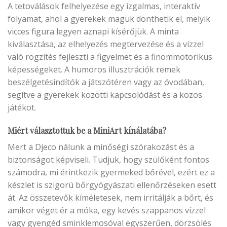
A tetoválások felhelyezése egy izgalmas, interaktív
folyamat, ahol a gyerekek maguk dönthetik el, melyik
vicces figura legyen aznapi kísérőjük. A minta
kiválasztása, az elhelyezés megtervezése és a vízzel
való rögzítés fejleszti a figyelmet és a finommotorikus
képességeket. A humoros illusztrációk remek
beszélgetésindítók a játszótéren vagy az óvodában,
segítve a gyerekek közötti kapcsolódást és a közös
játékot.
Miért választottuk be a MiniArt kínálatába?
Mert a Djeco nálunk a minőségi szórakozást és a
biztonságot képviseli. Tudjuk, hogy szülőként fontos
számodra, mi érintkezik gyermeked bőrével, ezért ez a
készlet is szigorú bőrgyógyászati ellenőrzéseken esett
át. Az összetevők kíméletesek, nem irritálják a bőrt, és
amikor véget ér a móka, egy kevés szappanos vízzel
vagy gyengéd sminklemosóval egyszerűen, dörzsölés