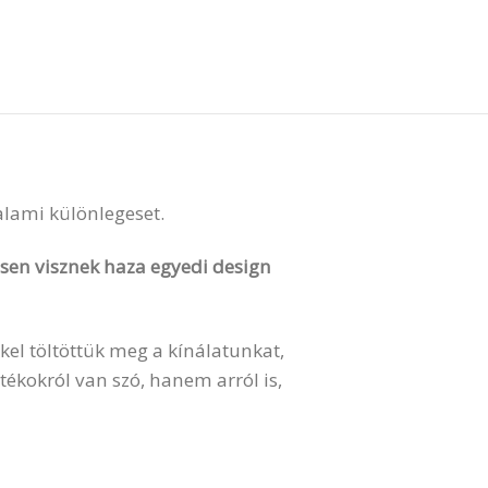
valami különlegeset.
vesen visznek haza egyedi design
kel töltöttük meg a kínálatunkat,
ékokról van szó, hanem arról is,