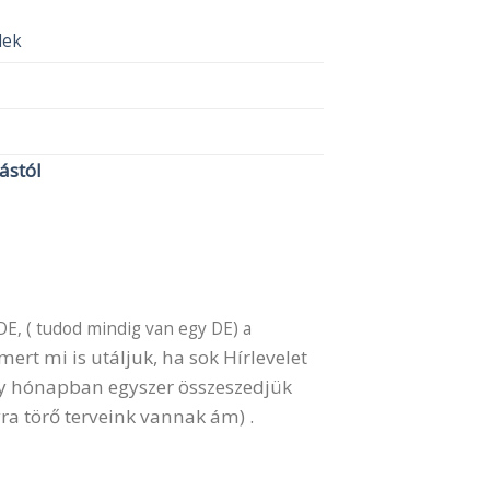
elek
lástól
DE, ( tudod mindig van egy DE) a
ert mi is utáljuk, ha sok Hírlevelet
gy hónapban egyszer összeszedjük
ra törő terveink vannak ám) .