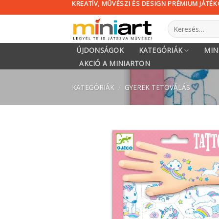
KREATÍV, MŰVÉSZI ÉS DESIGN PRÉMIUM JÁTÉ
Skip
to
Keresés
content
a
következőre:
ÚJDONSÁGOK
KATEGÓRIÁK
MIN
AKCIÓ A MINIARTON
KATEGÓRIÁK
/
GYEREK TETOVÁLÁS