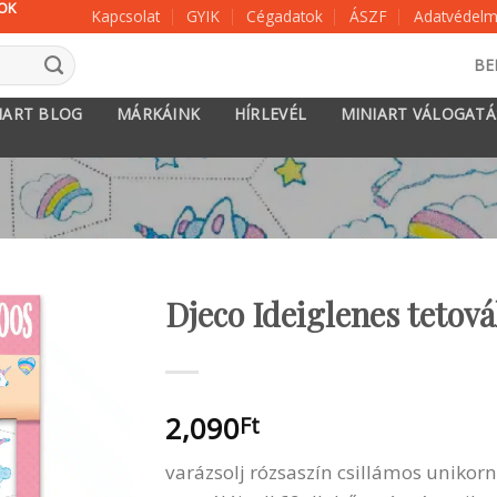
KOK
Kapcsolat
GYIK
Cégadatok
ÁSZF
Adatvédelmi
BE
IART BLOG
MÁRKÁINK
HÍRLEVÉL
MINIART VÁLOGAT
Djeco Ideiglenes tetová
2,090
Ft
varázsolj rózsaszín csillámos unikorn