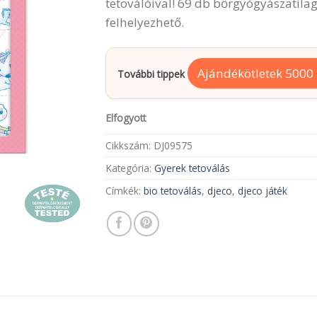
tetoválóival! 69 db bőrgyógyászatilag
felhelyezhető.
Ajándékötletek 5000 F
További tippek
Elfogyott
Cikkszám:
DJ09575
Kategória:
Gyerek tetoválás
Címkék:
bio tetoválás
,
djeco
,
djeco játék