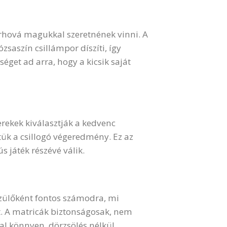
árhová magukkal szeretnének vinni. A
zsaszín csillámpor díszíti, így
get ad arra, hogy a kicsik saját
yerekek kiválasztják a kedvenc
ttük a csillogó végeredmény. Ez az
 játék részévé válik.
zülőként fontos számodra, mi
át. A matricák biztonságosak, nem
jal könnyen, dörzsölés nélkül