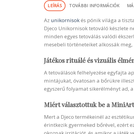
LEÍRÁS
TOVÁBBI INFORMÁCIÓK
MÁ
Az
unikornisok
és pónik világa a tisz
Djeco Unikornisok tetováló készlete ne
minden egyes tetoválás valódi ékszerk
mesebeli történeteiket alkossák meg,
Játékos rituálé és vizuális élmé
A tetoválások felhelyezése egyfajta ap
mintájukat, óvatosan a bőrükre illeszt
egyszerű folyamat sikerélményt ad, a 
Miért választottuk be a MiniArt
Mert a Djeco termékeinél az esztéti
érintkezik gyermeked bőrével, ezért e
okoznak irritációt, és amikor a játék