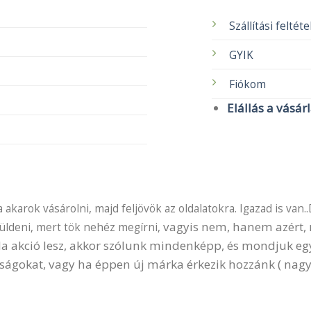
Szállítási feltét
GYIK
Fiókom
Elállás a vásár
akarok vásárolni, majd feljövök az oldalatokra. Igazad is van..
vagyis nem, hanem azért, m
küldeni, mert tök nehéz megírni,
 Ha akció lesz, akkor szólunk mindenképp, és mondjuk e
ságokat, vagy ha éppen új márka érkezik hozzánk ( nagy