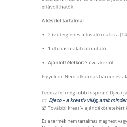
eltávolíthatók.
A készlet tartalma:
2 ív ideiglenes tetováló matrica (14
1 db használati útmutató.
Ajánlott életkor:
3 éves kortól.
Figyelem! Nem alkalmas három év alat
Fedezz fel még több inspiráló Djeco ját
👉
Djeco – a kreatív világ, amit minde
🎁 További kreatív ajándékötletekért k
Ez a termék nem tartalmaz mágnest vagy