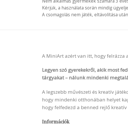
Nem alkalmas gyermekek számára 3 éves é
Kérjük, a használata során mindig ügyelj
A csomagolás nem játék, eltávolítása után
A MiniArt azért van itt, hogy felrázza
Legyen szó gyerekekről, akik most fede
tárgyakat – nálunk mindenki megtalá
A legszebb művészeti és kreatív játék
hogy mindenki otthonában helyet kapha
hogy felfedezd a benned rejlő kreatív
Információk