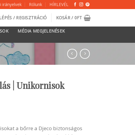
 irányelvek
Rólunk
HÍRLEVÉL
LÉPÉS / REGISZTRÁCIÓ
KOSÁR /
0
FT
ÁSOK
MÉDIA MEGJELENÉSEK
lás | Unikornisok
isokat a bőrre a Djeco biztonságos