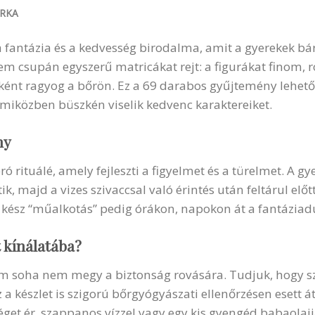
RKA
ta fantázia és a kedvesség birodalma, amit a gyerekek b
m csupán egyszerű matricákat rejt: a figurákat finom, ró
ént ragyog a bőrön. Ez a 69 darabos gyűjtemény lehetősé
 miközben büszkén viselik kedvenc karaktereiket.
ny
ró rituálé, amely fejleszti a figyelmet és a türelmet. A g
ik, majd a vizes szivaccsal való érintés után feltárul elő
kész “műalkotás” pedig órákon, napokon át a fantáziadús
 kínálatába?
kum soha nem megy a biztonság rovására. Tudjuk, hogy s
z a készlet is szigorú bőrgyógyászati ellenőrzésen esett 
 véget ér, szappanos vízzel vagy egy kis gyengéd babaolaj