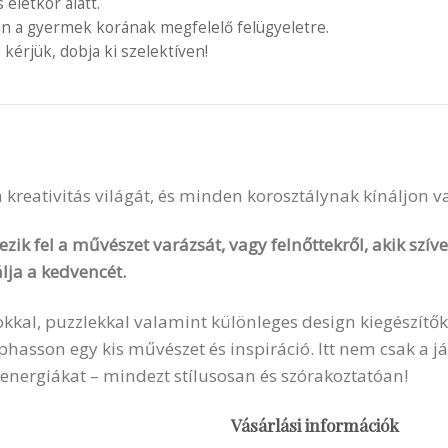
letkor alatt.
en a gyermek korának megfelelő felügyeletre.
 kérjük, dobja ki szelektíven!
 a kreativitás világát, és minden korosztálynak kínáljon 
zik fel a művészet varázsát, vagy felnőttekről, akik szí
lja a kedvencét.
okkal, puzzlekkal valamint különleges design kiegészítők
sson egy kis művészet és inspiráció. Itt nem csak a ját
 energiákat – mindezt stílusosan és szórakoztatóan!
Vásárlási információk