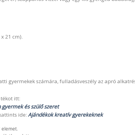
 x 21 cm).
ti gyermekek számára, fulladásveszély az apró alkatrés
ékot itt:
n gyermek és szülő szeret
attints ide:
Ajándékok kreatív gyerekeknek
 elemet.