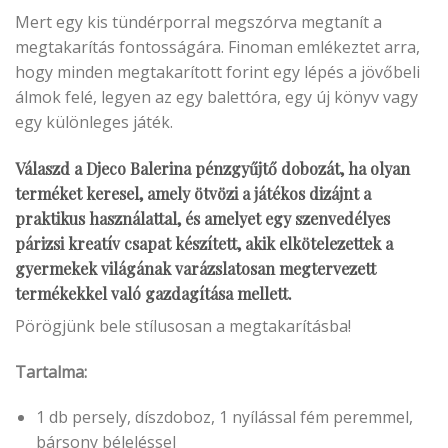
Mert egy kis tündérporral megszórva megtanít a
megtakarítás fontosságára. Finoman emlékeztet arra,
hogy minden megtakarított forint egy lépés a jövőbeli
álmok felé, legyen az egy balettóra, egy új könyv vagy
egy különleges játék.
Válaszd a Djeco Balerina pénzgyűjtő dobozát, ha olyan
terméket keresel, amely ötvözi a játékos dizájnt a
praktikus használattal, és amelyet egy szenvedélyes
párizsi kreatív csapat készített, akik elkötelezettek a
gyermekek világának varázslatosan megtervezett
termékekkel való gazdagítása mellett.
Pörögjünk bele stílusosan a megtakarításba!
Tartalma:
1 db persely, díszdoboz, 1 nyílással fém peremmel,
bársony béleléssel