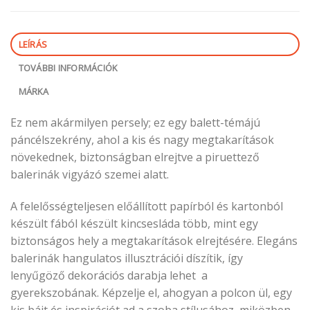
LEÍRÁS
TOVÁBBI INFORMÁCIÓK
MÁRKA
Ez nem akármilyen persely; ez egy balett-témájú
páncélszekrény, ahol a kis és nagy megtakarítások
növekednek, biztonságban elrejtve a piruettező
balerinák vigyázó szemei alatt.
A felelősségteljesen előállított papírból és kartonból
készült fából készült kincsesláda több, mint egy
biztonságos hely a megtakarítások elrejtésére. Elegáns
balerinák hangulatos illusztrációi díszítik, így
lenyűgöző dekorációs darabja lehet a
gyerekszobának. Képzelje el, ahogyan a polcon ül, egy
kis bájt és inspirációt ad a szoba stílusához, miközben