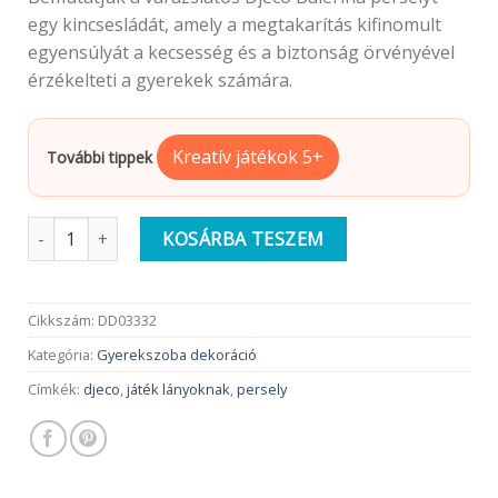
egy kincsesládát, amely a megtakarítás kifinomult
egyensúlyát a kecsesség és a biztonság örvényével
érzékelteti a gyerekek számára.
Kreatív játékok 5+
További tippek
Djeco Persely | Balerina kincsesláda mennyiség
KOSÁRBA TESZEM
Cikkszám:
DD03332
Kategória:
Gyerekszoba dekoráció
Címkék:
djeco
,
játék lányoknak
,
persely