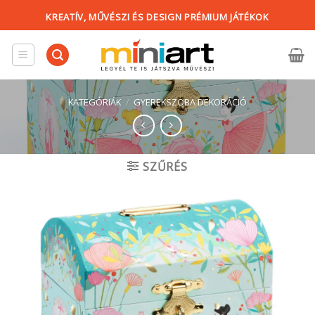
Skip
KREATÍV, MŰVÉSZI ÉS DESIGN PRÉMIUM JÁTÉKOK
to
content
KATEGÓRIÁK
/
GYEREKSZOBA DEKORÁCIÓ
SZŰRÉS