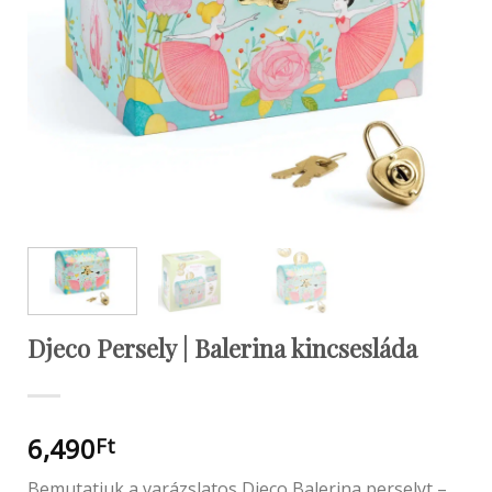
Djeco Persely | Balerina kincsesláda
6,490
Ft
Bemutatjuk a varázslatos Djeco Balerina perselyt –