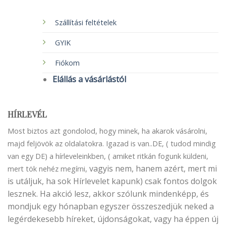
Szállítási feltételek
GYIK
Fiókom
Elállás a vásárlástól
HÍRLEVÉL
Most biztos azt gondolod, hogy minek, ha akarok vásárolni,
majd feljövök az oldalatokra. Igazad is van..DE, ( tudod mindig
van egy DE) a hírleveleinkben, ( amiket ritkán fogunk küldeni,
vagyis nem, hanem azért, mert mi
mert tök nehéz megírni,
is utáljuk, ha sok Hírlevelet kapunk) csak fontos dolgok
lesznek. Ha akció lesz, akkor szólunk mindenképp, és
mondjuk egy hónapban egyszer összeszedjük neked a
legérdekesebb híreket, újdonságokat, vagy ha éppen új