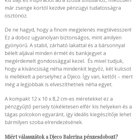
már zsenge kortól kezdve pénzügyi tudatosságra
ösztönöz.
De ne hagyd, hogy a finom megjelenés megtévesszen!
Ez a doboz ugyanolyan biztonságos, mint amilyen
gyönyörű. A stabil, zárható lakattal és a bársonnyal
bélelt aljával minden érmét és bankjegyet a
megérdemelt gondossággal kezel. És mivel tudjuk,
hogy a kíváncsiság néha mindenkit legyőz, két kulcsot
is mellékelt a perselyhez a Djeco. Így van, kettőt – mert
még a legjobbak is elveszíthetnek néha egyet.
A kompakt 12 x 10 x 8,2 cm-es méretekkel ez a
pénzgyűjtő persely tökéletesen elfér kis helyeken és a
tágas polcokon egyaránt, így ideális kiegészítője lehet
bármilyen szoba elrendezésének.
Miért válasszátok a Djeco Balerina pénzesdobozt?