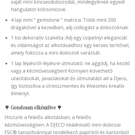
saját mini kincsesdobozodat, mindegyiknek egyedi
hangulatot kölcsönözve.
4 lap mini “ gemstone ” matrica: Több mint 200
drágakővel a kezedben, adj csillogást a dobozoknak.
1 kis dekoratív szalvéta :Adj egy csipetnyi eleganciát
és vidámságot az alkotásaidhoz egy kecses terítővel,
amely fokozza a mini dobozok varázsát.
1 lap lépésről-lépésre útmutató: ne aggódj, ha kezdő
vagy a kézművességben! Könnyen követhető
utasításokat, javaslatokat és útmutatást ad a Djeco,
így biztosítva a stresszmentes és élvezetes kreatív
élményt.
🌳 Gondosan elkészítve 🌳
Hiszünk a felelős alkotásban, a felelős
kézművességben. A DJECO imádnivaló mini dobozai
FSC® tanúsítvánnyal rendelkező papírból és kartonból