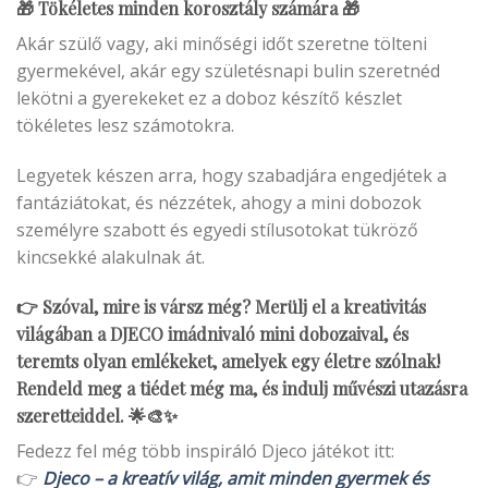
🎁 Tökéletes minden korosztály számára 🎁
Akár szülő vagy, aki minőségi időt szeretne tölteni
gyermekével, akár egy születésnapi bulin szeretnéd
lekötni a gyerekeket ez a doboz készítő készlet
tökéletes lesz számotokra.
Legyetek készen arra, hogy szabadjára engedjétek a
fantáziátokat, és nézzétek, ahogy a mini dobozok
személyre szabott és egyedi stílusotokat tükröző
kincsekké alakulnak át.
👉 Szóval, mire is vársz még? Merülj el a kreativitás
világában a DJECO imádnivaló mini dobozaival, és
teremts olyan emlékeket, amelyek egy életre szólnak!
Rendeld meg a tiédet még ma, és indulj művészi utazásra
szeretteiddel. 🌟🎨✨
Fedezz fel még több inspiráló Djeco játékot itt:
👉
Djeco – a kreatív világ, amit minden gyermek és