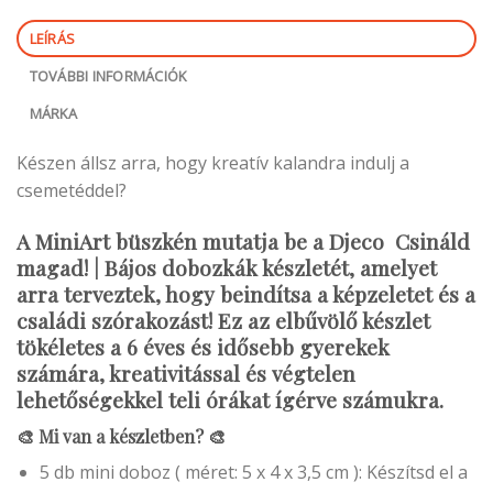
LEÍRÁS
TOVÁBBI INFORMÁCIÓK
MÁRKA
Készen állsz arra, hogy kreatív kalandra indulj a
csemetéddel?
A MiniArt büszkén mutatja be a Djeco Csináld
magad! | Bájos dobozkák készletét,
amelyet
arra terveztek, hogy beindítsa a képzeletet és a
családi szórakozást! Ez az elbűvölő készlet
tökéletes a 6 éves és idősebb gyerekek
számára, kreativitással és végtelen
lehetőségekkel teli órákat ígérve számukra.
🎨 Mi van a készletben? 🎨
5 db mini doboz ( méret: 5 x 4 x 3,5 cm ): Készítsd el a