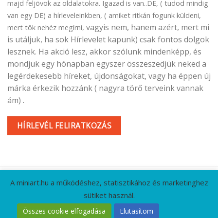
majd feljövök az oldalatokra. Igazad is van..DE, ( tudod mindig
van egy DE) a hírleveleinkben, ( amiket ritkán fogunk küldeni,
vagyis nem, hanem azért, mert mi
mert tök nehéz megírni,
is utáljuk, ha sok Hírlevelet kapunk) csak fontos dolgok
lesznek. Ha akció lesz, akkor szólunk mindenképp, és
mondjuk egy hónapban egyszer összeszedjük neked a
legérdekesebb híreket, újdonságokat, vagy ha éppen új
márka érkezik hozzánk ( nagyra törő terveink vannak
ám) .
HÍRLEVÉL FELIRATKOZÁS
A miniart.hu a működéshez, statisztikához és marketinghez
sütiket használ.
KAPCSOLAT
GYIK
CÉGADATOK
ÁSZF
Összes cookie elfogadása
Elutasítom
ADATVÉDELMI IRÁNYELVEK
RÓLUNK
HÍRLEVÉL