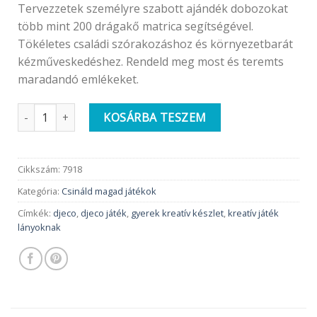
Tervezzetek személyre szabott ajándék dobozokat
több mint 200 drágakő matrica segítségével.
Tökéletes családi szórakozáshoz és környezetbarát
kézműveskedéshez. Rendeld meg most és teremts
maradandó emlékeket.
Djeco doboz készítő | Bájos dobozkák mennyiség
KOSÁRBA TESZEM
Cikkszám:
7918
Kategória:
Csináld magad játékok
Címkék:
djeco
,
djeco játék
,
gyerek kreatív készlet
,
kreatív játék
lányoknak