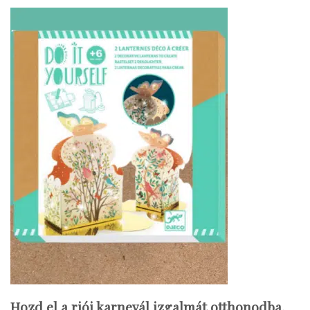
Hozd el a riói karnevál izgalmát otthonodba.