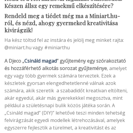
Készen állsz egy remekmű elkészítésére?
Rendeld meg a tiédet még ma a Miniart.hu-
ról, és nézd, ahogy gyermeked kreativitása
kivirágzik!
Ha kész töltsd fel az instára és jelölj meg minket rajta:
@miniart.hu vagy #miniarthu
A Djeco „
Csináld magad
” gyűjtemény egy szórakoztató
és hozzáférhető alkotás sorozat gyűjteménye
, amelyet
egy vagy több gyermek számára terveztek. Ezek a
készletek gyorsan elengedhetetlenné válnak azok
számára, akik szeretik a szabadidőt kreatívan eltölteni,
akár egyedül, akár más gyerekekkel megosztva, mint
például a születésnapi bulik közös játéka során. A
„Csináld magad” (DIY)” lehetővé teszi minden tehetség
felvirágzását egyedi modellek létrehozásával, amelyek
egyszerre fejlesztik a türelmet, a kreativitást és az