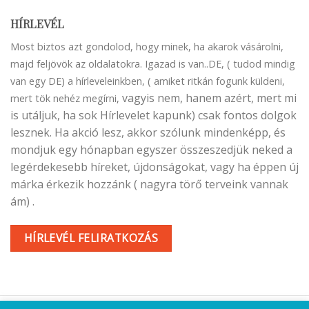
HÍRLEVÉL
Most biztos azt gondolod, hogy minek, ha akarok vásárolni,
majd feljövök az oldalatokra. Igazad is van..DE, ( tudod mindig
van egy DE) a hírleveleinkben, ( amiket ritkán fogunk küldeni,
vagyis nem, hanem azért, mert mi
mert tök nehéz megírni,
is utáljuk, ha sok Hírlevelet kapunk) csak fontos dolgok
lesznek. Ha akció lesz, akkor szólunk mindenképp, és
mondjuk egy hónapban egyszer összeszedjük neked a
legérdekesebb híreket, újdonságokat, vagy ha éppen új
márka érkezik hozzánk ( nagyra törő terveink vannak
ám) .
HÍRLEVÉL FELIRATKOZÁS