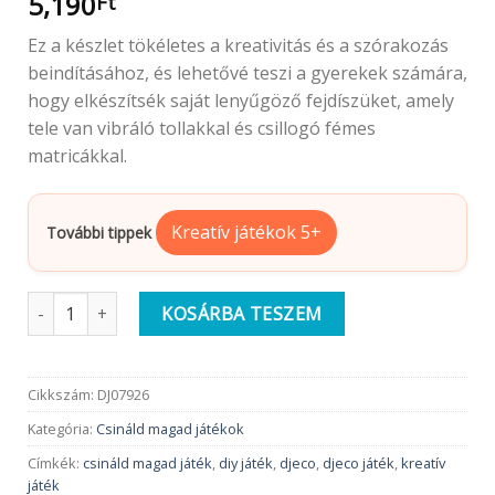
5,190
Ft
Ez a készlet tökéletes a kreativitás és a szórakozás
beindításához, és lehetővé teszi a gyerekek számára,
hogy elkészítsék saját lenyűgöző fejdíszüket, amely
tele van vibráló tollakkal és csillogó fémes
matricákkal.
Kreatív játékok 5+
További tippek
Djeco Csináld magad fejdísz készítő | Karneváli hangulat menny
KOSÁRBA TESZEM
Cikkszám:
DJ07926
Kategória:
Csináld magad játékok
Címkék:
csináld magad játék
,
diy játék
,
djeco
,
djeco játék
,
kreatív
játék