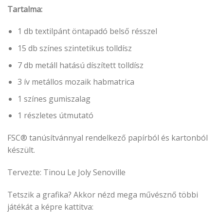
Tartalma:
1 db textilpánt öntapadó belső résszel
15 db színes szintetikus tolldísz
7 db metáll hatású díszített tolldísz
3 ív metállos mozaik habmatrica
1 színes gumiszalag
1 részletes útmutató
FSC® tanúsítvánnyal rendelkező papírból és kartonból
készült.
Tervezte: Tinou Le Joly Senoville
Tetszik a grafika? Akkor nézd mega művésznő többi
játékát a képre kattitva: