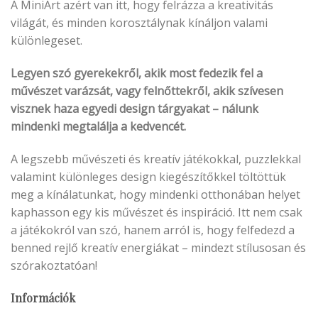
A MiniArt azért van itt, hogy felrázza a kreativitás
világát, és minden korosztálynak kínáljon valami
különlegeset.
Legyen szó gyerekekről, akik most fedezik fel a
művészet varázsát, vagy felnőttekről, akik szívesen
visznek haza egyedi design tárgyakat – nálunk
mindenki megtalálja a kedvencét.
A legszebb művészeti és kreatív játékokkal, puzzlekkal
valamint különleges design kiegészítőkkel töltöttük
meg a kínálatunkat, hogy mindenki otthonában helyet
kaphasson egy kis művészet és inspiráció. Itt nem csak
a játékokról van szó, hanem arról is, hogy felfedezd a
benned rejlő kreatív energiákat – mindezt stílusosan és
szórakoztatóan!
Információk