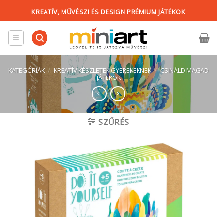
Skip
KREATÍV, MŰVÉSZI ÉS DESIGN PRÉMIUM JÁTÉKOK
to
content
KATEGÓRIÁK
/
KREATÍV KÉSZLETEK GYEREKEKNEK
/
CSINÁLD MAGAD
JÁTÉKOK
SZŰRÉS