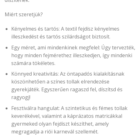
díszítenek.
Miért szeretjük?
Kényelmes és tartós: A textil fejdísz kényelmes
illeszkedést és tartós szilárdságot biztosít.
Egy méret, ami mindenkinek megfelel: Úgy tervezték,
hogy minden fejmérethez illeszkedjen, így mindenki
számára tökéletes.
Könnyed kreativitás: Az öntapadós kialakításnak
köszönhetően a színes tollak elrendezése
gyerekjáték. Egyszerűen ragaszd fel, díszítsd és
ragyogj!
Fesztiválra hangulat: A szintetikus és fémes tollak
keverékével, valamint a káprázatos matricákkal
gyermeked olyan fejdíszt készíthet, amely
megragadja a riói karnevál szellemét.