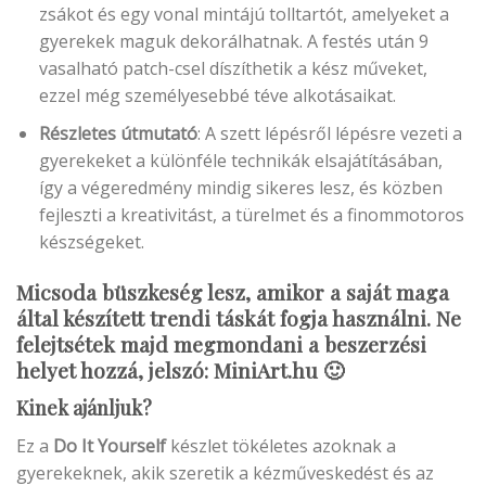
zsákot és egy vonal mintájú tolltartót, amelyeket a
gyerekek maguk dekorálhatnak. A festés után 9
vasalható patch-csel díszíthetik a kész műveket,
ezzel még személyesebbé téve alkotásaikat.
Részletes útmutató
: A szett lépésről lépésre vezeti a
gyerekeket a különféle technikák elsajátításában,
így a végeredmény mindig sikeres lesz, és közben
fejleszti a kreativitást, a türelmet és a finommotoros
készségeket.
Micsoda büszkeség lesz, amikor a saját maga
által készített trendi táskát fogja használni. Ne
felejtsétek majd megmondani a beszerzési
helyet hozzá, jelszó: MiniArt.hu 🙂
Kinek ajánljuk?
Ez a
Do It Yourself
készlet tökéletes azoknak a
gyerekeknek, akik szeretik a kézműveskedést és az