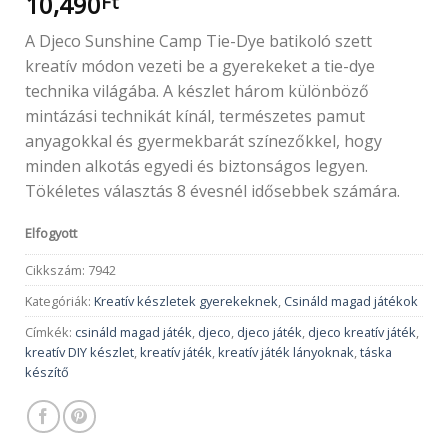
10,490
Ft
A Djeco Sunshine Camp Tie-Dye batikoló szett
kreatív módon vezeti be a gyerekeket a tie-dye
technika világába. A készlet három különböző
mintázási technikát kínál, természetes pamut
anyagokkal és gyermekbarát színezőkkel, hogy
minden alkotás egyedi és biztonságos legyen.
Tökéletes választás 8 évesnél idősebbek számára.
Elfogyott
Cikkszám:
7942
Kategóriák:
Kreatív készletek gyerekeknek
,
Csináld magad játékok
Címkék:
csináld magad játék
,
djeco
,
djeco játék
,
djeco kreatív játék
,
kreatív DIY készlet
,
kreatív játék
,
kreatív játék lányoknak
,
táska
készítő