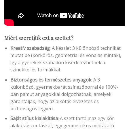
Miért szeretjük ezt a szettet?
Kreatív szabadság
: A készlet 3 különböző technikát
mutat be (körkörös, geometriai és vonalas minták),
így a gyerekek szabadon kísérletezhetnek a
színekkel és formákkal.
Biztonságos és természetes anyagok
: A 3
különböző, gyermekbarát színezőporral és 100%-
ban pamut anyagokkal dolgozhatnak, amelyek
garantálják, hogy az alkotás élvezetes és
biztonságos legyen.
Saját stílus kialakítása
: A szett tartalmaz egy kör
alakú vászontáskát, egy geometrikus mintázatú