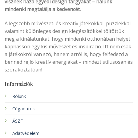
visznek haza egyedi design tárgyakat – nálunk
mindenki megtalálja a kedvencét.
A legszebb művészeti és kreatív játékokkal, puzzlekkal
valamint különleges design kiegészítőkkel töltöttük
meg a kínálatunkat, hogy mindenki otthonában helyet
kaphasson egy kis művészet és inspiráció. Itt nem csak
a játékokról van szó, hanem arról is, hogy felfedezd a
benned rejlő kreatív energiákat – mindezt stílusosan és
szórakoztatóan!
Információk
Rólunk
Cégadatok
ÁSZF
Adatvédelem