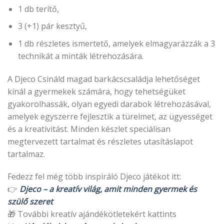
1 db terítő,
3 (+1) pár kesztyű,
1 db
részletes ismertető, amelyek elmagyarázzák a 3
technikát a minták létrehozására.
A Djeco Csináld magad barkácscsaládja lehetőséget
kínál a gyermekek számára, hogy tehetségüket
gyakorolhassák, olyan egyedi darabok létrehozásával,
amelyek egyszerre fejlesztik a türelmet, az ügyességet
és a kreativitást. Minden készlet speciálisan
megtervezett tartalmat és részletes utasításlapot
tartalmaz.
Fedezz fel még több inspiráló Djeco játékot itt:
👉
Djeco – a kreatív világ, amit minden gyermek és
szülő szeret
🎁 További kreatív ajándékötletekért kattints