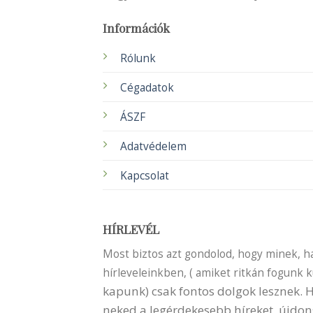
Információk
Rólunk
Cégadatok
ÁSZF
Adatvédelem
Kapcsolat
HÍRLEVÉL
Most biztos azt gondolod, hogy minek, ha 
hírleveleinkben, ( amiket ritkán fogunk 
kapunk) csak fontos dolgok lesznek.
neked a legérdekesebb híreket, újdon