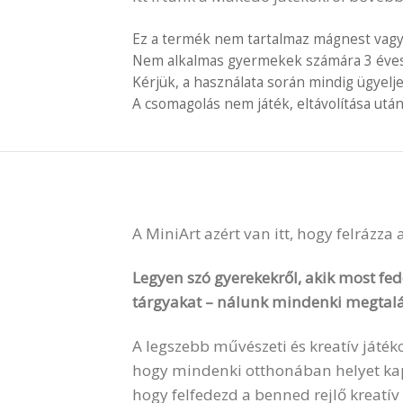
Ez a termék nem tartalmaz mágnest vagy
Nem alkalmas gyermekek számára 3 éves é
Kérjük, a használata során mindig ügyelj
A csomagolás nem játék, eltávolítása után
A MiniArt azért van itt, hogy felrázza
Legyen szó gyerekekről, akik most fede
tárgyakat – nálunk mindenki megtalá
A legszebb művészeti és kreatív játék
hogy mindenki otthonában helyet kapha
hogy felfedezd a benned rejlő kreatív