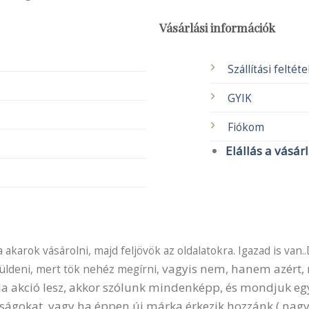
Vásárlási információk
Szállítási feltét
GYIK
Fiókom
Elállás a vásár
akarok vásárolni, majd feljövök az oldalatokra. Igazad is van..
vagyis nem, hanem azért, m
küldeni, mert tök nehéz megírni,
 Ha akció lesz, akkor szólunk mindenképp, és mondjuk e
ságokat, vagy ha éppen új márka érkezik hozzánk ( nagy