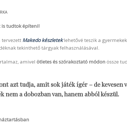
RKA
is tudtok építeni!
 tervezett
Makedo készletek
lehetővé teszik a gyermekek
déknak tekinthető tárgyak felhasználásával.
artalmaz, amivel
ötletes és szórakoztató módon
össze tud
nt azt tudja, amit sok játék ígér – de kevesen v
ék nem a dobozban van, hanem abból készül.
háztartásban