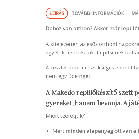
LEÍRÁS
TOVÁBBI INFORMÁCIÓK
MÁ
Doboz van otthon? Akkor már repülőt 
A kifejezetten az esős otthoni napokra
egyéb konstrukciókat építsenek hulla
A készlet minden szükséges elemet t
nem egy Boeinget.
A Makedo repülőkészítő szett po
gyereket, hanem bevonja. A ját
Miért szeretjük?
Mert
minden alapanyag ott van a 