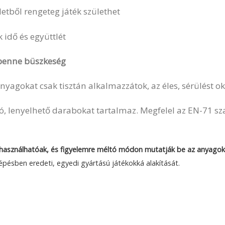
zletből rengeteg játék születhet
k idő és együttlét
 benne büszkeség
nyagokat csak tisztán alkalmazzátok, az éles, sérülést ok
ró, lenyelhető darabokat tartalmaz. Megfelel az EN-71 s
lhasználhatóak, és figyelemre méltó módon mutatják be az anyago
pésben eredeti, egyedi gyártású játékokká alakítását.