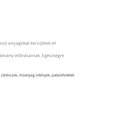
ozó anyagokat kerüljétek el!
zabvány előírásainak. Egészségre
k
(dobozok, műanyag edények, palackfedelek