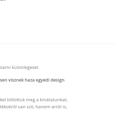
valami különlegeset.
vesen visznek haza egyedi design
kel töltöttük meg a kínálatunkat,
ékokról van szó, hanem arról is,