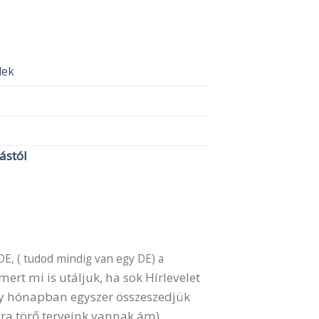
elek
lástól
DE, ( tudod mindig van egy DE) a
ert mi is utáljuk, ha sok Hírlevelet
gy hónapban egyszer összeszedjük
ra törő terveink vannak ám) .