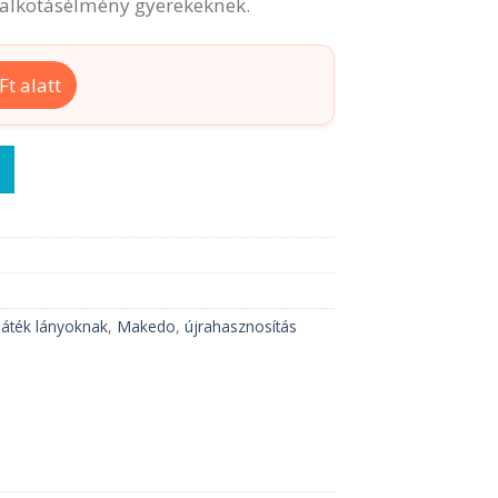
i alkotásélmény gyerekeknek.
t alatt
 mennyiség
 játék lányoknak
,
Makedo
,
újrahasznosítás