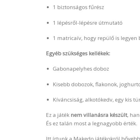
1 biztonságos fűrész
1 lépésről-lépésre útmutató
1 matricaív, hogy repülő is legyen 
Egyéb szükséges kellékek:
Gabonapelyhes doboz
Kisebb dobozok, flakonok, joghurt
Kíváncsiság, alkotókedv, egy kis t
Ez a játék
nem villanásra készült
, ha
És ez talán most a legnagyobb érték.
Itt írtunk a Makedo játékokról bőveb