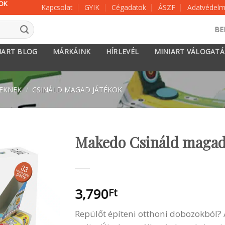
KOK
Kapcsolat
GYIK
Cégadatok
ÁSZF
Adatvédelmi
BE
IART BLOG
MÁRKÁINK
HÍRLEVÉL
MINIART VÁLOGAT
KEKNEK
/
CSINÁLD MAGAD JÁTÉKOK
Makedo Csináld magad 
3,790
Ft
Repülőt építeni otthoni dobozokból? 