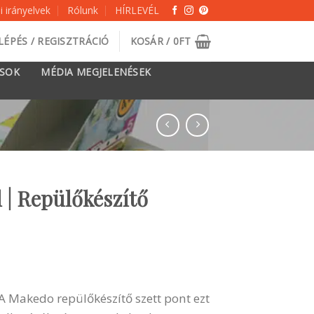
 irányelvek
Rólunk
HÍRLEVÉL
LÉPÉS / REGISZTRÁCIÓ
KOSÁR /
0
FT
ÁSOK
MÉDIA MEGJELENÉSEK
| Repülőkészítő
A Makedo repülőkészítő szett pont ezt