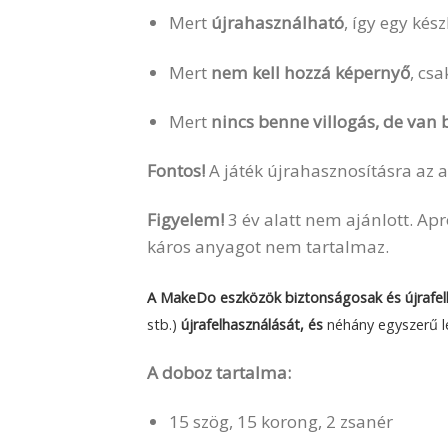
Mert
újrahasználható
, így egy kés
Mert
nem kell hozzá képernyő
, csa
Mert
nincs benne villogás, de van
Fontos!
A játék újrahasznosításra az a
Figyelem!
3 év alatt nem ajánlott. Ap
káros anyagot nem tartalmaz.
A MakeDo eszközök biztonságosak és újrafe
stb.)
újrafelhasználását, és
néhány egyszerű lé
A doboz tartalma:
15 szög, 15 korong, 2 zsanér