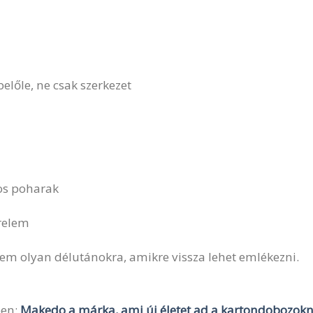
belőle, ne csak szerkezet
os poharak
ürelem
nem olyan délutánokra, amikre vissza lehet emlékezni.
ben:
Makedo a márka, ami új életet ad a kartondobozok