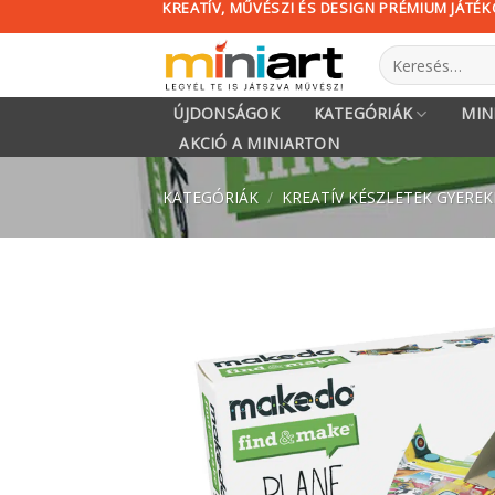
KREATÍV, MŰVÉSZI ÉS DESIGN PRÉMIUM JÁTÉ
Skip
to
Keresés
content
a
következőre:
ÚJDONSÁGOK
KATEGÓRIÁK
MIN
AKCIÓ A MINIARTON
KATEGÓRIÁK
/
KREATÍV KÉSZLETEK GYERE