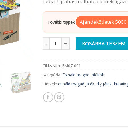
tudja. Újrahasználható elemek, igaz
Ajándékötletek 5000 F
További tippek
Makedo Csináld magad | Repülőkészítő
KOSÁRBA TESZEM
Cikkszám:
FM07-001
Kategória:
Csináld magad játékok
Címkék:
csináld magad játék
,
diy játék
,
kreatív