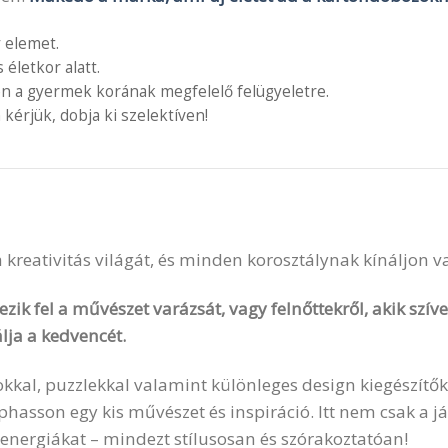
 elemet.
letkor alatt.
en a gyermek korának megfelelő felügyeletre.
 kérjük, dobja ki szelektíven!
 a kreativitás világát, és minden korosztálynak kínáljon 
zik fel a művészet varázsát, vagy felnőttekről, akik szí
lja a kedvencét.
okkal, puzzlekkal valamint különleges design kiegészítők
sson egy kis művészet és inspiráció. Itt nem csak a ját
 energiákat – mindezt stílusosan és szórakoztatóan!