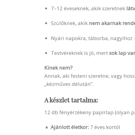
7–12 éveseknek, akik szeretnek
lát
Szülőknek, akik
nem akarnak rende
Nyári napokra, táborba, nagyihoz –
Testvéreknek is jó, mert
sok lap va
Kinek nem?
Annak, aki festeni szeretne, vagy hoss
„kézműves délután”.
A készlet tartalma:
12 db fényérzékeny papírlap (olyan p
👧
Ajánlott életkor:
7 éves kortól