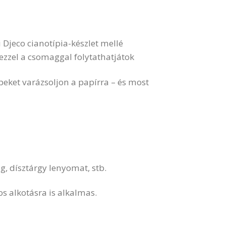
 Djeco cianotípia-készlet mellé
 ezzel a csomaggal folytathatjátok
épeket varázsoljon a papírra – és most
ág, dísztárgy lenyomat, stb.
s alkotásra is alkalmas.