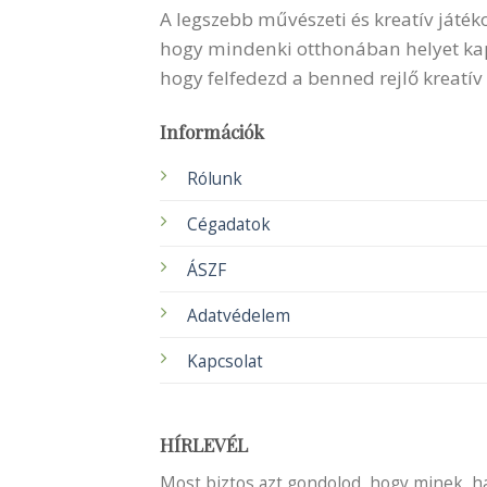
A legszebb művészeti és kreatív játék
hogy mindenki otthonában helyet kapha
hogy felfedezd a benned rejlő kreatív
Információk
Rólunk
Cégadatok
ÁSZF
Adatvédelem
Kapcsolat
HÍRLEVÉL
Most biztos azt gondolod, hogy minek, ha 