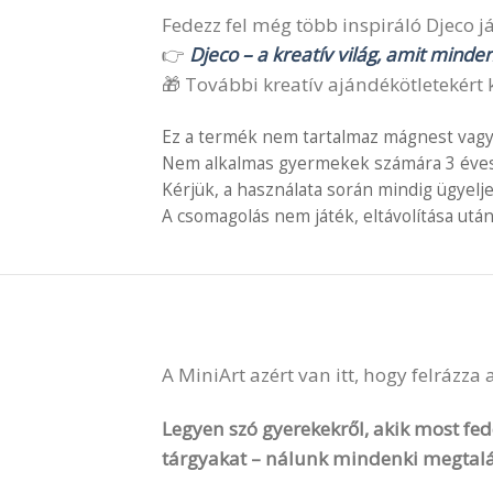
Fedezz fel még több inspiráló Djeco ját
👉
Djeco – a kreatív világ, amit minde
🎁 További kreatív ajándékötletekért k
Ez a termék nem tartalmaz mágnest vagy
Nem alkalmas gyermekek számára 3 éves é
Kérjük, a használata során mindig ügyelj
A csomagolás nem játék, eltávolítása után
A MiniArt azért van itt, hogy felrázza
Legyen szó gyerekekről, akik most fede
tárgyakat – nálunk mindenki megtalá