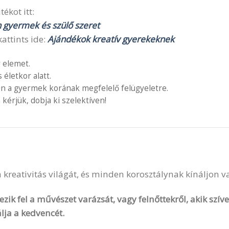
ékot itt:
n gyermek és szülő szeret
attints ide:
Ajándékok kreatív gyerekeknek
 elemet.
letkor alatt.
en a gyermek korának megfelelő felügyeletre.
 kérjük, dobja ki szelektíven!
 a kreativitás világát, és minden korosztálynak kínáljon 
zik fel a művészet varázsát, vagy felnőttekről, akik szí
lja a kedvencét.