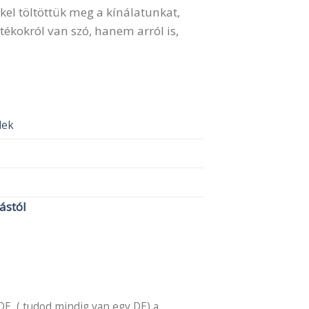
kel töltöttük meg a kínálatunkat,
ékokról van szó, hanem arról is,
elek
lástól
DE, ( tudod mindig van egy DE) a