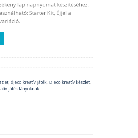
rzékeny lap napnyomat készítéséhez.
ználható: Starter Kit, Éjjel a
ariáció.
notípia technikához mennyiség
szlet
,
djeco kreatív játék
,
Djeco kreatív készlet
,
eatív játék lányoknak