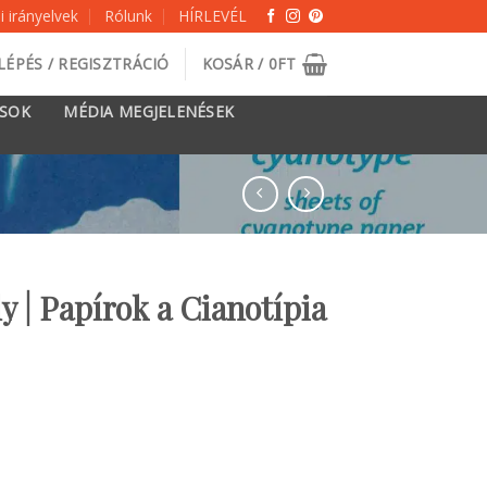
 irányelvek
Rólunk
HÍRLEVÉL
LÉPÉS / REGISZTRÁCIÓ
KOSÁR /
0
FT
ÁSOK
MÉDIA MEGJELENÉSEK
 | Papírok a Cianotípia