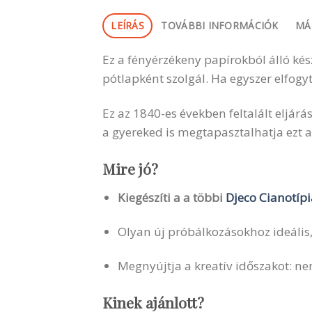
LEÍRÁS
TOVÁBBI INFORMÁCIÓK
MÁ
Ez a fényérzékeny papírokból álló kés
pótlapként szolgál. Ha egyszer elfogy
Ez az 1840-es években feltalált eljárá
a gyereked is megtapasztalhatja ezt a
Mire jó?
Kiegészíti a a többi
Djeco Cianotípi
Olyan új próbálkozásokhoz ideális, a
Megnyújtja a kreatív időszakot: ne
Kinek ajánlott?