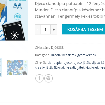
Djeco cianotípia pótpapír – 12 fényé
Minden Djeco cianotípia készlethez has
szavannán, Tengermély kék és többi v
Djeco Művészeti Műhely | Papírok a Cia
KOSÁRBA TESZEM
Cikkszám:
DJ09338
Kategória:
Kreatív készletek gyerekeknek
Címkék:
cianotípia
,
djeco
,
djeco játék
,
djeco ké
kreatív játék fiúknak
,
kreatív játék kicsiknek
,
kr