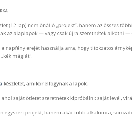
RKA
zlet (12 lap) nem önálló „projekt”, hanem az összes többi
tak az alaplapok — vagy csak újra szeretnétek alkotni —
s a napfény erejét használja arra, hogy titokzatos árnyk
 „kék mágiát”.
a
készletet, amikor elfogynak a lapok.
hol saját ötletet szeretnétek kipróbálni: saját levél, vir
m egyszeri projekt, hanem akár több alkalomra, sorozato