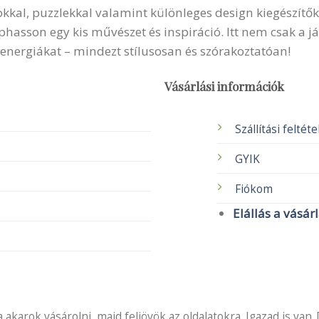
okkal, puzzlekkal valamint különleges design kiegészítők
sson egy kis művészet és inspiráció. Itt nem csak a ját
 energiákat – mindezt stílusosan és szórakoztatóan!
Vásárlási információk
Szállítási feltét
GYIK
Fiókom
Elállás a vásár
akarok vásárolni, majd feljövök az oldalatokra. Igazad is van..