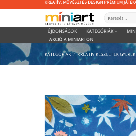
KREATÍV, MŰVÉSZI ÉS DESIGN PRÉMIUM JÁTÉ
Skip
to
Keresés
content
a
következőre:
ÚJDONSÁGOK
KATEGÓRIÁK
MIN
AKCIÓ A MINIARTON
KATEGÓRIÁK
/
KREATÍV KÉSZLETEK GYERE