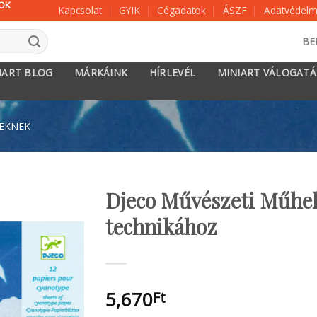
KOK
Kapcsolat
GYIK
Cégadatok
ÁSZF
Adatvédelmi
BE
IART BLOG
MÁRKÁINK
HÍRLEVÉL
MINIART VÁLOGAT
KEKNEK
Djeco Művészeti Műhely
technikához
5,670
Ft