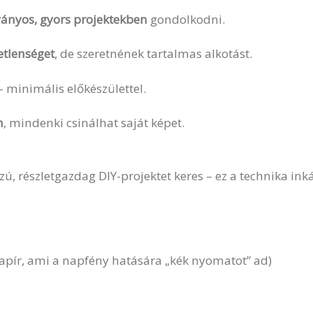
ványos, gyors projektekben
gondolkodni.
tlenséget
, de szeretnének tartalmas alkotást.
 minimális előkészülettel.
n
, mindenki csinálhat saját képet.
zú, részletgazdag DIY-projektet keres – ez a technika in
apír, ami a napfény hatására „kék nyomatot” ad)