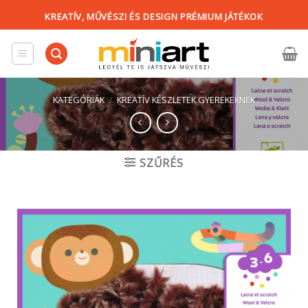
Skip
KREATÍV, MŰVÉSZI ÉS DESIGN PRÉMIUM JÁTÉKOK
to
content
KATEGÓRIÁK
/
KREATÍV KÉSZLETEK GYEREKEKNEK
SZŰRÉS