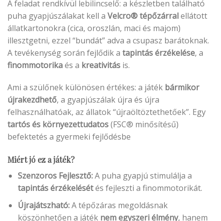
A feladat rendkívül lebilincselő: a készletben található
puha gyapjúszálakat kell a
Velcro® tépőzárral
ellátott
állatkartonokra (cica, oroszlán, maci és majom)
illesztgetni, ezzel “bundát” adva a csupasz barátoknak.
A tevékenység során fejlődik a
tapintás érzékelése
, a
finommotorika
és a
kreativitás
is.
Ami a szülőnek különösen értékes: a játék
bármikor
újrakezdhető
, a gyapjúszálak újra és újra
felhasználhatóak, az állatok “újraöltöztethetőek”. Egy
tartós és környezettudatos
(FSC® minősítésű)
befektetés a gyermeki fejlődésbe
Miért jó ez a játék?
Szenzoros Fejlesztő:
A puha gyapjú stimulálja a
tapintás érzékelését
és fejleszti a finommotorikát.
Újrajátszható:
A tépőzáras megoldásnak
köszönhetően a játék
nem egyszeri élmény
, hanem