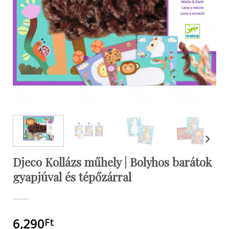
Djeco Kollázs műhely | Bolyhos barátok
gyapjúval és tépőzárral
6,290
Ft