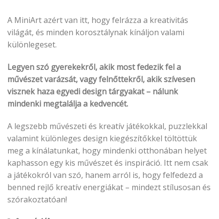
A MiniArt azért van itt, hogy felrázza a kreativitás
világát, és minden korosztálynak kínáljon valami
különlegeset.
Legyen szó gyerekekről, akik most fedezik fel a
művészet varázsát, vagy felnőttekről, akik szívesen
visznek haza egyedi design tárgyakat – nálunk
mindenki megtalálja a kedvencét.
A legszebb művészeti és kreatív játékokkal, puzzlekkal
valamint különleges design kiegészítőkkel töltöttük
meg a kínálatunkat, hogy mindenki otthonában helyet
kaphasson egy kis művészet és inspiráció. Itt nem csak
a játékokról van szó, hanem arról is, hogy felfedezd a
benned rejlő kreatív energiákat – mindezt stílusosan és
szórakoztatóan!