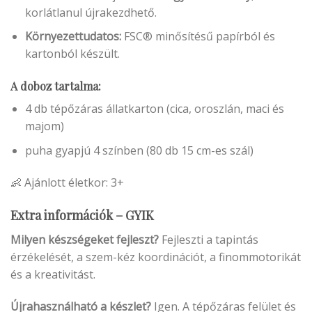
korlátlanul újrakezdhető.
Környezettudatos:
FSC® minősítésű papírból és
kartonból készült.
A doboz tartalma:
4 db tépőzáras állatkarton (cica, oroszlán, maci és
majom)
puha gyapjú 4 színben (80 db 15 cm-es szál)
👶 Ajánlott életkor: 3+
Extra információk – GYIK
Milyen készségeket fejleszt?
Fejleszti a tapintás
érzékelését, a szem-kéz koordinációt, a finommotorikát
és a kreativitást.
Újrahasználható a készlet?
Igen. A tépőzáras felület és