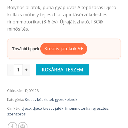
Bolyhos állatok, puha gyapjúval! A tépőzáras Djeco
kollázs műhely fejleszti a tapintásérzékelést és
finommotorikát (3-6 év). Újrajátszható, FSC®
minősítés.
Kreatív játékok 5+
További tippek
Djeco Kollázs műhely | Bolyhos barátok gyapjúval és tépőzárra
KOSÁRBA TESZEM
Cikkszám:
DJ09128
Kategória:
Kreatív készletek gyerekeknek
Címkék:
djeco
,
djeco kreatív játék
,
finommotorika fejlesztés
,
szenzoros