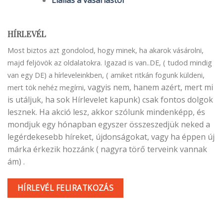
HÍRLEVÉL
Most biztos azt gondolod, hogy minek, ha akarok vásárolni,
majd feljövök az oldalatokra. Igazad is van..DE, ( tudod mindig
van egy DE) a hírleveleinkben, ( amiket ritkán fogunk küldeni,
vagyis nem, hanem azért, mert mi
mert tök nehéz megírni,
is utáljuk, ha sok Hírlevelet kapunk) csak fontos dolgok
lesznek. Ha akció lesz, akkor szólunk mindenképp, és
mondjuk egy hónapban egyszer összeszedjük neked a
legérdekesebb híreket, újdonságokat, vagy ha éppen új
márka érkezik hozzánk ( nagyra törő terveink vannak
ám) .
HÍRLEVÉL FELIRATKOZÁS