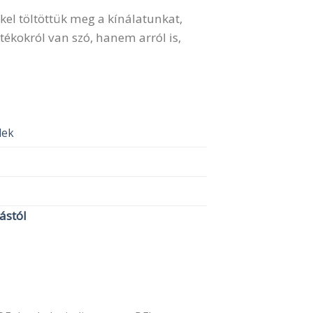
kel töltöttük meg a kínálatunkat,
ékokról van szó, hanem arról is,
elek
lástól