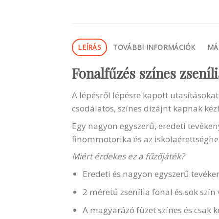
LEÍRÁS
TOVÁBBI INFORMÁCIÓK
MÁ
Fonalfűzés színes zseníl
A lépésről lépésre kapott utasításoka
csodálatos, színes dizájnt kapnak kéz
Egy nagyon egyszerű, eredeti tevéken
finommotorika és az iskolaérettséghez
Miért érdekes ez a fűzőjáték?
Eredeti és nagyon egyszerű tevéken
2 méretű zsenília fonal és sok szín 
A magyarázó füzet színes és csak k