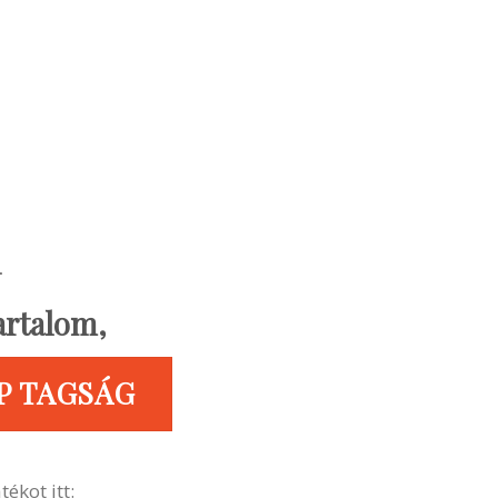
tartalom,
P TAGSÁG
ékot itt: