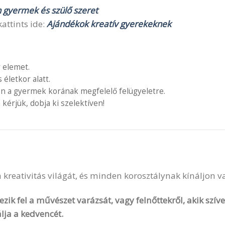
n gyermek és szülő szeret
attints ide:
Ajándékok kreatív gyerekeknek
 elemet.
letkor alatt.
en a gyermek korának megfelelő felügyeletre.
 kérjük, dobja ki szelektíven!
 a kreativitás világát, és minden korosztálynak kínáljon 
zik fel a művészet varázsát, vagy felnőttekről, akik szí
lja a kedvencét.