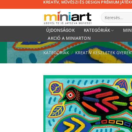
KREATÍV, MŰVÉSZI ÉS DESIGN PRÉMIUM JÁTÉ
Skip
to
Keresés
content
a
következőre:
ÚJDONSÁGOK
KATEGÓRIÁK
MIN
AKCIÓ A MINIARTON
KATEGÓRIÁK
/
KREATÍV KÉSZLETEK GYERE