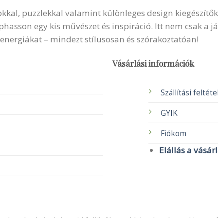
okkal, puzzlekkal valamint különleges design kiegészítők
sson egy kis művészet és inspiráció. Itt nem csak a ját
 energiákat – mindezt stílusosan és szórakoztatóan!
Vásárlási információk
Szállítási feltét
GYIK
Fiókom
Elállás a vásár