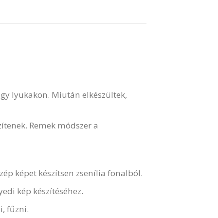
agy lyukakon. Miután elkészültek,
szítenek. Remek módszer a
ép képet készítsen zsenília fonalból.
gyedi kép készítéséhez.
, fűzni.