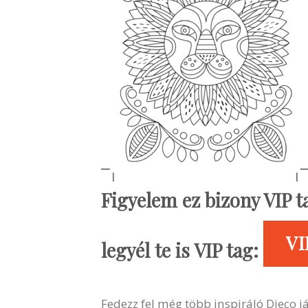
Figyelem ez bizony VIP 
VI
legyél te is VIP tag:
Fedezz fel még több inspiráló Djeco ját