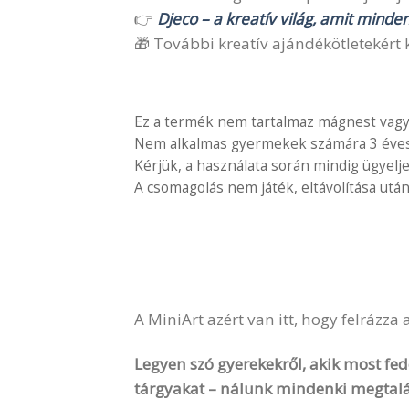
👉
Djeco – a kreatív világ, amit minde
🎁 További kreatív ajándékötletekért k
Ez a termék nem tartalmaz mágnest vagy
Nem alkalmas gyermekek számára 3 éves é
Kérjük, a használata során mindig ügyelj
A csomagolás nem játék, eltávolítása után
A MiniArt azért van itt, hogy felrázza
Legyen szó gyerekekről, akik most fede
tárgyakat – nálunk mindenki megtalá