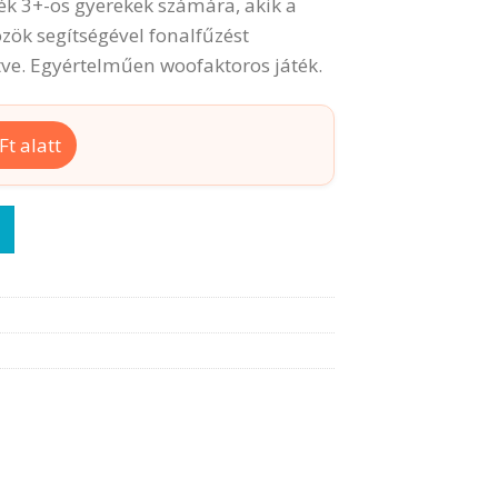
ték 3+-os gyerekek számára, akik a
ök segítségével fonalfűzést
ve. Egyértelműen woofaktoros játék.
t alatt
ennyiség