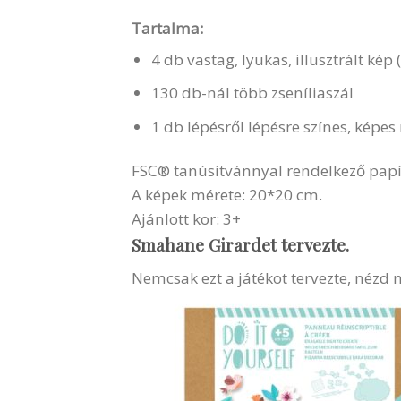
Tartalma:
4 db vastag, lyukas, illusztrált kép
130 db-nál több zseníliaszál
1 db lépésről lépésre színes, képe
FSC® tanúsítvánnyal rendelkező papí
A képek mérete: 20*20 cm.
Ajánlott kor: 3+
Smahane Girardet tervezte.
Nemcsak ezt a játékot tervezte, nézd m