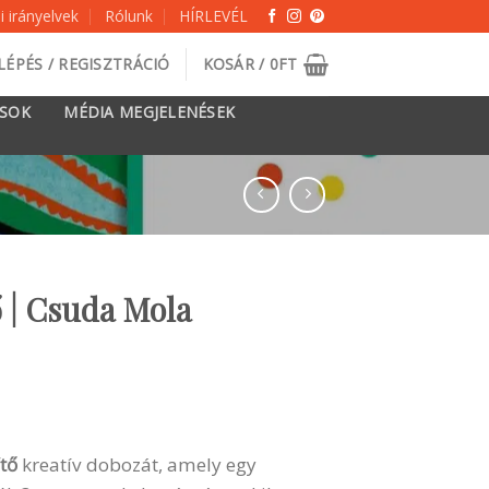
 irányelvek
Rólunk
HÍRLEVÉL
LÉPÉS / REGISZTRÁCIÓ
KOSÁR /
0
FT
ÁSOK
MÉDIA MEGJELENÉSEK
 | Csuda Mola
tő
kreatív dobozát, amely egy