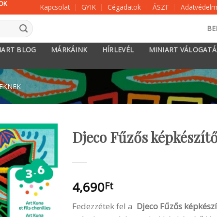
KOK
Kapcsolat
GYIK
Cégadatok
ÁSZF
Adatvédelmi
BE
IART BLOG
MÁRKÁINK
HÍRLEVÉL
MINIART VÁLOGAT
KEKNEK
Djeco Fűzős képkészítő
4,690
Ft
Fedezzétek fel a
Djeco
Fűzős képkészí