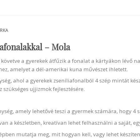
RKA
iafonalakkal – Mola
t követve a gyerekek átfűzik a fonalat a kártyákon lévő n
hez, amelyet a dél-amerikai kuna művészet ihletett.
ység, ahol a gyerekek zseníliafonalból 4 szép mintát ké
 szükséges ujjizmok fejlesztésére.
ység, amely lehetővé teszi a gyermek számára, hogy 4 sz
van a készletben, kreatívan lehet felhasználni a saját, e
épben mutatja meg, mit hogyan kell, vagy lehet készíteni