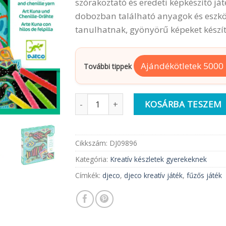
szórakoztató és eredeti képkészítő já
dobozban található anyagok és eszköz
tanulhatnak, gyönyörű képeket készít
Ajándékötletek 5000 F
További tippek
Djeco Fűzős képkészítő | Csuda Mola m
KOSÁRBA TESZEM
Cikkszám:
DJ09896
Kategória:
Kreatív készletek gyerekeknek
Címkék:
djeco
,
djeco kreatív játék
,
fűzős játék