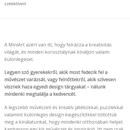
szelektíven!
A MiniArt azért van itt, hogy felrázza a kreativitás
világát, és minden korosztálynak kínáljon valami
különlegeset.
Legyen szó gyerekekről, akik most fedezik fel a
művészet varázsát, vagy felnőttekről, akik szívesen
visznek haza egyedi design tárgyakat – nálunk
mindenki megtalálja a kedvencét.
A legszebb művészeti és kreatív játékokkal, puzzlekkal
valamint különleges design kiegészítőkkel töltöttük
meg a kínálatunkat, hogy mindenki otthonában helyet
kaphasson egy kis művészet és inspiráció. Itt nem csak