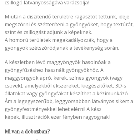
csillogó látványosságává varázsolja!
Miután a díszítendő területre ragasztót tettünk, ideje
megszórni és szétteríteni a gyöngyöket, hogy textúrát,
színt és csillogást adjunk a képeknek.
A homorú területek megakadályozzák, hogy a
gyöngyök szétszóródjanak a tevékenység során.
A készletben lévő maggyöngyök hasolnóak a
gyöngyfűzéshez használt gyöngyökhöz. A
maggyöngyök apró, kerek, színes gyöngyök (vagy
csövek), amelyekből ékszereket, kiegészítőket, 3D-s
állatokat vagy gyöngyfákat készíthet a kézimunkázó.
Ám a legegyszerűbb, leggyorsabban látványos sikert a
gyöngyfestményekkel lehet elérni! A kész
képek, illusztrációk ezer fényben ragyognak!
Mi van a dobozban?