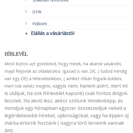
GYIK
Fiókom
Elállás a vásárlástól
HÍRLEVÉL
Most biztos azt gondolod, hogy minek, ha akarok vásárolni,
majd feljövök az oldalatokra. Igazad is van..DE, ( tudod mindig
van egy DE) a hírleveleinkben, ( amiket ritkán fogunk küldeni,
vagyis nem, hanem azért, mert mi
mert tök nehéz megírni,
is utáljuk, ha sok Hírlevelet kapunk) csak fontos dolgok
lesznek. Ha akció lesz, akkor szólunk mindenképp, és
mondjuk egy hónapban egyszer összeszedjük neked a
legérdekesebb híreket, újdonságokat, vagy ha éppen új
márka érkezik hozzánk ( nagyra törő terveink vannak
ám) .