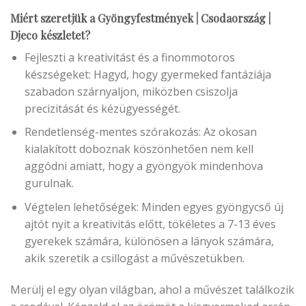
Miért szeretjük a Gyöngyfestmények | Csodaország |
Djeco készletet?
Fejleszti a kreativitást és a finommotoros
készségeket: Hagyd, hogy gyermeked fantáziája
szabadon szárnyaljon, miközben csiszolja
precizitását és kézügyességét.
Rendetlenség-mentes szórakozás: Az okosan
kialakított doboznak köszönhetően nem kell
aggódni amiatt, hogy a gyöngyök mindenhova
gurulnak.
Végtelen lehetőségek: Minden egyes gyöngycső új
ajtót nyit a kreativitás előtt, tökéletes a 7-13 éves
gyerekek számára, különösen a lányok számára,
akik szeretik a csillogást a művészetükben.
Merülj el egy olyan világban, ahol a művészet találkozik