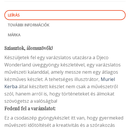
LEÍRÁS
TOVÁBBI INFORMÁCIÓK
MÁRKA
Sziasztok, álomszövők!
Készüljetek fel egy varázslatos utazásra a Djeco
Wonderland üveggyöngy készletével, egy varázslatos
művészeti kalanddal, amely messze nem egy átlagos
kézműves készlet. A tehetséges illusztrátor,
Muriel
Kerba
által készített készlet nem csak a művészetről
szól, hanem arról is, hogy történeteket és álmokat
szövögetsz a valóságba!
Fedezd fel a varázslatot:
Ez a csodaszép gyöngykészlet itt van, hogy gyermeked
művészeti időtöltését a kreativitás és a szórakozás