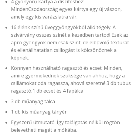
4 gyönyörű kártya a díszítéshez:
MindenCsodaország egyes kártya egy új vászon,
amely egy kis varázslatra vár.
16 élénk színű üveggyöngyökből álló tégely: A
szivárvány összes színét a kezedben tartod! Ezek az
apró gyöngyök nem csak színt, de elbűvölő textúrát
és ellenállhatatlan csillogást is kölcsönöznek a
képnek.
Könnyen használható ragasztó és ecset: Minden,
amire gyermekednek szüksége van ahhoz, hogy a
csillámokat oda ragassza, ahová szeretné.3 db tubus
ragasztó,1 db ecset és 4 fapálca
3 db műanyag tálca
1 db kis műanyag tányér
Egyszerű útmutató: Így találgatás nélkül rögtön
belevetheti magát a mókába.