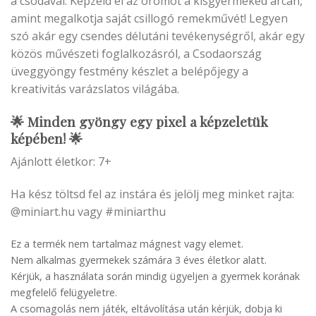
a csodával. Képzeld el az örömöt a kisgyermeked arcán,
amint megalkotja saját csillogó remekművét! Legyen
szó akár egy csendes délutáni tevékenységről, akár egy
közös művészeti foglalkozásról, a Csodaország
üveggyöngy festmény készlet a belépőjegy a
kreativitás varázslatos világába.
🌟 Minden gyöngy egy pixel a képzeletük
képében! 🌟
Ajánlott életkor: 7+
Ha kész töltsd fel az instára és jelölj meg minket rajta:
@miniart.hu vagy #miniarthu
Ez a termék nem tartalmaz mágnest vagy elemet.
Nem alkalmas gyermekek számára 3 éves életkor alatt.
Kérjük, a használata során mindig ügyeljen a gyermek korának
megfelelő felügyeletre.
A csomagolás nem játék, eltávolítása után kérjük, dobja ki