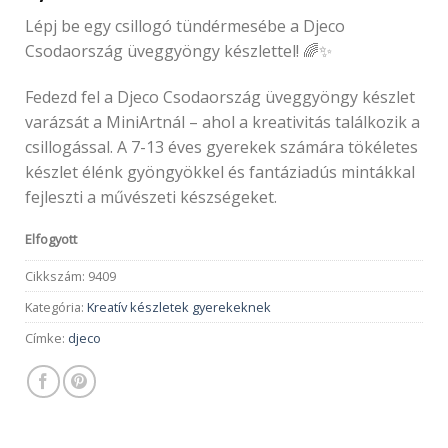
Lépj be egy csillogó tündérmesébe a Djeco
Csodaország üveggyöngy készlettel! 🌈✨
Fedezd fel a Djeco Csodaország üveggyöngy készlet
varázsát a MiniArtnál – ahol a kreativitás találkozik a
csillogással. A 7-13 éves gyerekek számára tökéletes
készlet élénk gyöngyökkel és fantáziadús mintákkal
fejleszti a művészeti készségeket.
Elfogyott
Cikkszám:
9409
Kategória:
Kreatív készletek gyerekeknek
Címke:
djeco