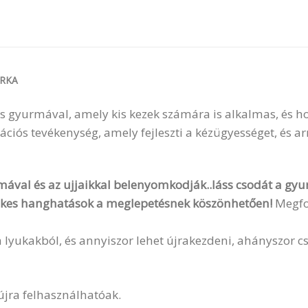
RKA
 gyurmával, amely kis kezek számára is alkalmas, és h
ós tevékenység, amely fejleszti a kézügyességet, és ar
mával és az ujjaikkal belenyomkodják..láss csodát a gyu
 lelkes hanghatások a meglepetésnek köszönhetően!
Megfor
 lyukakból, és annyiszor lehet újrakezdeni, ahányszor cs
 újra felhasználhatóak.