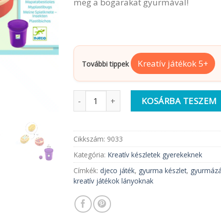
meg a bogarakat gyurmával!
Kreatív játékok 5+
További tippek
Djeco Gyurmaformázó készlet | Bogarak
KOSÁRBA TESZEM
Cikkszám:
9033
Kategória:
Kreatív készletek gyerekeknek
Címkék:
djeco játék
,
gyurma készlet
,
gyurmáz
kreatív játékok lányoknak