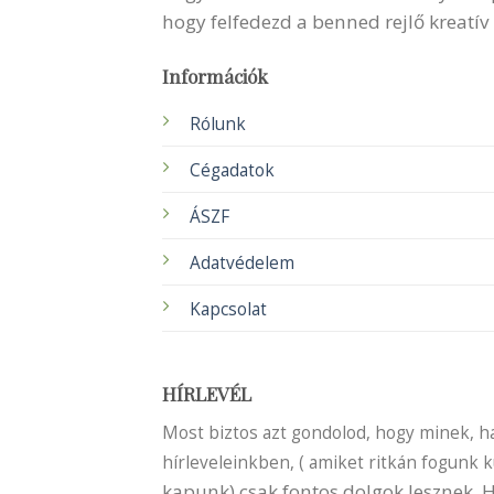
hogy felfedezd a benned rejlő kreatív
Információk
Rólunk
Cégadatok
ÁSZF
Adatvédelem
Kapcsolat
HÍRLEVÉL
Most biztos azt gondolod, hogy minek, ha 
hírleveleinkben, ( amiket ritkán fogunk 
kapunk) csak fontos dolgok lesznek.