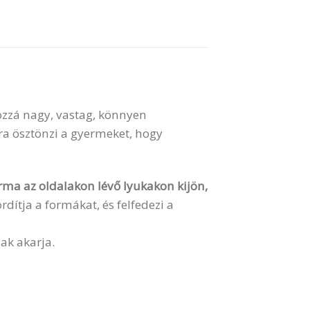
ozzá nagy, vastag, könnyen
ra ösztönzi a gyermeket, hogy
rma az oldalakon lévő lyukakon kijön,
dítja a formákat, és felfedezi a
ak akarja.