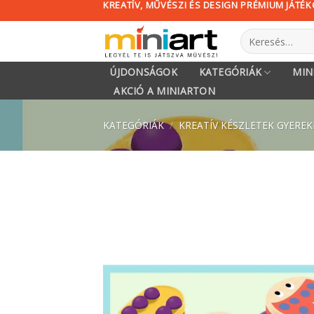
KREATÍV, MŰVÉSZI ÉS DESIGN PRÉMIUM JÁTÉ
Skip
to
Keresés
content
a
következőre:
ÚJDONSÁGOK
KATEGÓRIÁK
MIN
AKCIÓ A MINIARTON
KATEGÓRIÁK
/
KREATÍV KÉSZLETEK GYERE