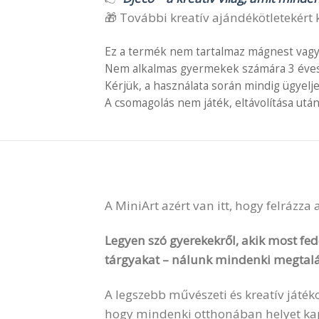
🎁 További kreatív ajándékötletekért k
Ez a termék nem tartalmaz mágnest vagy
Nem alkalmas gyermekek számára 3 éves é
Kérjük, a használata során mindig ügyelj
A csomagolás nem játék, eltávolítása után
A MiniArt azért van itt, hogy felrázza
Legyen szó gyerekekről, akik most fede
tárgyakat – nálunk mindenki megtalá
A legszebb művészeti és kreatív játék
hogy mindenki otthonában helyet kapha