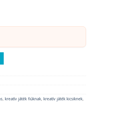
 mennyiség
ás
,
kreatív játék fiúknak
,
kreatív játék kicsiknek
,