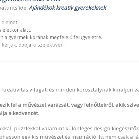
attints ide:
Ajándékok kreatív gyerekeknek
 elemet.
letkor alatt.
en a gyermek korának megfelelő felügyeletre.
 kérjük, dobja ki szelektíven!
 a kreativitás világát, és minden korosztálynak kínáljon 
zik fel a művészet varázsát, vagy felnőttekről, akik szí
lja a kedvencét.
okkal, puzzlekkal valamint különleges design kiegészítők
sson egy kis művészet és inspiráció. Itt nem csak a ját