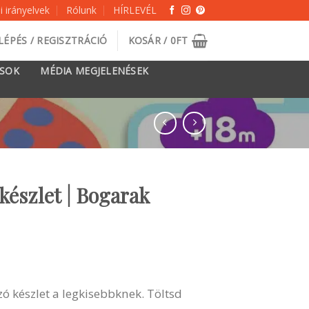
 irányelvek
Rólunk
HÍRLEVÉL
LÉPÉS / REGISZTRÁCIÓ
KOSÁR /
0
FT
ÁSOK
MÉDIA MEGJELENÉSEK
észlet | Bogarak
ó készlet a legkisebbknek. Töltsd