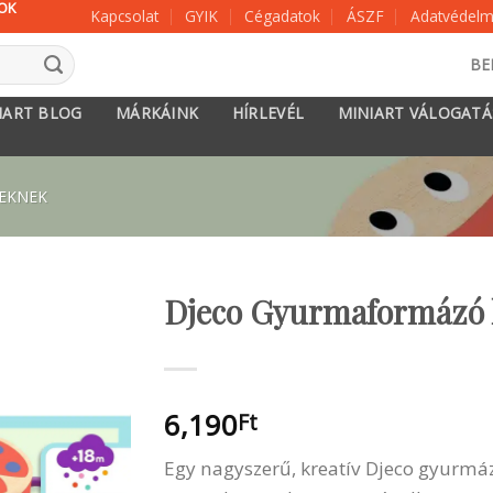
KOK
Kapcsolat
GYIK
Cégadatok
ÁSZF
Adatvédelmi
BE
IART BLOG
MÁRKÁINK
HÍRLEVÉL
MINIART VÁLOGAT
KEKNEK
Djeco Gyurmaformázó k
6,190
Ft
Egy nagyszerű, kreatív Djeco gyurmáz