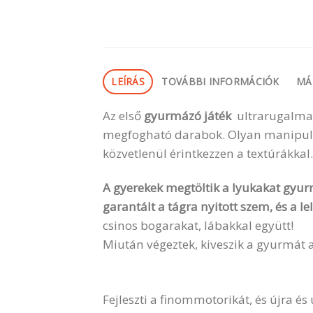
LEÍRÁS
TOVÁBBI INFORMÁCIÓK
MÁ
Az első
gyurmázó játék
ultrarugalmas
megfogható darabok. Olyan manipuláci
közvetlenül érintkezzen a textúrákkal.
A gyerekek megtöltik a lyukakat gyur
garantált a tágra nyitott szem, és a
csinos bogarakat, lábakkal együtt!
Miután végeztek, kiveszik a gyurmát a
Fejleszti a finommotorikát, és újra és