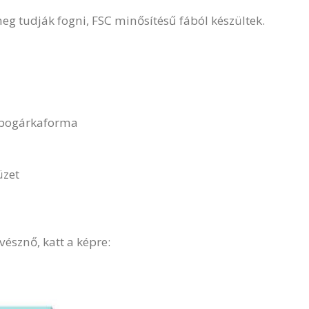
g tudják fogni, FSC minősítésű fából készültek.
t bogárkaforma
)
üzet
észnő, katt a képre: