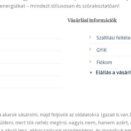
 energiákat – mindezt stílusosan és szórakoztatóan!
Vásárlási információk
Szállítási feltét
GYIK
Fiókom
Elállás a vásár
akarok vásárolni, majd feljövök az oldalatokra. Igazad is van..
vagyis nem, hanem azért, m
küldeni, mert tök nehéz megírni,
 Ha akció lesz, akkor szólunk mindenképp, és mondjuk e