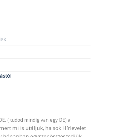
elek
lástól
DE, ( tudod mindig van egy DE) a
ert mi is utáljuk, ha sok Hírlevelet
gy hónapban egyszer összeszedjük