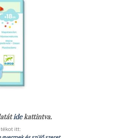
latát
ide
kattintva.
ékot itt:
n gyermek és szülő szeret