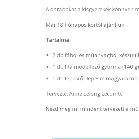
A darabokat a kisgyerekek könnyen me
Már 18 hónapos kortól ajánljuk
Tartalma:
2 db fából és műanyagból készül
1 db lila modellező gyurma (140 g
1 db lépésről-lépésre magyarázó f
Tervezte: Anne Lelong Lecomte
Nézd meg mi mindent tervezett a műv