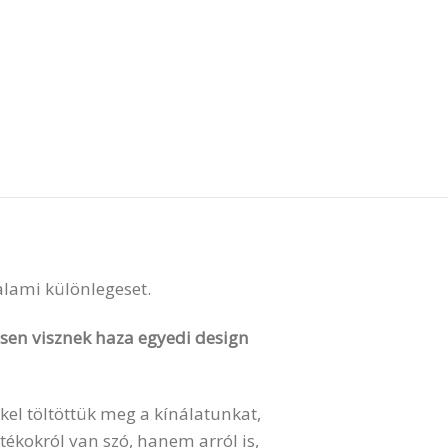
valami különlegeset.
vesen visznek haza egyedi design
kel töltöttük meg a kínálatunkat,
ékokról van szó, hanem arról is,