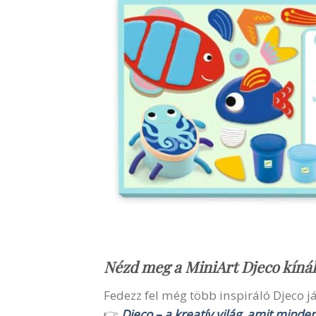
Nézd meg a MiniArt Djeco kíná
Fedezz fel még több inspiráló Djeco ját
👉
Djeco – a kreatív világ, amit minde