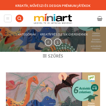
Skip
KREATÍV, MŰVÉSZI ÉS DESIGN PRÉMIUM JÁTÉKOK
to
content
KATEGÓRIÁK
/
KREATÍV KÉSZLETEK GYEREKEKNEK
SZŰRÉS