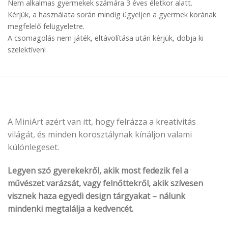
Nem alkalmas gyermekek számára 3 éves életkor alatt.
Kérjük, a használata során mindig ügyeljen a gyermek korának
megfelelő felügyeletre.
A csomagolás nem játék, eltávolítása után kérjük, dobja ki
szelektíven!
A MiniArt azért van itt, hogy felrázza a kreativitás
világát, és minden korosztálynak kínáljon valami
különlegeset.
Legyen szó gyerekekről, akik most fedezik fel a
művészet varázsát, vagy felnőttekről, akik szívesen
visznek haza egyedi design tárgyakat – nálunk
mindenki megtalálja a kedvencét.