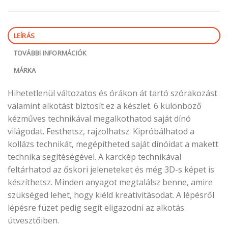
LEÍRÁS
TOVÁBBI INFORMÁCIÓK
MÁRKA
Hihetetlenül változatos és órákon át tartó szórakozást
valamint alkotást biztosít ez a készlet. 6 különböző
kézműves technikával megalkothatod saját dínó
világodat. Festhetsz, rajzolhatsz. Kipróbálhatod a
kollázs technikát, megépítheted saját dínóidat a makett
technika segítéségével. A karckép technikával
feltárhatod az őskori jeleneteket és még 3D-s képet is
készíthetsz. Minden anyagot megtalálsz benne, amire
szükséged lehet, hogy kiéld kreativitásodat. A lépésről
lépésre füzet pedig segít eligazodni az alkotás
útvesztőiben.