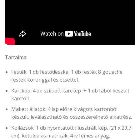
Tartalma:
Festék: 1 db festődeszka, 1 db festék 8 gouache
festék koronggal és ecsettel.
Karckép: 4 db sziluett karckép + 1 db fából készült
karctoll.
Makett állatok: 4 lap előre kivágott kartonból
készült, leválasztható és összeszerelhető alkatrész.
Kollázsok: 1 db nyomtatott illusztrált kép, (21 x 29,7
cm), kétoldalas matricák, 4 ív fémes anyag.