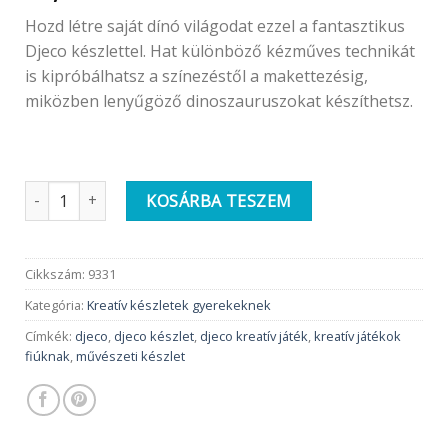
Hozd létre saját dínó világodat ezzel a fantasztikus
Djeco készlettel. Hat különböző kézműves technikát
is kipróbálhatsz a színezéstől a makettezésig,
miközben lenyűgöző dinoszauruszokat készíthetsz.
Djeco 6 technika 1 dobozban | Dinoszauruszok világa mennyisé
KOSÁRBA TESZEM
Cikkszám:
9331
Kategória:
Kreatív készletek gyerekeknek
Címkék:
djeco
,
djeco készlet
,
djeco kreatív játék
,
kreatív játékok
fiúknak
,
művészeti készlet