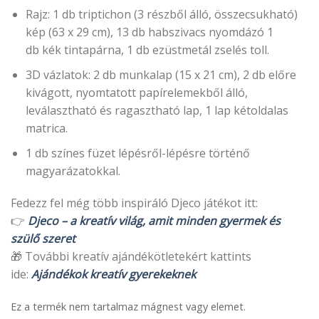
Rajz: 1 db triptichon (3 részből álló, összecsukható)
kép (63 x 29 cm), 13 db habszivacs nyomdázó 1
db kék tintapárna, 1 db ezüstmetál zselés toll.
3D vázlatok: 2 db munkalap (15 x 21 cm), 2 db előre
kivágott, nyomtatott papírelemekből álló,
leválasztható és ragasztható lap, 1 lap kétoldalas
matrica.
1 db színes füzet lépésről-lépésre történő
magyarázatokkal.
Fedezz fel még több inspiráló Djeco játékot itt:
👉
Djeco – a kreatív világ, amit minden gyermek és
szülő szeret
🎁 További kreatív ajándékötletekért kattints
ide:
Ajándékok kreatív gyerekeknek
Ez a termék nem tartalmaz mágnest vagy elemet.