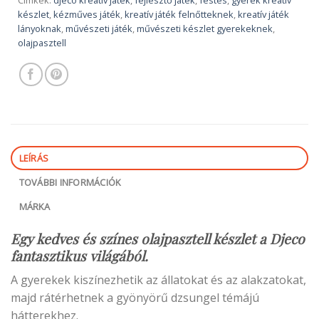
Címkék:
djeco kreatív játék
,
fejlesztő játék
,
festés
,
gyerek kreatív
készlet
,
kézműves játék
,
kreatív játék felnőtteknek
,
kreatív játék
lányoknak
,
művészeti játék
,
művészeti készlet gyerekeknek
,
olajpasztell
LEÍRÁS
TOVÁBBI INFORMÁCIÓK
MÁRKA
Egy kedves és színes olajpasztell készlet a Djeco
fantasztikus világából.
A gyerekek kiszínezhetik az állatokat és az alakzatokat,
majd rátérhetnek a gyönyörű dzsungel témájú
hátterekhez.