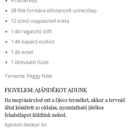
4 háttérkép
28 féle formára előstancolt színezőlap
12 színű olajpasztell kréta
1 db ragasztó stift
1 db kaparó eszköz
1 db ecset
1 útmutató füzet
Tervezte: Peggy Nille
FIGYELEM: AJÁNDÉKOT ADUNK
Ha megvásárolod ezt a Djeco terméket, akkor a tervező
által készített 10 oldalas, nyomtatható játékos
feladatlapot küldünk neked.
Ajánlott életkor: 6+