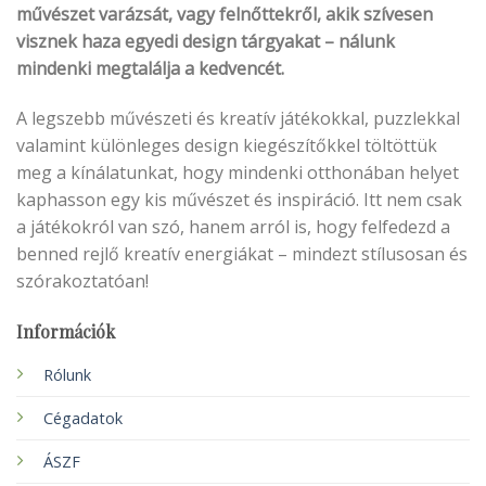
művészet varázsát, vagy felnőttekről, akik szívesen
visznek haza egyedi design tárgyakat – nálunk
mindenki megtalálja a kedvencét.
A legszebb művészeti és kreatív játékokkal, puzzlekkal
valamint különleges design kiegészítőkkel töltöttük
meg a kínálatunkat, hogy mindenki otthonában helyet
kaphasson egy kis művészet és inspiráció. Itt nem csak
a játékokról van szó, hanem arról is, hogy felfedezd a
benned rejlő kreatív energiákat – mindezt stílusosan és
szórakoztatóan!
Információk
Rólunk
Cégadatok
ÁSZF