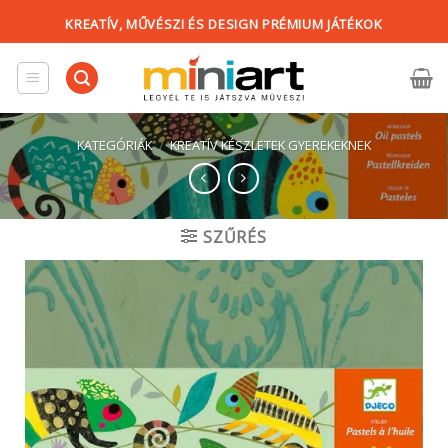
Skip
KREATÍV, MŰVÉSZI ÉS DESIGN PRÉMIUM JÁTÉKOK
to
content
KATEGÓRIÁK
/
KREATÍV KÉSZLETEK GYEREKEKNEK
SZŰRÉS