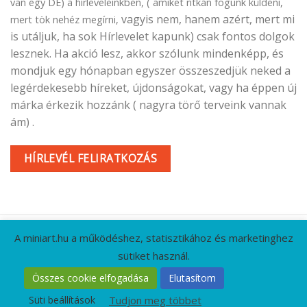
van egy DE) a hírleveleinkben, ( amiket ritkán fogunk küldeni,
vagyis nem, hanem azért, mert mi
mert tök nehéz megírni,
is utáljuk, ha sok Hírlevelet kapunk) csak fontos dolgok
lesznek. Ha akció lesz, akkor szólunk mindenképp, és
mondjuk egy hónapban egyszer összeszedjük neked a
legérdekesebb híreket, újdonságokat, vagy ha éppen új
márka érkezik hozzánk ( nagyra törő terveink vannak
ám) .
HÍRLEVÉL FELIRATKOZÁS
A miniart.hu a működéshez, statisztikához és marketinghez
sütiket használ.
KAPCSOLAT
GYIK
CÉGADATOK
ÁSZF
Összes cookie elfogadása
Elutasítom
ADATVÉDELMI IRÁNYELVEK
RÓLUNK
HÍRLEVÉL
Süti beállítások
Tudjon meg többet
Minden jog fenntartva 2026 ©
MiniArt