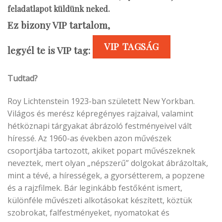
feladatlapot küldünk neked.
Ez bizony VIP tartalom,
VIP TAGSÁG
legyél te is VIP tag:
Tudtad?
Roy Lichtenstein 1923-ban született New Yorkban.
Világos és merész képregényes rajzaival, valamint
hétköznapi tárgyakat ábrázoló festményeivel vált
híressé. Az 1960-as években azon művészek
csoportjába tartozott, akiket popart művészeknek
neveztek, mert olyan „népszerű” dolgokat ábrázoltak,
mint a tévé, a hírességek, a gyorsétterem, a popzene
és a rajzfilmek. Bár leginkább festőként ismert,
különféle művészeti alkotásokat készített, köztük
szobrokat, falfestményeket, nyomatokat és