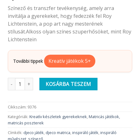
Színező és transzfer tevékenység, amely arra
invitálja a gyerekeket, hogy fedezzék fel Roy
Lichtenstein, a pop art nagy mesterének
stílusát.Alkoss olyan színes szuperhősöket, mint Roy
Lichtenstein
Kreatív játékok 5+
További tippek
Djeco Művészeti műhely | Szuperhősök - Inspired by Roy Licht
KOSÁRBA TESZEM
Cikkszám:
9376
Kategóriák:
Kreatív készletek gyerekeknek
,
Matricás játékok,
matricás poszterek
Címkék:
djeco játék
,
djeco matrica
,
inspiráló játék
,
inspiráló
művészet
,
színező