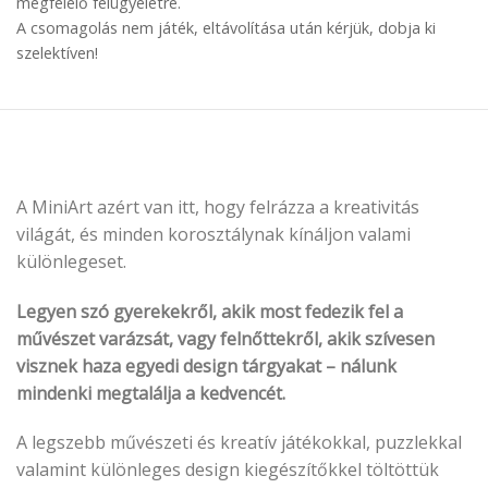
megfelelő felügyeletre.
A csomagolás nem játék, eltávolítása után kérjük, dobja ki
szelektíven!
A MiniArt azért van itt, hogy felrázza a kreativitás
világát, és minden korosztálynak kínáljon valami
különlegeset.
Legyen szó gyerekekről, akik most fedezik fel a
művészet varázsát, vagy felnőttekről, akik szívesen
visznek haza egyedi design tárgyakat – nálunk
mindenki megtalálja a kedvencét.
A legszebb művészeti és kreatív játékokkal, puzzlekkal
valamint különleges design kiegészítőkkel töltöttük