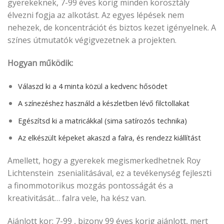
gyerekeknek, 7-99 éves korig minden korosztály
élvezni fogja az alkotást. Az egyes lépések nem
nehezek, de koncentrációt és biztos kezet igényelnek. A
színes útmutatók végigvezetnek a projekten.
Hogyan működik:
Válaszd ki a 4 minta közül a kedvenc hősödet
A színezéshez használd a készletben lévő filctollakat
Egészítsd ki a matricákkal (sima satírozós technika)
Az elkészült képeket akaszd a falra, és rendezz kiállítást
Amellett, hogy a gyerekek megismerkedhetnek Roy
Lichtenstein zsenialitásával, ez a tevékenység fejleszti
a finommotorikus mozgás pontosságát és a
kreativitását… falra vele, ha kész van.
Ajánlott kor: 7-99 , bizony 99 éves korig ajánlott, mert