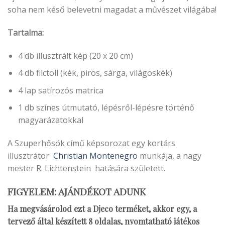
soha nem késő belevetni magadat a művészet világába!
Tartalma:
4 db illusztrált kép (20 x 20 cm)
4 db filctoll (kék, piros, sárga, világoskék)
4 lap satírozós matrica
1 db színes útmutató, lépésről-lépésre történő
magyarázatokkal
A Szuperhősök című képsorozat egy kortárs
illusztrátor
Christian Montenegro
munkája, a nagy
mester R. Lichtenstein hatására született.
FIGYELEM: AJÁNDÉKOT ADUNK
Ha megvásárolod ezt a Djeco terméket, akkor egy, a
tervező által készített 8 oldalas, nyomtatható játékos