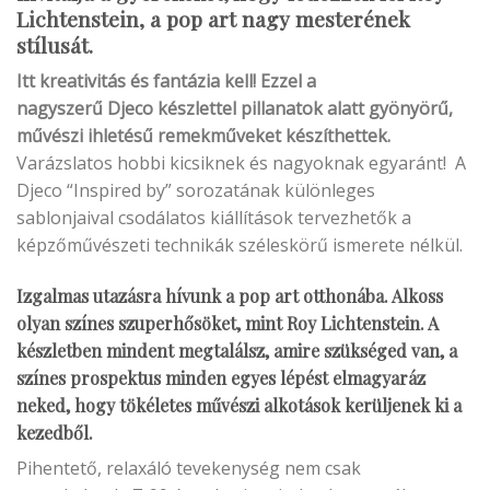
Lichtenstein, a pop art nagy mesterének
stílusát.
Itt kreativitás és fantázia kell! Ezzel a
nagyszerű Djeco készlettel pillanatok alatt gyönyörű,
művészi ihletésű remekműveket készíthettek.
Varázslatos hobbi kicsiknek és nagyoknak egyaránt! A
Djeco “Inspired by” sorozatának különleges
sablonjaival csodálatos kiállítások tervezhetők a
képzőművészeti technikák széleskörű ismerete nélkül.
Izgalmas utazásra hívunk a pop art otthonába. Alkoss
olyan színes szuperhősöket, mint Roy Lichtenstein. A
készletben mindent megtalálsz, amire szükséged van, a
színes prospektus minden egyes lépést elmagyaráz
neked, hogy tökéletes művészi alkotások kerüljenek ki a
kezedből.
Pihentető, relaxáló tevekenység nem csak