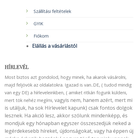
Szállítási feltételek
GYIK
Fiókom
Elállás a vásárlástól
HÍRLEVÉL
Most biztos azt gondolod, hogy minek, ha akarok vásárolni,
majd feljövök az oldalatokra. Igazad is van..DE, ( tudod mindig
van egy DE) a hírleveleinkben, ( amiket ritkán fogunk küldeni,
vagyis nem, hanem azért, mert mi
mert tök nehéz megírni,
is utáljuk, ha sok Hírlevelet kapunk) csak fontos dolgok
lesznek. Ha akció lesz, akkor szólunk mindenképp, és
mondjuk egy hónapban egyszer összeszedjük neked a
legérdekesebb híreket, újdonságokat, vagy ha éppen új