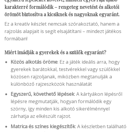
karakterré formálódik – rengeteg nevetést és alkotói
örömöt biztosítva a kicsiknek és nagyoknak egyaránt.
Ez a kreatív készlet nemcsak szórakoztató, hanem a
rajzolás alapjait is segít elsajátítani – mindezt játékos
formában!
Miért imádják a gyerekek és a szülők egyaránt?
Közös alkotás öröme
: Ez a játék ideális arra, hogy
gyerekek barátokkal, testvérekkel vagy szülőkkel
közösen rajzoljanak, miközben megtanulják a
különböző rajzeszközök használatát
Egyszerű, követhető lépések
: A kártyákon lépésről
lépésre megmutatják, hogyan formálódik egy
szörny, így minden kis alkotó sikerélménnyel
zárhatja az elkészült rajzot.
Matrica és színes kiegészítők
: A készletben található