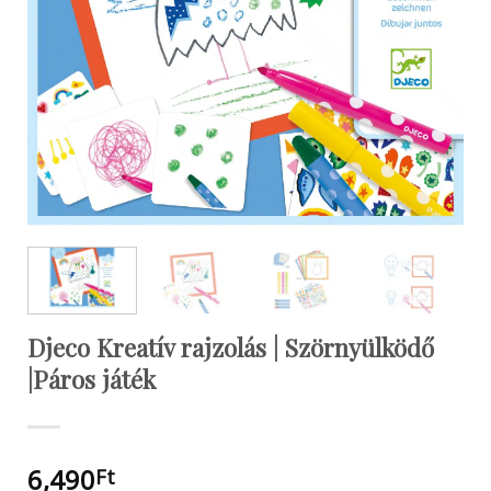
Djeco Kreatív rajzolás | Szörnyülködő
|Páros játék
6,490
Ft