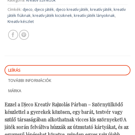
Címkék:
djeco
,
djeco játék
,
djeco kreatív játék
,
kreatív játék
,
kreatív
játék fiúknak
,
kreatív játék kicsiknek
,
kreatív játék lányoknak
,
Kreatív készlet
LEÍRÁS
TOVÁBBI INFORMÁCIÓK
MÁRKA
Ezzel a Djeco Kreatív Rajzolás Párban – Szörnyülködő
készlettel a gyerekek közösen, egy barát, testvér vagy
szülő társaságában alkothatnak vicces kis szörnyeket! A
játék során felváltva húzzák az útmutató kártyákat, és az
egyszerű lépéseket követve, minden egyes rajz újabb