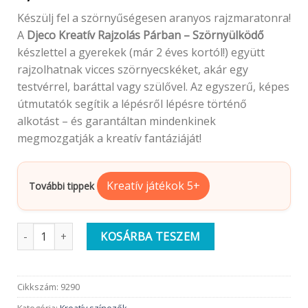
Készülj fel a szörnyűségesen aranyos rajzmaratonra!
A
Djeco Kreatív Rajzolás Párban – Szörnyülködő
készlettel a gyerekek (már 2 éves kortól!) együtt
rajzolhatnak vicces szörnyecskéket, akár egy
testvérrel, baráttal vagy szülővel. Az egyszerű, képes
útmutatók segítik a lépésről lépésre történő
alkotást – és garantáltan mindenkinek
megmozgatják a kreatív fantáziáját!
Kreatív játékok 5+
További tippek
Djeco Kreatív rajzolás | Szörnyülködő |Páros játék mennyiség
KOSÁRBA TESZEM
Cikkszám:
9290
Kategória:
Kreatív színezők