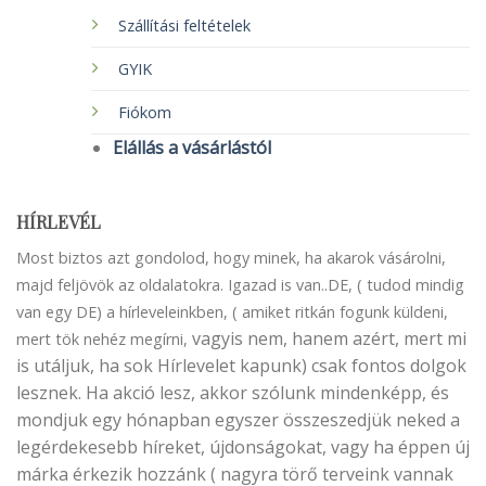
Szállítási feltételek
GYIK
Fiókom
Elállás a vásárlástól
HÍRLEVÉL
Most biztos azt gondolod, hogy minek, ha akarok vásárolni,
majd feljövök az oldalatokra. Igazad is van..DE, ( tudod mindig
van egy DE) a hírleveleinkben, ( amiket ritkán fogunk küldeni,
vagyis nem, hanem azért, mert mi
mert tök nehéz megírni,
is utáljuk, ha sok Hírlevelet kapunk) csak fontos dolgok
lesznek. Ha akció lesz, akkor szólunk mindenképp, és
mondjuk egy hónapban egyszer összeszedjük neked a
legérdekesebb híreket, újdonságokat, vagy ha éppen új
márka érkezik hozzánk ( nagyra törő terveink vannak