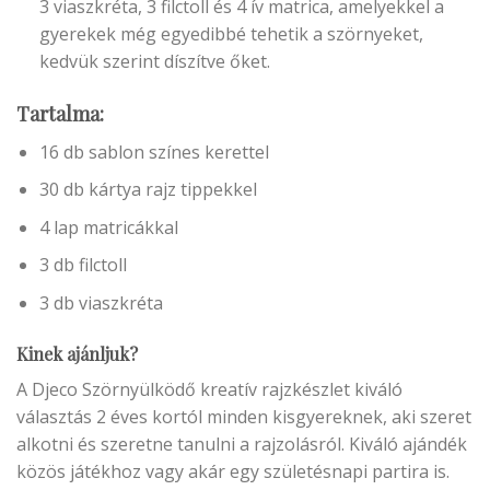
3 viaszkréta, 3 filctoll és 4 ív matrica, amelyekkel a
gyerekek még egyedibbé tehetik a szörnyeket,
kedvük szerint díszítve őket.
Tartalma:
16 db sablon színes kerettel
30 db kártya rajz tippekkel
4 lap matricákkal
3 db filctoll
3 db viaszkréta
Kinek ajánljuk?
A Djeco Szörnyülködő kreatív rajzkészlet kiváló
választás 2 éves kortól minden kisgyereknek, aki szeret
alkotni és szeretne tanulni a rajzolásról. Kiváló ajándék
közös játékhoz vagy akár egy születésnapi partira is.