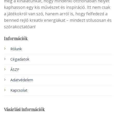
meg a kínálatunkat, hogy mindenki otthonában helyet
kaphasson egy kis művészet és inspiráció. Itt nem csak
a játékokról van szó, hanem arról is, hogy felfedezd a
benned rejlő kreatív energiákat – mindezt stílusosan és
szórakoztatóan!
Információk
Rólunk
Cégadatok
ÁSZF
Adatvédelem
Kapcsolat
Vásárlási információk