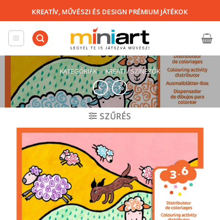
Skip
KREATÍV, MŰVÉSZI ÉS DESIGN PRÉMIUM JÁTÉKOK
to
content
KATEGÓRIÁK
/
KREATÍV SZÍNEZŐK
SZŰRÉS