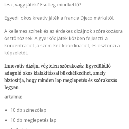
lesz, vagy játék? Esetleg mindkettő?
Egyedi, okos kreatív játék a francia Djeco márkától.
A kellemes színek és az érdekes dizájnok szórakozásra
ösztönöznek. A gyerkőc játék közben fejleszti a
koncentrációt ,a szem-kéz koordinációt, és ösztönzi a
képzeletét.
Innovatív dizájn, végtelen szórakozás: Egyedülálló
adagoló okos kialakítással büszkélkedhet, amely
biztosítja, hogy minden lap meglepetés és szórakozás
legyen.
artalma:
10 db színezőlap
10 db meglepetés lap