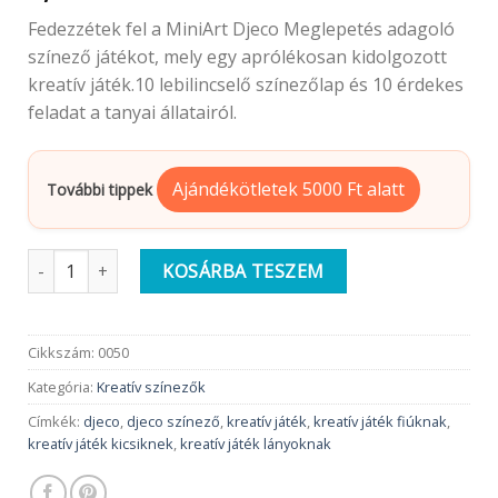
Fedezzétek fel a MiniArt Djeco Meglepetés adagoló
színező játékot, mely egy aprólékosan kidolgozott
kreatív játék.10 lebilincselő színezőlap és 10 érdekes
feladat a tanyai állatairól.
Ajándékötletek 5000 Ft alatt
További tippek
Djeco Meglepetés adagoló színező | Tanya mennyiség
KOSÁRBA TESZEM
Cikkszám:
0050
Kategória:
Kreatív színezők
Címkék:
djeco
,
djeco színező
,
kreatív játék
,
kreatív játék fiúknak
,
kreatív játék kicsiknek
,
kreatív játék lányoknak