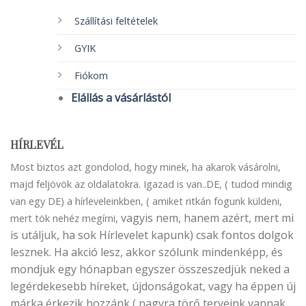
Szállítási feltételek
GYIK
Fiókom
Elállás a vásárlástól
HÍRLEVÉL
Most biztos azt gondolod, hogy minek, ha akarok vásárolni,
majd feljövök az oldalatokra. Igazad is van..DE, ( tudod mindig
van egy DE) a hírleveleinkben, ( amiket ritkán fogunk küldeni,
vagyis nem, hanem azért, mert mi
mert tök nehéz megírni,
is utáljuk, ha sok Hírlevelet kapunk) csak fontos dolgok
lesznek. Ha akció lesz, akkor szólunk mindenképp, és
mondjuk egy hónapban egyszer összeszedjük neked a
legérdekesebb híreket, újdonságokat, vagy ha éppen új
márka érkezik hozzánk ( nagyra törő terveink vannak