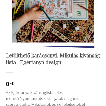
Letölthető karácsonyi, Mikulás kívánság
lista | Egértanya design
0
Ft
Az Egértanya kívánságlista a4es
méretű.Nyomtassátok ki, írjatok meg mit
szeretnétek a Mikulástól, és ne felejtsétek el