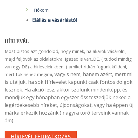
Fiókom
Elállás a vásárlástól
HÍRLEVÉL
Most biztos azt gondolod, hogy minek, ha akarok vásárolni,
majd feljövök az oldalatokra. Igazad is van..DE, ( tudod mindig
van egy DE) a hírleveleinkben, ( amiket ritkán fogunk küldeni,
vagyis nem, hanem azért, mert mi
mert tök nehéz megírni,
is utáljuk, ha sok Hírlevelet kapunk) csak fontos dolgok
lesznek. Ha akció lesz, akkor szólunk mindenképp, és
mondjuk egy hónapban egyszer összeszedjük neked a
legérdekesebb híreket, újdonságokat, vagy ha éppen új
márka érkezik hozzánk ( nagyra törő terveink vannak
ám) .
HÍRLEVÉL FELIRATKOZÁS