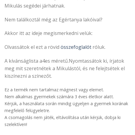
Mikulás segédei járhatnak.
Nem találkoztál még az Egértanya lakóival?
Akkor itt az ideje megismerkedni velük:
Olvassátok el ezt a rövid
összefoglalót
róluk.
A kívánságlista a4es méretű.Nyomtassátok ki, írjatok
meg mit szeretnétek a Mikulástól, és ne felejtsétek el
kiszínezni a színezőt.
Ez a termék nem tartalmaz mágnest vagy elemet.
Nem alkalmas gyermekek számára 3 éves életkor alatt.
Kérjük, a használata során mindig ügyeljen a gyermek korának
megfelelő felügyeletre.
A csomagolás nem játék, eltávolítása után kérjük, dobja ki
szelektíven!