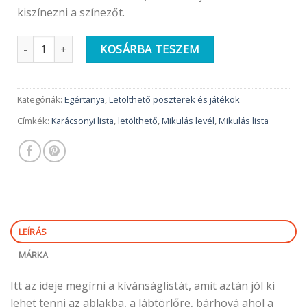
kiszínezni a színezőt.
Letölthető karácsonyi, Mikulás kívánság lista | Egértanya desi
KOSÁRBA TESZEM
Kategóriák:
Egértanya
,
Letölthető poszterek és játékok
Címkék:
Karácsonyi lista
,
letölthető
,
Mikulás levél
,
Mikulás lista
LEÍRÁS
MÁRKA
Itt az ideje megírni a kívánságlistát, amit aztán jól ki
lehet tenni az ablakba, a lábtörlőre, bárhová ahol a