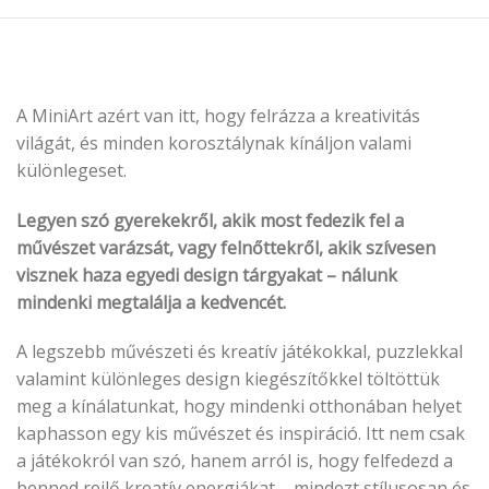
A MiniArt azért van itt, hogy felrázza a kreativitás
világát, és minden korosztálynak kínáljon valami
különlegeset.
Legyen szó gyerekekről, akik most fedezik fel a
művészet varázsát, vagy felnőttekről, akik szívesen
visznek haza egyedi design tárgyakat – nálunk
mindenki megtalálja a kedvencét.
A legszebb művészeti és kreatív játékokkal, puzzlekkal
valamint különleges design kiegészítőkkel töltöttük
meg a kínálatunkat, hogy mindenki otthonában helyet
kaphasson egy kis művészet és inspiráció. Itt nem csak
a játékokról van szó, hanem arról is, hogy felfedezd a
benned rejlő kreatív energiákat – mindezt stílusosan és