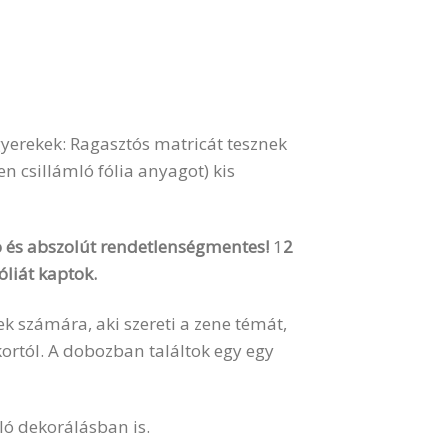
gyerekek: Ragasztós matricát tesznek
en csillámló fólia anyagot) kis
gó és abszolút rendetlenségmentes!
1
2
óliát kaptok.
 számára, aki szereti a zene témát,
kortól. A dobozban találtok egy egy
ló dekorálásban is.