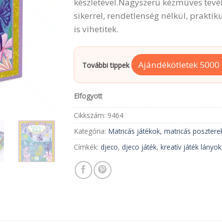
készletével.Nagyszerű kézműves tev
sikerrel, rendetlenség nélkül, prakt
is vihetitek.
Ajándékötletek 5000 F
További tippek
Elfogyott
Cikkszám:
9464
Kategória:
Matricás játékok, matricás posztere
Címkék:
djeco
,
djeco játék
,
kreatív játék lányo