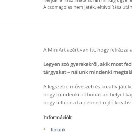
Kérjük, a használata során mindig ügyelj
A csomagolás nem játék, eltávolítása után
A MiniArt azért van itt, hogy felrázza
Legyen szó gyerekekről, akik most fede
tárgyakat – nálunk mindenki megtalá
A legszebb művészeti és kreatív játék
hogy mindenki otthonában helyet kapha
hogy felfedezd a benned rejlő kreatív
Információk
Rólunk