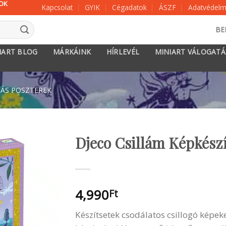
KOK
Kapcsolat
GYIK
Cégadatok
ÁSZF
Adatvédelmi
BE
IART BLOG
MÁRKÁINK
HÍRLEVÉL
MINIART VÁLOGAT
CÁS POSZTEREK
Djeco Csillám Képkészí
4,990
Ft
Készítsetek csodálatos csillogó képeke