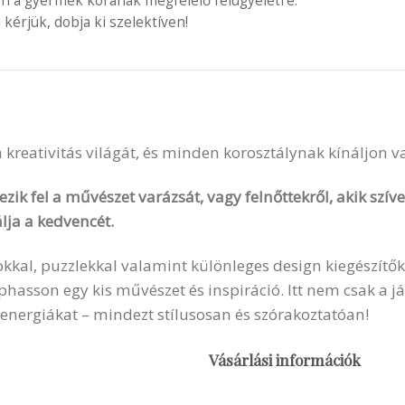
en a gyermek korának megfelelő felügyeletre.
 kérjük, dobja ki szelektíven!
 a kreativitás világát, és minden korosztálynak kínáljon 
zik fel a művészet varázsát, vagy felnőttekről, akik szí
lja a kedvencét.
okkal, puzzlekkal valamint különleges design kiegészítők
sson egy kis művészet és inspiráció. Itt nem csak a ját
 energiákat – mindezt stílusosan és szórakoztatóan!
Vásárlási információk