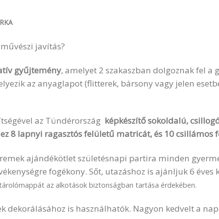
RKA
a művészi javítás?
atív gyűjtemény
, amelyet 2 szakaszban dolgoznak fel a 
elyezik az anyaglapot (flitterek, bársony vagy jelen esetb
ítségével az Tündérország
képkészítő sokoldalú, csillo
ez 8 lapnyi ragasztós felületű matricát, és 10 csillámos f
remek ajándékötlet születésnapi partira minden gyermek
vékenységre fogékony. Sőt, utazáshoz is ajánljuk 6 éves 
tárolómappát az alkotások biztonságban tartása érdekében.
ek dekorálásához is használhatók. Nagyon kedvelt a nap