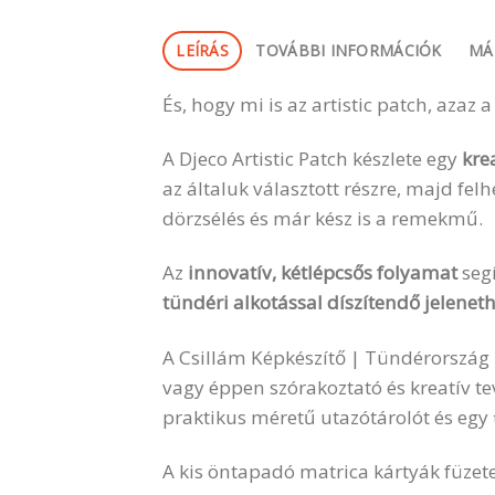
LEÍRÁS
TOVÁBBI INFORMÁCIÓK
MÁ
És, hogy mi is az artistic patch, azaz 
A Djeco Artistic Patch készlete egy
kre
az általuk választott részre, majd felh
dörzsélés és már kész is a remekmű.
Az
innovatív, kétlépcsős folyamat
seg
tündéri alkotással díszítendő jeleneth
A Csillám Képkészítő | Tündérország 
vagy éppen szórakoztató és kreatív te
praktikus méretű utazótárolót és egy
A kis öntapadó matrica kártyák füzet