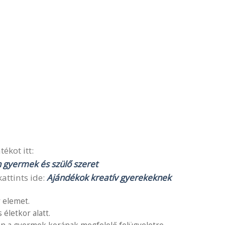
ékot itt:
n gyermek és szülő szeret
attints ide:
Ajándékok kreatív gyerekeknek
 elemet.
letkor alatt.