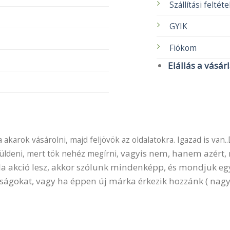
Szállítási feltét
GYIK
Fiókom
Elállás a vásár
akarok vásárolni, majd feljövök az oldalatokra. Igazad is van..
vagyis nem, hanem azért, m
küldeni, mert tök nehéz megírni,
 Ha akció lesz, akkor szólunk mindenképp, és mondjuk e
ságokat, vagy ha éppen új márka érkezik hozzánk ( nagy