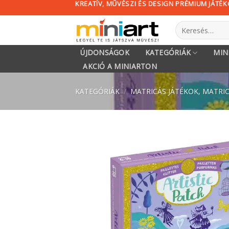
KREATÍV, MŰVÉSZI ÉS DESIGN PRÉMIUM JÁTÉ
Skip
to
Keresés
content
a
következőre:
ÚJDONSÁGOK
KATEGÓRIÁK
MIN
AKCIÓ A MINIARTON
KATEGÓRIÁK
/
MATRICÁS JÁTÉKOK, MATRI