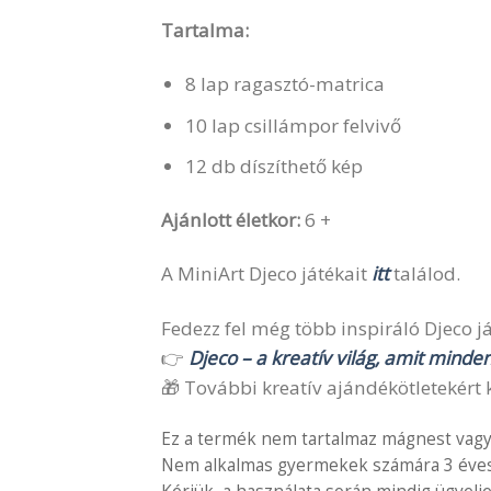
Tartalma:
8 lap ragasztó-matrica
10 lap csillámpor felvivő
12 db díszíthető kép
Ajánlott életkor:
6 +
A MiniArt Djeco játékait
itt
találod.
Fedezz fel még több inspiráló Djeco ját
👉
Djeco – a kreatív világ, amit minde
🎁 További kreatív ajándékötletekért k
Ez a termék nem tartalmaz mágnest vagy
Nem alkalmas gyermekek számára 3 éves é