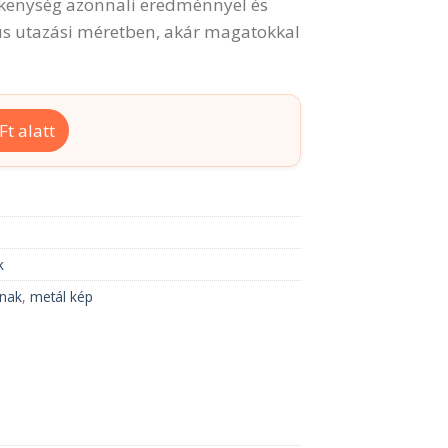
ékenység azonnali eredménnyel és
ikus utazási méretben, akár magatokkal
t alatt
k
knak
,
metál kép