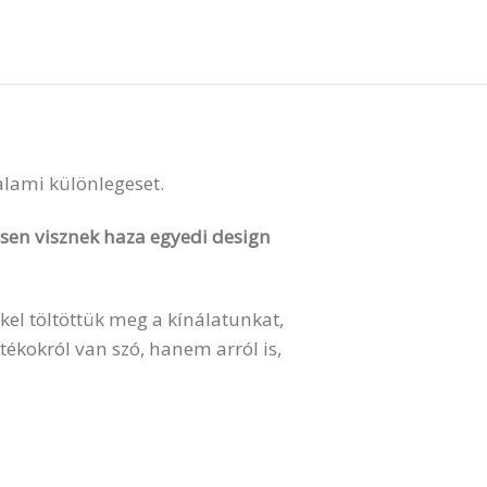
valami különlegeset.
vesen visznek haza egyedi design
kel töltöttük meg a kínálatunkat,
ékokról van szó, hanem arról is,