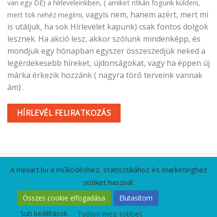
van egy DE) a hírleveleinkben, ( amiket ritkán fogunk küldeni,
vagyis nem, hanem azért, mert mi
mert tök nehéz megírni,
is utáljuk, ha sok Hírlevelet kapunk) csak fontos dolgok
lesznek. Ha akció lesz, akkor szólunk mindenképp, és
mondjuk egy hónapban egyszer összeszedjük neked a
legérdekesebb híreket, újdonságokat, vagy ha éppen új
márka érkezik hozzánk ( nagyra törő terveink vannak
ám) .
HÍRLEVÉL FELIRATKOZÁS
A miniart.hu a működéshez, statisztikához és marketinghez
sütiket használ.
KAPCSOLAT
GYIK
CÉGADATOK
ÁSZF
Összes cookie elfogadása
Elutasítom
ADATVÉDELMI IRÁNYELVEK
RÓLUNK
HÍRLEVÉL
Süti beállítások
Tudjon meg többet
Minden jog fenntartva 2026 ©
MiniArt