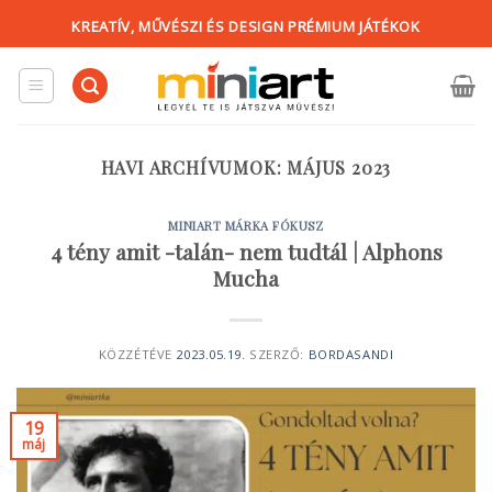
Skip
KREATÍV, MŰVÉSZI ÉS DESIGN PRÉMIUM JÁTÉKOK
to
content
HAVI ARCHÍVUMOK:
MÁJUS 2023
MINIART MÁRKA FÓKUSZ
4 tény amit -talán- nem tudtál | Alphons
Mucha
KÖZZÉTÉVE
2023.05.19.
SZERZŐ:
BORDASANDI
19
máj