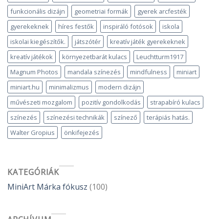
funkcionális dizájn
geometriai formák
gyerek arcfesték
gyerekeknek
híres festők
inspiráló fotósok
iskola
iskolai kiegészítők.
játszótér
kreatív játék gyerekeknek
kreatív játékok
környezetbarát kulacs
Leuchtturm1917
Magnum Photos
mandala színezés
mindfulness
miniart
miniart.hu
minimalizmus
modern dizájn
művészeti mozgalom
pozitív gondolkodás
strapabíró kulacs
színezés
színezési technikák
színező
terápiás hatás.
Walter Gropius
önkifejezés
KATEGÓRIÁK
MiniArt Márka fókusz
(100)