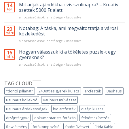
Mit adjak ajándékba ovis szülinapra? – Kreatív
14
ápr
szettek 5000 Ft alatt
Mit
a hozzászólások lehetősége kikapcsolva
adjak
ajándékba
Notabag: A táska, ami megváltoztatja a városi
20
ovis
márc
közlekedést
szülinapra?
Notabag:
a hozzászólások lehetősége kikapcsolva
–
A
Kreatív
táska,
Hogyan válasszuk ki a tökéletes puzzle-t egy
szettek
16
ami
5000
márc
gyereknek?
megváltoztatja
Ft
Hogyan
a hozzászólások lehetősége kikapcsolva
a
alatt
válasszuk
városi
bejegyzéshez
ki
közlekedést
a
bejegyzéshez
TAG CLOUD
tökéletes
puzzle-
"döntő pillanat"
24Bottles gyerek kulacs
arcfesték
Bauhaus
t
egy
Bauhaus kollekció
Bauhaus művészet
gyereknek?
bejegyzéshez
Bauhaus érdekességek
bio arcfesték
dizájn kulacs
dizájntárgyak
dokumentarista fotózás
felnőtt színezés
flow élmény
fotókompozíció
fotóművészet
Frida Kahlo