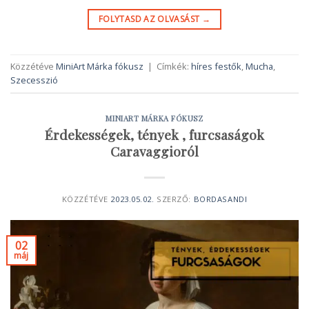
FOLYTASD AZ OLVASÁST
→
Közzétéve
MiniArt Márka fókusz
|
Címkék:
híres festők
,
Mucha
,
Szecesszió
MINIART MÁRKA FÓKUSZ
Érdekességek, tények , furcsaságok
Caravaggioról
KÖZZÉTÉVE
2023.05.02.
SZERZŐ:
BORDASANDI
02
máj