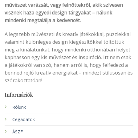
művészet varázsát, vagy felnőttekről, akik szívesen
visznek haza egyedi design tárgyakat – nálunk
mindenki megtalálja a kedvencét.
A legszebb művészeti és kreatív játékokkal, puzzlekkal
valamint különleges design kiegészítőkkel töltöttük
meg a kínálatunkat, hogy mindenki otthonában helyet
kaphasson egy kis művészet és inspiráció. Itt nem csak
a játékokról van szó, hanem arról is, hogy felfedezd a
benned rejlő kreatív energiákat – mindezt stílusosan és
szórakoztatóan!
Információk
Rólunk
Cégadatok
ÁSZF