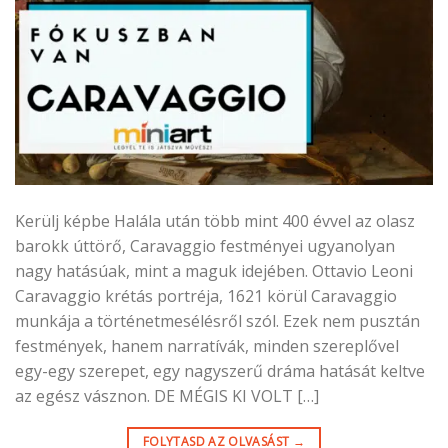
Kerülj képbe Halála után több mint 400 évvel az olasz
barokk úttörő, Caravaggio festményei ugyanolyan
nagy hatásúak, mint a maguk idejében. Ottavio Leoni
Caravaggio krétás portréja, 1621 körül Caravaggio
munkája a történetmesélésről szól. Ezek nem pusztán
festmények, hanem narratívák, minden szereplővel
egy-egy szerepet, egy nagyszerű dráma hatását keltve
az egész vásznon. DE MÉGIS KI VOLT […]
FOLYTASD AZ OLVASÁST
→