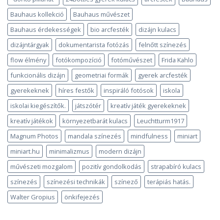
t
egy
Bauhaus kollekció
Bauhaus művészet
gyereknek?
bejegyzéshez
Bauhaus érdekességek
bio arcfesték
dizájn kulacs
dizájntárgyak
dokumentarista fotózás
felnőtt színezés
flow élmény
fotókompozíció
fotóművészet
Frida Kahlo
funkcionális dizájn
geometriai formák
gyerek arcfesték
gyerekeknek
híres festők
inspiráló fotósok
iskola
iskolai kiegészítők.
játszótér
kreatív játék gyerekeknek
kreatív játékok
környezetbarát kulacs
Leuchtturm1917
Magnum Photos
mandala színezés
mindfulness
miniart
miniart.hu
minimalizmus
modern dizájn
művészeti mozgalom
pozitív gondolkodás
strapabíró kulacs
színezés
színezési technikák
színező
terápiás hatás.
Walter Gropius
önkifejezés