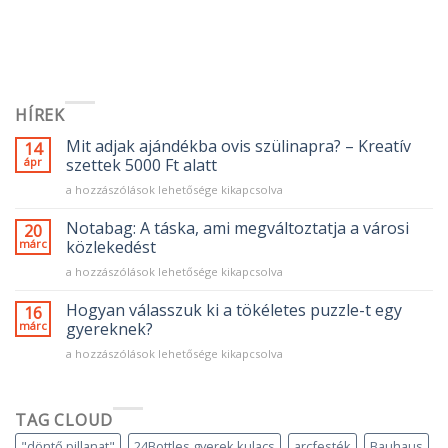
HÍREK
Mit adjak ajándékba ovis szülinapra? – Kreatív
14
ápr
szettek 5000 Ft alatt
Mit
a hozzászólások lehetősége kikapcsolva
adjak
ajándékba
Notabag: A táska, ami megváltoztatja a városi
20
ovis
márc
közlekedést
szülinapra?
Notabag:
a hozzászólások lehetősége kikapcsolva
–
A
Kreatív
táska,
Hogyan válasszuk ki a tökéletes puzzle-t egy
szettek
16
ami
5000
márc
gyereknek?
megváltoztatja
Ft
Hogyan
a hozzászólások lehetősége kikapcsolva
a
alatt
válasszuk
városi
bejegyzéshez
ki
közlekedést
a
bejegyzéshez
TAG CLOUD
tökéletes
puzzle-
"döntő pillanat"
24Bottles gyerek kulacs
arcfesték
Bauhaus