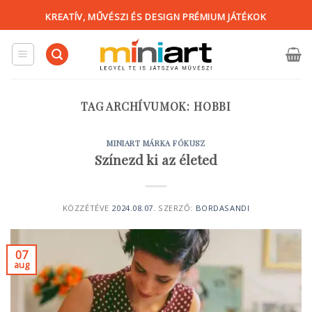
Skip
KREATÍV, MŰVÉSZI ÉS DESIGN PRÉMIUM JÁTÉKOK
to
content
TAG ARCHÍVUMOK:
HOBBI
MINIART MÁRKA FÓKUSZ
Színezd ki az életed
KÖZZÉTÉVE
2024.08.07.
SZERZŐ:
BORDASANDI
07
aug