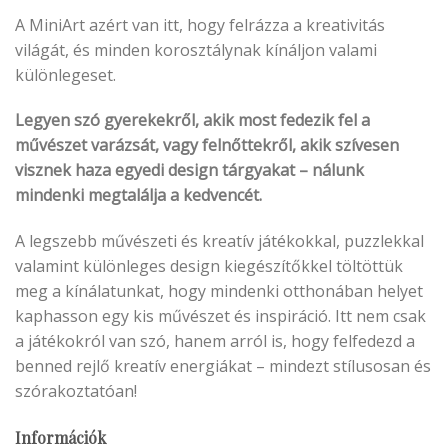
A MiniArt azért van itt, hogy felrázza a kreativitás
világát, és minden korosztálynak kínáljon valami
különlegeset.
Legyen szó gyerekekről, akik most fedezik fel a
művészet varázsát, vagy felnőttekről, akik szívesen
visznek haza egyedi design tárgyakat – nálunk
mindenki megtalálja a kedvencét.
A legszebb művészeti és kreatív játékokkal, puzzlekkal
valamint különleges design kiegészítőkkel töltöttük
meg a kínálatunkat, hogy mindenki otthonában helyet
kaphasson egy kis művészet és inspiráció. Itt nem csak
a játékokról van szó, hanem arról is, hogy felfedezd a
benned rejlő kreatív energiákat – mindezt stílusosan és
szórakoztatóan!
Információk