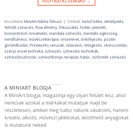
FOLYTASD AZ OLVASÁST
→
Közzétéve
MiniArt Márka fókusz
|
Címkék:
belső béke
,
elmélyülés
,
felnőtt színezés
,
flow élmény
,
fókuszálás
,
hobbi
,
jelenlét
,
koncentráció
,
kreativitás
,
mandala színezés
,
mentális egészség
,
mindfulness
,
művészetterápia
,
önismeret
,
önkifejezés
,
pozitív
gondolkodás
,
Printworks ceruzák
,
relaxáció
,
rétegezés
,
stresszoldás
,
száraz ecset technika
,
színezés
,
színezési technikák
,
színezőeszközök
,
színezőkönyv
,
terápiás hatás.
,
vízfesték színezés
A MINIART BLOGJA
A MiniArt blogja, magazinja egy olyan felület lesz, ahol
nemcsak azokat a márkákat mutatjuk majd be
részletesen, amiket meg tudsz nálunk vásárolni, hanem
kreatív, alkotó, művészi játékokat, letölthető anyagokat
is mutatunk neked.