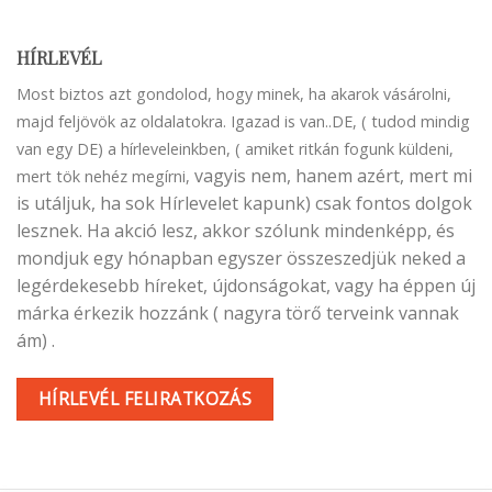
HÍRLEVÉL
Most biztos azt gondolod, hogy minek, ha akarok vásárolni,
majd feljövök az oldalatokra. Igazad is van..DE, ( tudod mindig
van egy DE) a hírleveleinkben, ( amiket ritkán fogunk küldeni,
vagyis nem, hanem azért, mert mi
mert tök nehéz megírni,
is utáljuk, ha sok Hírlevelet kapunk) csak fontos dolgok
lesznek. Ha akció lesz, akkor szólunk mindenképp, és
mondjuk egy hónapban egyszer összeszedjük neked a
legérdekesebb híreket, újdonságokat, vagy ha éppen új
márka érkezik hozzánk ( nagyra törő terveink vannak
ám) .
HÍRLEVÉL FELIRATKOZÁS